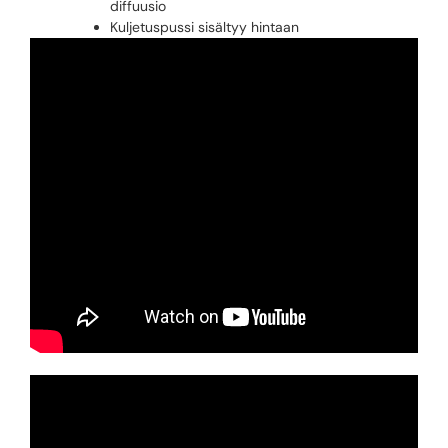
diffuusio
Kuljetuspussi sisältyy hintaan