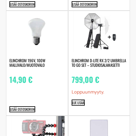
LISÄÄ OSTOSKORIIN
LISÄÄ OSTOSKORIIN
ELINCHROM 196V, 100W
ELINCHROM D-LITE RX 2/2 UMBRELLA
MALLIVALO/MUOTOVALO
TO GO SET – STUDIOSALAMASETTI
14,90
€
799,00
€
Loppuunmyyty.
LUE LISÄÄ
LISÄÄ OSTOSKORIIN