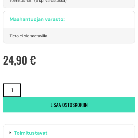
Toimitus heti! (5 kpl varastossa)
Maahantuojan varasto:
Tieto ei ole saatavilla.
24,90
€
LISÄÄ OSTOSKORIIN
Toimitustavat