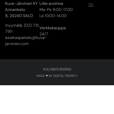
Kuva-Järvinen KY
Liike avoinna
Annankatu
Ma-Pe 9.00-17.00
8,
24240 SALO
La 10.00-14.00
myymälä. (02) 731
Verkkokauppa
7911
24/7
asiakaspalvelu@kuva-
jarvinen.com
© ALL RIGHTS RESERVED
MADE ❤ BY DIGITAL PRIORITY