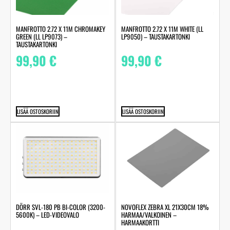
MANFROTTO 2.72 X 11M CHROMAKEY
MANFROTTO 2.72 X 11M WHITE (LL
GREEN (LL LP9073) –
LP9050) – TAUSTAKARTONKI
TAUSTAKARTONKI
99,90
€
99,90
€
LISÄÄ OSTOSKORIIN
LISÄÄ OSTOSKORIIN
DÖRR SVL-180 PB BI-COLOR (3200-
NOVOFLEX ZEBRA XL 21X30CM 18%
5600K) – LED-VIDEOVALO
HARMAA/VALKOINEN –
HARMAAKORTTI