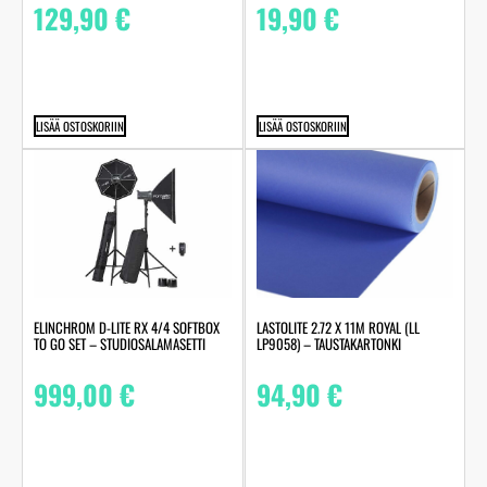
129,90
€
19,90
€
LISÄÄ OSTOSKORIIN
LISÄÄ OSTOSKORIIN
LASTOLITE 2.72 X 11M ROYAL (LL
ELINCHROM D-LITE RX 4/4 SOFTBOX
LP9058) – TAUSTAKARTONKI
TO GO SET – STUDIOSALAMASETTI
94,90
€
999,00
€