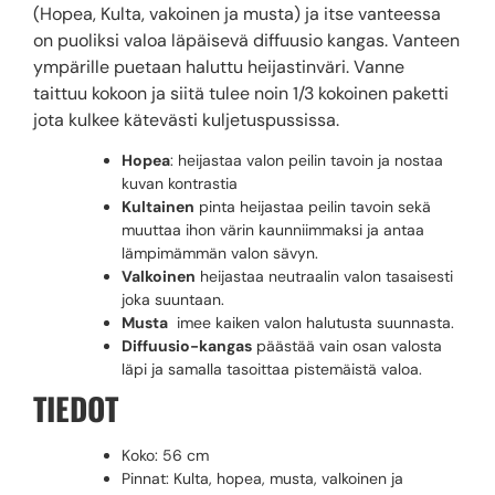
(Hopea, Kulta, vakoinen ja musta) ja itse vanteessa
on puoliksi valoa läpäisevä diffuusio kangas. Vanteen
ympärille puetaan haluttu heijastinväri. Vanne
taittuu kokoon ja siitä tulee noin 1/3 kokoinen paketti
jota kulkee kätevästi kuljetuspussissa.
Hopea
: heijastaa valon peilin tavoin ja nostaa
kuvan kontrastia
Kultainen
pinta heijastaa peilin tavoin sekä
muuttaa ihon värin kaunniimmaksi ja antaa
lämpimämmän valon sävyn.
Valkoinen
heijastaa neutraalin valon tasaisesti
joka suuntaan.
Musta
imee kaiken valon halutusta suunnasta.
Diffuusio-kangas
päästää vain osan valosta
läpi ja samalla tasoittaa pistemäistä valoa.
TIEDOT
Koko: 56 cm
Pinnat: Kulta, hopea, musta, valkoinen ja