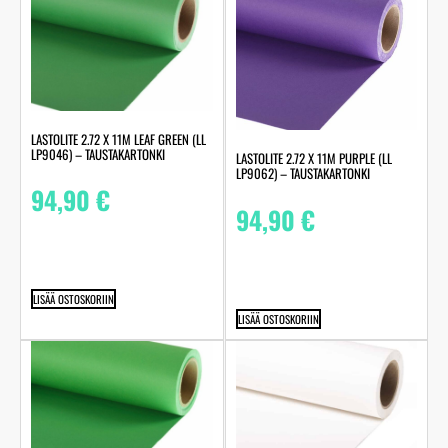
LASTOLITE 2.72 X 11M LEAF GREEN (LL
LP9046) – TAUSTAKARTONKI
LASTOLITE 2.72 X 11M PURPLE (LL
LP9062) – TAUSTAKARTONKI
94,90
€
94,90
€
LISÄÄ OSTOSKORIIN
LISÄÄ OSTOSKORIIN