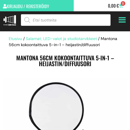
0
0,00
€
KIRJAUDU / REKISTERÖIDY
Etusivu
/
Salamat, LED-valot ja studiotarvikkeet
/ Mantona
56cm kokoontaittuva 5-in-1 – heijastin/diffuusori
MANTONA 56CM KOKOONTAITTUVA 5-IN-1 –
HEIJASTIN/DIFFUUSORI