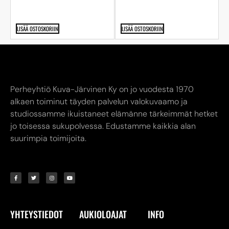
LISÄÄ OSTOSKORIIN
LISÄÄ OSTOSKORIIN
Perheyhtiö Kuva-Järvinen Ky on jo vuodesta 1970
alkaen toiminut täyden palvelun valokuvaamo ja
studiossamme ikuistaneet elämänne tärkeimmät hetket
jo toisessa sukupolvessa. Edustamme kaikkia alan
suurimpia toimijoita.
YHTEYSTIEDOT
AUKIOLOAJAT
INFO