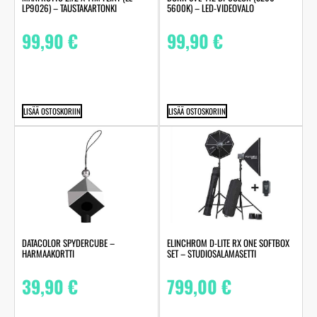
LP9026) – TAUSTAKARTONKI
5600K) – LED-VIDEOVALO
99,90
€
99,90
€
LISÄÄ OSTOSKORIIN
LISÄÄ OSTOSKORIIN
DATACOLOR SPYDERCUBE –
ELINCHROM D-LITE RX ONE SOFTBOX
HARMAAKORTTI
SET – STUDIOSALAMASETTI
39,90
€
799,00
€