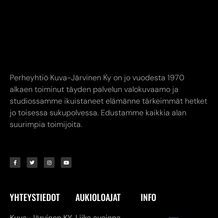
Perheyhtiö Kuva-Järvinen Ky on jo vuodesta 1970
alkaen toiminut täyden palvelun valokuvaamo ja
studiossamme ikuistaneet elämänne tärkeimmät hetket
jo toisessa sukupolvessa. Edustamme kaikkia alan
suurimpia toimijoita.
YHTEYSTIEDOT
AUKIOLOAJAT
INFO
Kuva-Järvinen KY
Liike avoinna