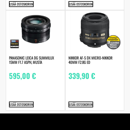
LISÄÄ OSTOSKORIIN
LISÄÄ OSTOSKORIIN
PANASONIC LEICA DG SUMMILUX
NIKKOR AF-S DX MICRO-NIKKOR
15MM F1.7 ASPH, MUSTA
40MM F2.8G ED
595,00
€
339,90
€
LISÄÄ OSTOSKORIIN
LISÄÄ OSTOSKORIIN