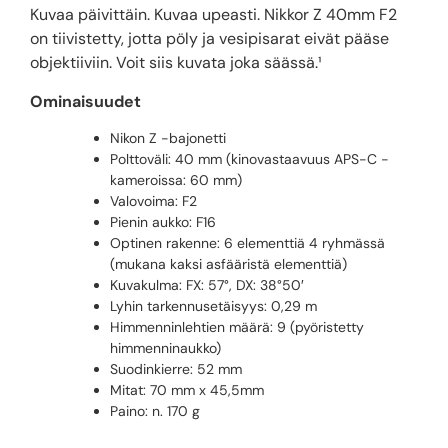
Kuvaa päivittäin. Kuvaa upeasti. Nikkor Z 40mm F2
on tiivistetty, jotta pöly ja vesipisarat eivät pääse
objektiiviin. Voit siis kuvata joka säässä.¹
Ominaisuudet
Nikon Z -bajonetti
Polttoväli: 40 mm (kinovastaavuus APS-C -
kameroissa: 60 mm)
Valovoima: F2
Pienin aukko: F16
Optinen rakenne: 6 elementtiä 4 ryhmässä
(mukana kaksi asfääristä elementtiä)
Kuvakulma: FX: 57°, DX: 38°50′
Lyhin tarkennusetäisyys: 0,29 m
Himmenninlehtien määrä: 9 (pyöristetty
himmenninaukko)
Suodinkierre: 52 mm
Mitat: 70 mm x 45,5mm
Paino: n. 170 g