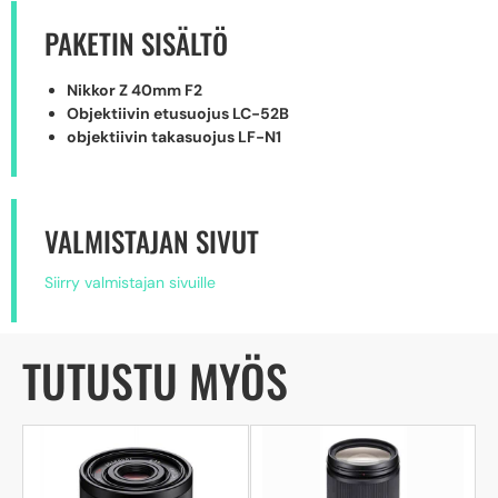
PAKETIN SISÄLTÖ
Nikkor Z 40mm F2
Objektiivin etusuojus LC-52B
objektiivin takasuojus LF-N1
VALMISTAJAN SIVUT
Siirry valmistajan sivuille
TUTUSTU MYÖS