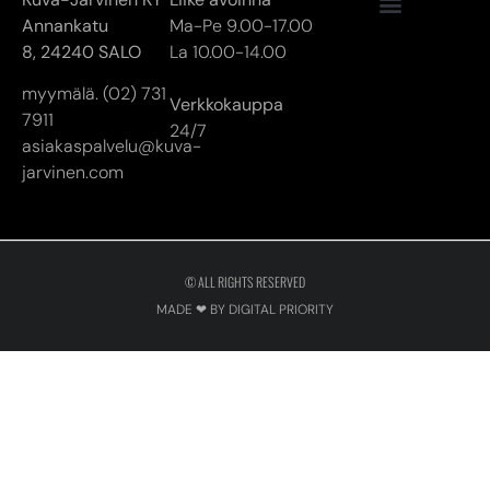
Annankatu
Ma-Pe 9.00-17.00
8,
24240 SALO
La 10.00-14.00
myymälä. (02) 731
Verkkokauppa
7911
24/7
asiakaspalvelu@kuva-
jarvinen.com
© ALL RIGHTS RESERVED
MADE ❤ BY DIGITAL PRIORITY