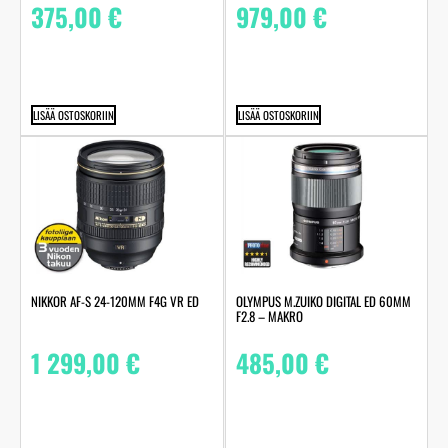
375,00
€
979,00
€
LISÄÄ OSTOSKORIIN
LISÄÄ OSTOSKORIIN
NIKKOR AF-S 24-120MM F4G VR ED
OLYMPUS M.ZUIKO DIGITAL ED 60MM
F2.8 – MAKRO
1 299,00
€
485,00
€