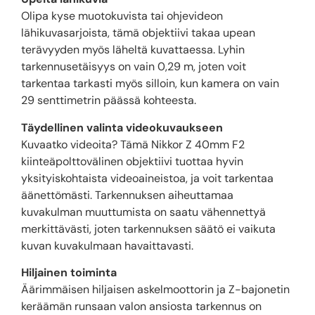
Olipa kyse muotokuvista tai ohjevideon
lähikuvasarjoista, tämä objektiivi takaa upean
terävyyden myös läheltä kuvattaessa. Lyhin
tarkennusetäisyys on vain 0,29 m, joten voit
tarkentaa tarkasti myös silloin, kun kamera on vain
29 senttimetrin päässä kohteesta.
Täydellinen valinta videokuvaukseen
Kuvaatko videoita? Tämä Nikkor Z 40mm F2
kiinteäpolttovälinen objektiivi tuottaa hyvin
yksityiskohtaista videoaineistoa, ja voit tarkentaa
äänettömästi. Tarkennuksen aiheuttamaa
kuvakulman muuttumista on saatu vähennettyä
merkittävästi, joten tarkennuksen säätö ei vaikuta
kuvan kuvakulmaan havaittavasti.
Hiljainen toiminta
Äärimmäisen hiljaisen askelmoottorin ja Z-bajonetin
keräämän runsaan valon ansiosta tarkennus on