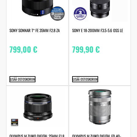
SONY SONNAR T* FE 35MM F2.8 ZA
SONY E 18-200MM F3.5-5.6 OSS LE
799,00
€
799,90
€
LISÄÄ OSTOSKORIIN
LISÄÄ OSTOSKORIIN
OLYMPUS M.ZUIKO DIGITAL 25MM F1.8,
OLYMPUS M.ZUIKO DIGITAL ED 40-