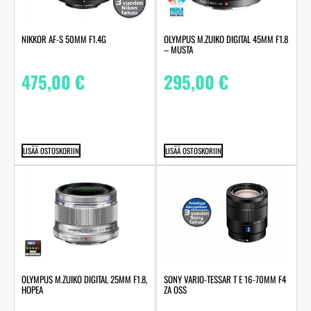
NIKKOR AF-S 50MM F1.4G
OLYMPUS M.ZUIKO DIGITAL 45MM F1.8
– MUSTA
475,00
€
295,00
€
LISÄÄ OSTOSKORIIN
LISÄÄ OSTOSKORIIN
OLYMPUS M.ZUIKO DIGITAL 25MM F1.8,
SONY VARIO-TESSAR T E 16-70MM F4
HOPEA
ZA OSS