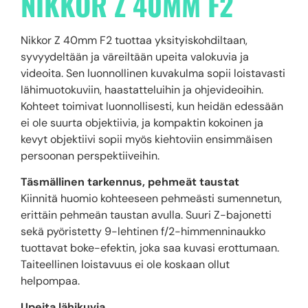
NIKKOR Z 40MM F2
Nikkor Z 40mm F2 tuottaa yksityiskohdiltaan,
syvyydeltään ja väreiltään upeita valokuvia ja
videoita. Sen luonnollinen kuvakulma sopii loistavasti
lähimuotokuviin, haastatteluihin ja ohjevideoihin.
Kohteet toimivat luonnollisesti, kun heidän edessään
ei ole suurta objektiivia, ja kompaktin kokoinen ja
kevyt objektiivi sopii myös kiehtoviin ensimmäisen
persoonan perspektiiveihin.
Täsmällinen tarkennus, pehmeät taustat
Kiinnitä huomio kohteeseen pehmeästi sumennetun,
erittäin pehmeän taustan avulla. Suuri Z-bajonetti
sekä pyöristetty 9-lehtinen f/2-himmenninaukko
tuottavat boke-efektin, joka saa kuvasi erottumaan.
Taiteellinen loistavuus ei ole koskaan ollut
helpompaa.
Upeita lähikuvia