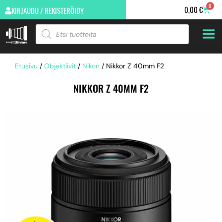
0
0,00
€
KIRJAUDU / REKISTERÖIDY
Etusivu
/
Objektiivit
/
Nikon
/ Nikkor Z 40mm F2
NIKKOR Z 40MM F2