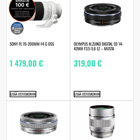
SONY FE 70-200MM F4 G OSS
OLYMPUS M.ZUIKO DIGITAL ED 14-
42MM F3.5-5.6 EZ – MUSTA
1 479,00
€
319,00
€
LISÄÄ OSTOSKORIIN
LISÄÄ OSTOSKORIIN