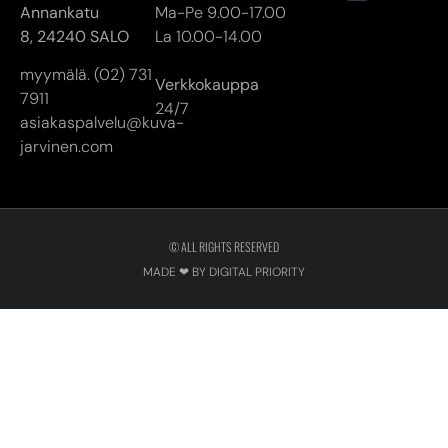
Annankatu
Ma-Pe 9.00-17.00
8,
24240 SALO
La 10.00-14.00
myymälä. (02) 731
Verkkokauppa
7911
24/7
asiakaspalvelu@kuva-
jarvinen.com
© ALL RIGHTS RESERVED
MADE ❤ BY DIGITAL PRIORITY