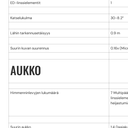
ED-linssielementit
1
Katselukulma
30-8.2°
Lähin tarkennusetäisyys
0.9 m
Suurin kuvan suurennus
0.16x (Mic
AUKKO
Himmenninlevyjen lukumäärä
7 Multipää
linssielem
heijastumi
Suurin aukko
1:4 (laajak