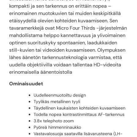
kompakti ja sen tarkennus on erittäin nopea –
erinomainen muotokuvien tai muiden keskipitkällä
etäisyydellä olevien kohteiden kuvaamiseen. Sen
tavaramerkkejä ovat Micro Four Thirds -järjestelmän
mahdollistama helppo kannettavuus ja ylivoimainen
optinen suorituskyky spontaanien, laadukkaiden
still-kuvien tai videoiden kuvaamiseen. Olympuksen
lähes äänetön tarkennusteknologia varmistaa, että
uudella objektiivilla voidaan tallentaa HD-videoita
erinomaisella äänentoistolla
Ominaisuudet
Uudelleenmuotoiltu design
Tyylikäs metallinen tyyli
Täydellinen kaukaisten kohteiden kuvaamiseen
Todella nopea kontrastinmittaus AF-tarkennus
3.8x telephoto zoom
Pyöreä himmenninaukko
Vastavalosuoja saatavilla lisävarusteena (LH-