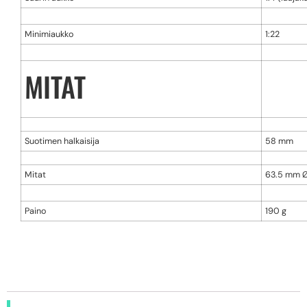
Minimiaukko
1:22
MITAT
Suotimen halkaisija
58 mm
Mitat
63.5 mm 
Paino
190 g