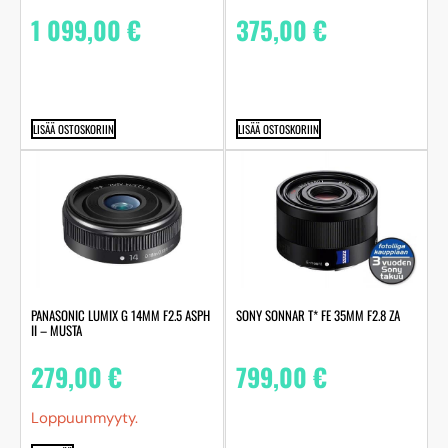
1 099,00
€
375,00
€
LISÄÄ OSTOSKORIIN
LISÄÄ OSTOSKORIIN
PANASONIC LUMIX G 14MM F2.5 ASPH
SONY SONNAR T* FE 35MM F2.8 ZA
II – MUSTA
279,00
€
799,00
€
Loppuunmyyty.