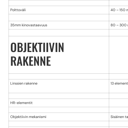
Polttoväli
40 – 150
35mm kinovastaavuus
80 – 300
OBJEKTIIVIN
RAKENNE
Linssien rakenne
13 element
HR-elementit
Objektiivin mekanismi
Sisäinen t