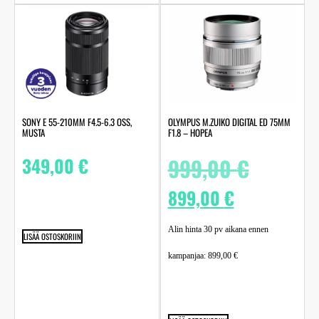
SONY E 55-210MM F4.5-6.3 OSS,
OLYMPUS M.ZUIKO DIGITAL ED 75MM
MUSTA
F1.8 – HOPEA
349,00
€
999,00
€
899,00
€
Alin hinta 30 pv aikana ennen
LISÄÄ OSTOSKORIIN
kampanjaa:
899,00
€