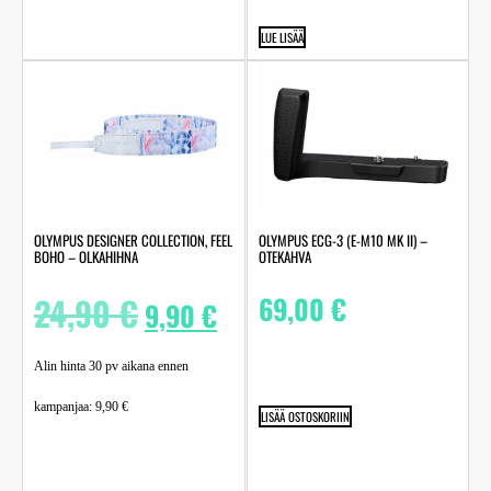
LUE LISÄÄ
OLYMPUS DESIGNER COLLECTION, FEEL
OLYMPUS ECG-3 (E-M10 MK II) –
BOHO – OLKAHIHNA
OTEKAHVA
24,90
€
69,00
€
9,90
€
Alin hinta 30 pv aikana ennen
kampanjaa:
9,90
€
LISÄÄ OSTOSKORIIN