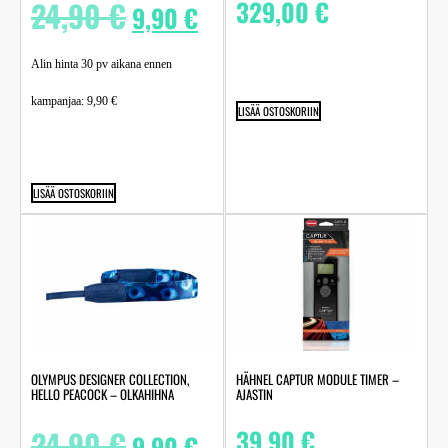
24,90
€
329,00
€
9,90
€
Alin hinta 30 pv aikana ennen
kampanjaa:
9,90
€
LISÄÄ OSTOSKORIIN
LISÄÄ OSTOSKORIIN
OLYMPUS DESIGNER COLLECTION,
HÄHNEL CAPTUR MODULE TIMER –
HELLO PEACOCK – OLKAHIHNA
AJASTIN
24,90
€
39,90
€
9,90
€