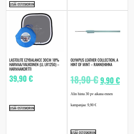
LISÄÄ OSTOSKORIIN
LASTOLITE EZYBALANCE 30CM 18%
OLYMPUS LEATHER COLLECTION, A
HARMAA/VALKOINEN (LL LR1250) –
HINT OF MINT – RANNEHIHNA
HARMAAKORTTI
39,90
€
18,90
€
9,90
€
Alin hinta 30 pv aikana ennen
kampanjaa:
9,90
€
LISÄÄ OSTOSKORIIN
LISÄÄ OSTOSKORIIN