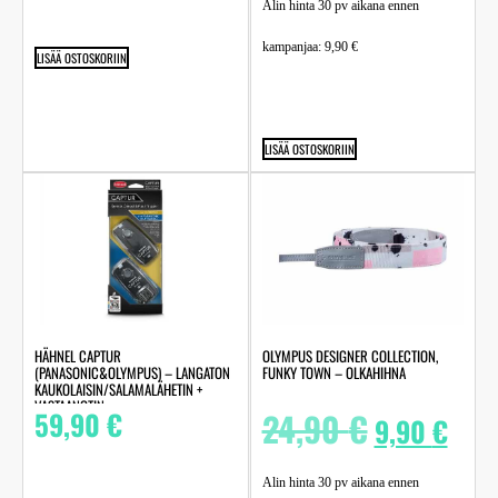
Alin hinta 30 pv aikana ennen
kampanjaa:
9,90
€
LISÄÄ OSTOSKORIIN
LISÄÄ OSTOSKORIIN
HÄHNEL CAPTUR
OLYMPUS DESIGNER COLLECTION,
(PANASONIC&OLYMPUS) – LANGATON
FUNKY TOWN – OLKAHIHNA
KAUKOLAISIN/SALAMALÄHETIN +
VASTAANOTIN
59,90
€
24,90
€
9,90
€
Alin hinta 30 pv aikana ennen