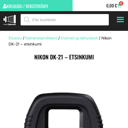
0
0,00
€
KIRJAUDU / REKISTERÖIDY
Etusivu
/
Kameratarvikkeet
/
Etsimet ja tähyslasit
/ Nikon
DK-21 – etsinkumi
NIKON DK-21 – ETSINKUMI