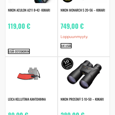
NIKON ACULON A211 8×42- KIIKARI
NIKON MONARCH 5 20×56 – KIIKARI
119,00
€
749,00
€
Loppuunmyyty.
LUE LISÄÄ
LISÄÄ OSTOSKORIIN
LEICA KELLUTTAVA KANTOHIHNA
NIKON PROSTAFF 5 10×50 – KIIKARI
89,90
€
289,00
€