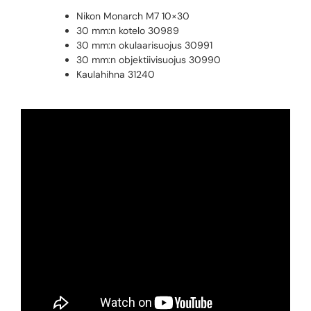
Nikon Monarch M7 10×30
30 mm:n kotelo 30989
30 mm:n okulaarisuojus 30991
30 mm:n objektiivisuojus 30990
Kaulahihna 31240