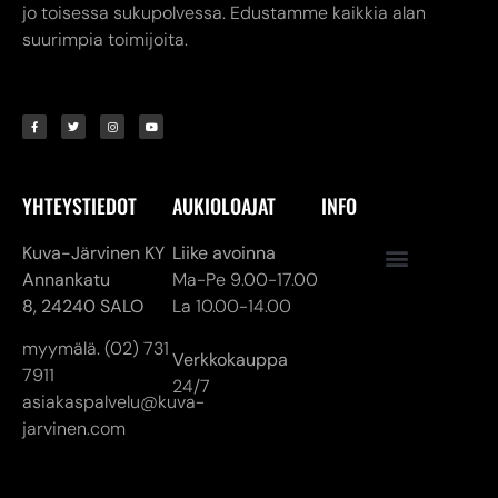
YHTEYSTIEDOT
AUKIOLOAJAT
INFO
Kuva-Järvinen KY
Liike avoinna
Annankatu
Ma-Pe 9.00-17.00
8,
24240 SALO
La 10.00-14.00
myymälä. (02) 731
Verkkokauppa
7911
24/7
asiakaspalvelu@kuva-
jarvinen.com
© ALL RIGHTS RESERVED
MADE ❤ BY DIGITAL PRIORITY