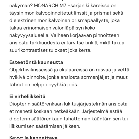
näkymän? MONARCH M7 -sarjan kiikareissa on
täysin monikalvopinnoitetut linssit ja prismat sekä
dielektrinen monikalvoinen prismapäällyste, joka
takaa erinomaisen valonläpäisyn koko
näkyvyysalueella. Vaiheen korjaavan pinnoitteen
ansiosta tarkkuudesta ei tarvitse tinkiä, mikä takaa
suurikontrastiset tulokset joka kerta.
Esteetöntä kauneutta
Objektiivilinsseissä ja okulaareissa on rasvaa ja vettä
hylkivä pinnoite, jonka ansiosta sormenjäljet ja muut
tahrat on helppo pyyhkiä pois.
Ei virheliikkeitä
Diopterin säätörenkaan lukitusjärjestelmän ansiosta
et menetä koskaan hetkeäkään. Järjestelmä estää
diopterin säätörenkaan tahattoman kääntämisen tai
liikkumisen säätämisen jälkeen.
Kevyt ja kannettava