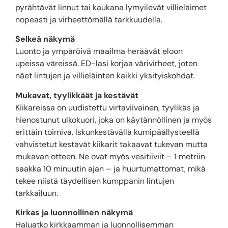
pyrähtävät linnut tai kaukana lymyilevät villieläimet
nopeasti ja virheettömällä tarkkuudella.
Selkeä näkymä
Luonto ja ympäröivä maailma heräävät eloon
upeissa väreissä. ED-lasi korjaa värivirheet, joten
näet lintujen ja villieläinten kaikki yksityiskohdat.
Mukavat, tyylikkäät ja kestävät
Kiikareissa on uudistettu virtaviivainen, tyylikäs ja
hienostunut ulkokuori, joka on käytännöllinen ja myös
erittäin toimiva. Iskunkestävällä kumipäällysteellä
vahvistetut kestävät kiikarit takaavat tukevan mutta
mukavan otteen. Ne ovat myös vesitiiviit – 1 metriin
saakka 10 minuutin ajan – ja huurtumattomat, mikä
tekee niistä täydellisen kumppanin lintujen
tarkkailuun.
Kirkas ja luonnollinen näkymä
Haluatko kirkkaamman ja luonnollisemman