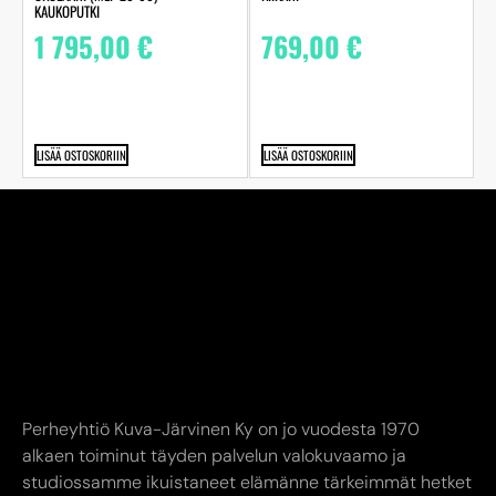
KAUKOPUTKI
1 795,00
€
769,00
€
LISÄÄ OSTOSKORIIN
LISÄÄ OSTOSKORIIN
Perheyhtiö Kuva-Järvinen Ky on jo vuodesta 1970
alkaen toiminut täyden palvelun valokuvaamo ja
studiossamme ikuistaneet elämänne tärkeimmät hetket
jo toisessa sukupolvessa. Edustamme kaikkia alan
suurimpia toimijoita.