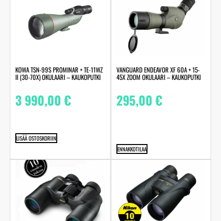
KOWA TSN-99S PROMINAR + TE-11WZ
VANGUARD ENDEAVOR XF 60A + 15-
II (30-70X) OKULAARI – KAUKOPUTKI
45X ZOOM OKULAARI – KAUKOPUTKI
3 990,00
€
295,00
€
LISÄÄ OSTOSKORIIN
ENNAKKOTILAA