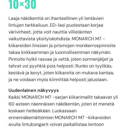
10×30
Laaja näkökenttä on ihanteellinen yli lentävien
lintujen tarkkailuun. ED-lasi puolestaan korjaa
värivirheet, jotta voit nauttia villieläinten
vaikuttavista yksityiskohdista. MONARCH M7 -
kiikareiden linssien ja prismojen monikerrospinnoite
takaa kirkkaamman ja luonnollisemman näkymän.
Pinnoite hylkii rasvaa ja vettä, joten sormenjäljet ja
tahrat voi pyyhkiä pois helposti. Runko on tyylikäs,
kestävä ja kevyt, joten kiikareita on mukava kantaa,
ja ne voidaan myös kiinnittää helposti jalustaan.
Uudenlainen näkyvyys
Kaikki MONARCH M7 -sarjan kiikarimallit takaavat yli
60 asteen näennäisen näkökentän, joten et menetä
koskaan hetkeäkään. Luokassaan
ennennäkemättömien MONARCH M7 -kiikareiden
avulla lintubongarit voivat paikallistaa lentoon