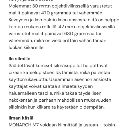
Molemmat 30 mm:n objektiivilinsseillä varustetut
mallit painavat 470 grammaa tai vähemmän.
Keveyden ja kompaktin koon ansiosta niitä on helppo
kantaa mukana retkillä. 42 mm:n objektiivilinsseillä
varustetut mallit painavat 680 grammaa tai
vähemmän, mikä on vielä erittäin vähän tämän
luokan kiikareille.
Ilo silmille
Säädettävät kumiset silmäsuppilot helpottavat
oikean katselupisteen löytämistä, mikä parantaa
käyttömukavuutta. Useamman asennon ansiosta
käyttäjät voivat säätää silmäetäisyyden
haluamalleen tasolle, mikä takaa täydellisen
näkökentän ja parhaan mahdollisen mukavuuden
silloinkin kun kiikareita käytetään pidempään.
Ilman käsiä
MONARCH M7 voidaan kiinnittää jalustaan – toisin