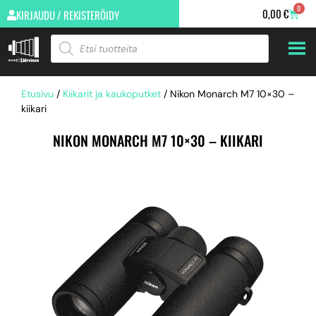
0
0,00
€
KIRJAUDU / REKISTERÖIDY
Etusivu
/
Kiikarit ja kaukoputket
/ Nikon Monarch M7 10×30 –
kiikari
NIKON MONARCH M7 10×30 – KIIKARI