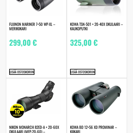
FUJINON MARINER 7×50 WP-XL –
KOWA TSN-501 + 20-40X OKULAARI –
MERIKIIKARI
KAUKOPUTKI
299,00
€
325,00
€
LISÄÄ OSTOSKORIIN
LISÄÄ OSTOSKORIIN
NIKON MONARCH 82ED-A + 20-60X
KOWA BD 12×56 XD PROMINAR –
OKULAARI (MEP-20-60) –
KIIKARI