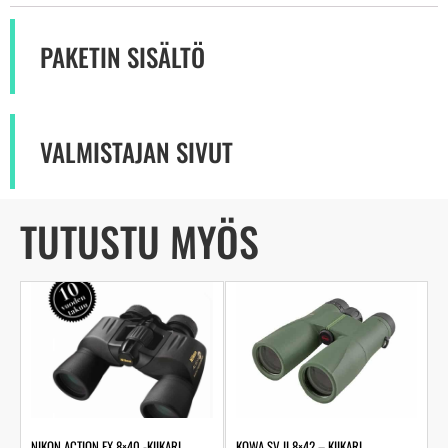
PAKETIN SISÄLTÖ
VALMISTAJAN SIVUT
TUTUSTU MYÖS
NIKON ACTION EX 8×40 -KIIKARI
KOWA SV II 8×42 – KIIKARI