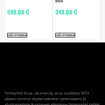
MUSTA
599,00
€
349,00
€
LISÄÄ OSTOSKORIIN
LISÄÄ OSTOSKORIIN
Perheyhtiö Kuva-Järvinen Ky on jo vuodesta 1970
alkaen toiminut täyden palvelun valokuvaamo ja
studiossamme ikuistaneet elämänne tärkeimmät hetket
jo toisessa sukupolvessa. Edustamme kaikkia alan
suurimpia toimijoita.