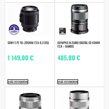
SONY E PZ 18–200MM F3.5-6.3 OSS
OLYMPUS M.ZUIKO DIGITAL ED 60MM
F2.8 – MAKRO
1 149,00
€
485,00
€
LISÄÄ OSTOSKORIIN
LISÄÄ OSTOSKORIIN