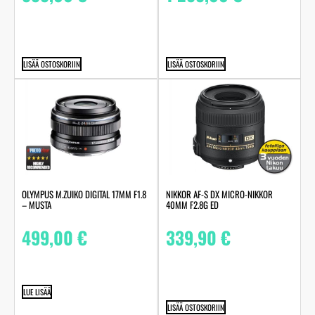
LISÄÄ OSTOSKORIIN
LISÄÄ OSTOSKORIIN
OLYMPUS M.ZUIKO DIGITAL 17MM F1.8
NIKKOR AF-S DX MICRO-NIKKOR
– MUSTA
40MM F2.8G ED
499,00
€
339,90
€
LUE LISÄÄ
LISÄÄ OSTOSKORIIN