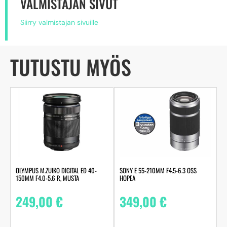
VALMISTAJAN SIVUT
Siirry valmistajan sivuille
TUTUSTU MYÖS
OLYMPUS M.ZUIKO DIGITAL ED 40-
SONY E 55-210MM F4.5-6.3 OSS
150MM F4.0-5.6 R, MUSTA
HOPEA
249,00
€
349,00
€