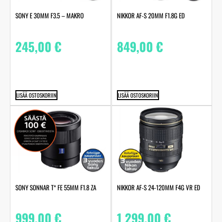
SONY E 30MM F3.5 – MAKRO
NIKKOR AF-S 20MM F1.8G ED
245,00
€
849,00
€
LISÄÄ OSTOSKORIIN
LISÄÄ OSTOSKORIIN
SONY SONNAR T* FE 55MM F1.8 ZA
NIKKOR AF-S 24-120MM F4G VR ED
999,00
€
1 299,00
€