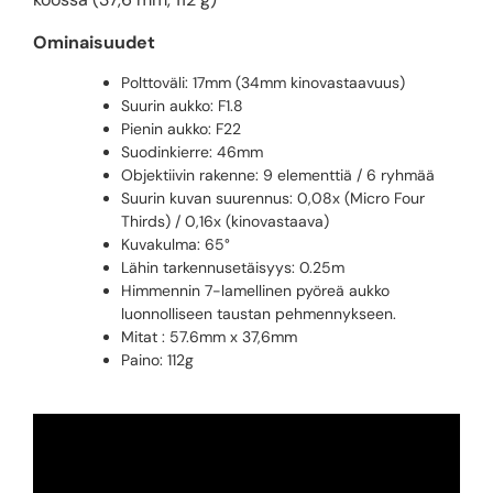
Ominaisuudet
Polttoväli: 17mm (34mm kinovastaavuus)
Suurin aukko: F1.8
Pienin aukko: F22
Suodinkierre: 46mm
Objektiivin rakenne: 9 elementtiä / 6 ryhmää
Suurin kuvan suurennus: 0,08x (Micro Four
Thirds) / 0,16x (kinovastaava)
Kuvakulma: 65°
Lähin tarkennusetäisyys: 0.25m
Himmennin 7-lamellinen pyöreä aukko
luonnolliseen taustan pehmennykseen.
Mitat : 57.6mm x 37,6mm
Paino: 112g