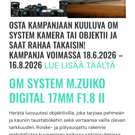
OSTA KAMPANJAAN KUULUVA OM
SYSTEM KAMERA TAI OBJEKTII JA
SAAT RAHAA TAKAISIN!
KAMPANJA VOIMASSA 18.6.2026 –
16.8.2026
LUE LISÄÄ TÄÄLTÄ
OM SYSTEM M.ZUIKO
DIGITAL 17MM F1.8 II
Herätä luovuutesi objektiivilla, joka tarjoaa pehmeän
ja kauniin taustabokehin sekä vertaansa vailla olevan
tarkkuuden. Roiske- ja pölysuojattu rakenne
mahdollistaa kuvaamisen kaikissa sääolosuhteissa,