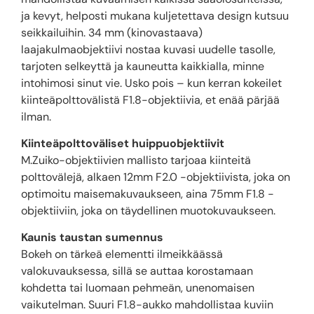
ja kevyt, helposti mukana kuljetettava design kutsuu
seikkailuihin. 34 mm (kinovastaava)
laajakulmaobjektiivi nostaa kuvasi uudelle tasolle,
tarjoten selkeyttä ja kauneutta kaikkialla, minne
intohimosi sinut vie. Usko pois – kun kerran kokeilet
kiinteäpolttovälistä F1.8-objektiivia, et enää pärjää
ilman.
Kiinteäpolttoväliset huippuobjektiivit
M.Zuiko-objektiivien mallisto tarjoaa kiinteitä
polttovälejä, alkaen 12mm F2.0 -objektiivista, joka on
optimoitu maisemakuvaukseen, aina 75mm F1.8 -
objektiiviin, joka on täydellinen muotokuvaukseen.
Kaunis taustan sumennus
Bokeh on tärkeä elementti ilmeikkäässä
valokuvauksessa, sillä se auttaa korostamaan
kohdetta tai luomaan pehmeän, unenomaisen
vaikutelman. Suuri F1.8-aukko mahdollistaa kuviin