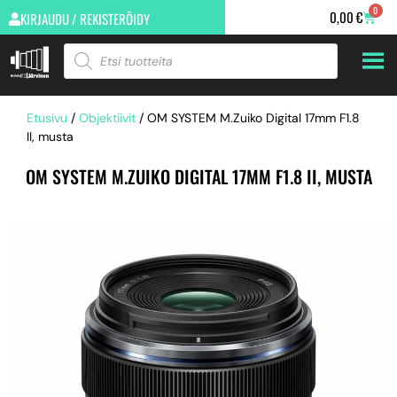
0
0,00
€
KIRJAUDU / REKISTERÖIDY
Etusivu
/
Objektiivit
/ OM SYSTEM M.Zuiko Digital 17mm F1.8
II, musta
OM SYSTEM M.ZUIKO DIGITAL 17MM F1.8 II, MUSTA