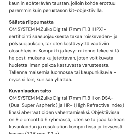
kauniin epäterävän taustan, jolloin kohde erottuu
paremmin kuin perustason kit-objektiivilla.
Säästä riippumatta
OM SYSTEM M.Zuiko Digital 17mm F1.8 II IPX1-
sertifiointi sääsuojauksesta takaa roiskeveden- ja
pölysuojauksen, tarjoten kestävyyttä vaativiin
olosuhteisiin. Kompakti ja kevyt rakenne tekee siitä
helposti mukana kuljetettavan, joten voit kuvata
huoletta ilman pelkoa kastuvasta varusteesta.
Tallenna maisemia luonnossa tai kaupunkikuvia –
myös silloin, kun sää yllättää.
Kuvanlaadun taito
OM SYSTEM M.Zuiko Digital 17mm F1.8 II on DSA-
(Dual Super Aspheric) ja HR- (High Refractive Index)
linssi aberraatioiden vähentämiseksi. Objektiivissa
on 9 elementtiä 6 ryhmässä, joten se tarjoaa korkean
kuvanlaadun ja resoluution kompaktissa ja kevyessä
koossa (37,6 mm, 112 g)