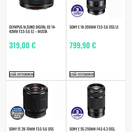
OLYMPUS M.ZUIKO DIGITAL ED 14-
SONY E 18-200MM F3.5-5.6 OSS LE
42MM F3.5-5.6 EZ – MUSTA
319,00
€
799,90
€
LISÄÄ OSTOSKORIIN
LISÄÄ OSTOSKORIIN
SONY FE 28-70MM F3.5-5.6 OSS
SONY E 55-210MM F4.5-6.3 OSS,