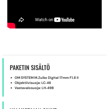
PAKETIN SISÄLTÖ
OM SYSTEM M.Zuiko Digital 17mm F1.8 II
Objektiivisuoja: LC‑46
Vastavalosuoja: LH‑49B