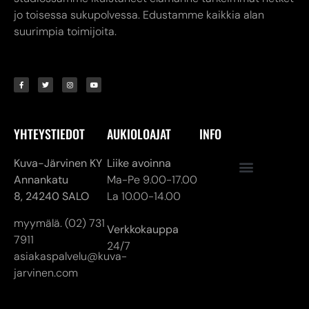
YHTEYSTIEDOT
AUKIOLOAJAT
INFO
Kuva-Järvinen KY
Liike avoinna
Annankatu
Ma-Pe 9.00-17.00
8,
24240 SALO
La 10.00-14.00
myymälä. (02) 731
Verkkokauppa
7911
24/7
asiakaspalvelu@kuva-
jarvinen.com
© ALL RIGHTS RESERVED
MADE ❤ BY DIGITAL PRIORITY