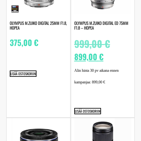
OLYMPUS M.ZUIKO DIGITAL 25MM F1.8,
OLYMPUS M.ZUIKO DIGITAL ED 75MM
HOPEA
F1.8 – HOPEA
375,00
€
999,00
€
899,00
€
Alin hinta 30 pv aikana ennen
LISÄÄ OSTOSKORIIN
kampanjaa:
899,00
€
LISÄÄ OSTOSKORIIN