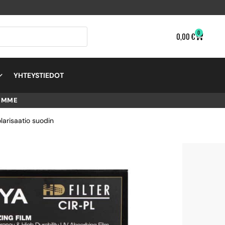
0
0,00
€
YHTEYSTIEDOT
EMME
arisaatio suodin
L-
TIO