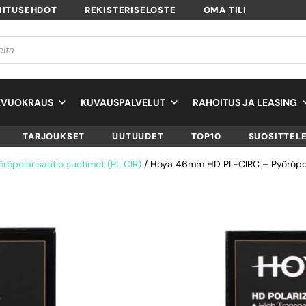
MITUSEHDOT
REKISTERISELOSTE
OMA TILI
EVUOKRAUS
KUVAUSPALVELUT
RAHOITUS JA LEASING
TARJOUKSET
UUTUUDET
TOP10
SUOSITTEL
öröpolarisaatio suotimet (PL CIR)
/ Hoya 46mm HD PL-CIRC – Pyöröpol
HOYA 46MM HD P
CIRC –
PYÖRÖPOLARISAA
SUODIN
SKU
703646