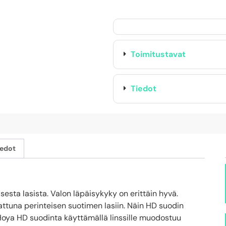
Toimitustavat
Tiedot
iedot
sta lasista. Valon läpäisykyky on erittäin hyvä.
ttuna perinteisen suotimen lasiin. Näin HD suodin
Hoya HD suodinta käyttämällä linssille muodostuu