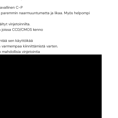
avallinen C-P
ä paremmin naarmuuntumatta ja likaa. Myös helpompi
tyt vinjetoinnilta.
ihin joissa CCD/CMOS kenno
ntää sen käyttöikää
varmempaa kiinnittämistä varten.
ahdollisia vinjetointia