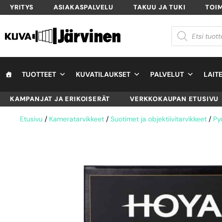
YRITYS
ASIAKASPALVELU
TAKUU JA TUKI
TOI
TUOTTEET
KUVATILAUKSET
PALVELUT
LAIT
KAMPANJAT JA ERIKOISERÄT
VERKKOKAUPAN ETUSIVU
Etusivu
/
Kameratarvikkeet
/
Suotimet ja objektiivitarvikkeet
/
Py