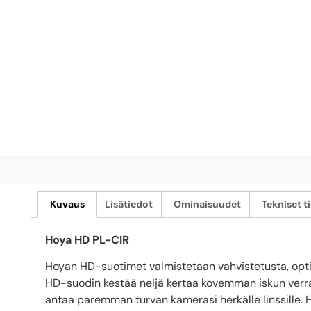
Kuvaus
Lisätiedot
Ominaisuudet
Tekniset t
Hoya HD PL-CIR
Hoyan HD-suotimet valmistetaan vahvistetusta, optise
HD-suodin kestää neljä kertaa kovemman iskun verra
antaa paremman turvan kamerasi herkälle linssille. 