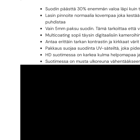
Suodin päästtä 30% enemmän valoa läpi kuin t
Lasin pinnoite normaalia kovempaa joka kestä
puhdistaa
Vain 5mm paksu suodin. Tämä tarkoittaa että väl
Multicoating sopii täysin digitaalisiin kamero
Antaa erittäin tarkan kontrastin ja kirkkaat värit
Pakkaus suojaa suodinta UV-säteiltä, joka pide
HD suotimessa on karkea kulma helpomapaa ja 
Suotimessa on musta ulkoreuna vähentääkseen m