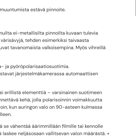
aarmuuntumista estävä pinnoite.
uilta ei-metallisilta pinnoilta kuvaan tulevia
värisävyjä, tehden esimerkiksi taivaasta
uvat tavanomaista valkoisempina. Myös vihreillä
a- ja pyöröpolarisaatiosuotimia.
istavat järjestelmäkamerassa automaattisen
i erillistä elementtiä – varsinainen suotimeen
ännettävä kehä, jolla polarisoinnin voimakkuutta
loin, kun auringon valo on 90-asteen kulmassa
lleen.
ä se vähentää äärimmillään filmille tai kennolle
 laskee neljäsosaan vallitsevan valon määrästä. +