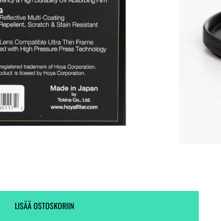
Ei varastossa. (Toimitus 7-9 pv)
Ei varastossa.
LISÄÄ OSTOSKORIIN