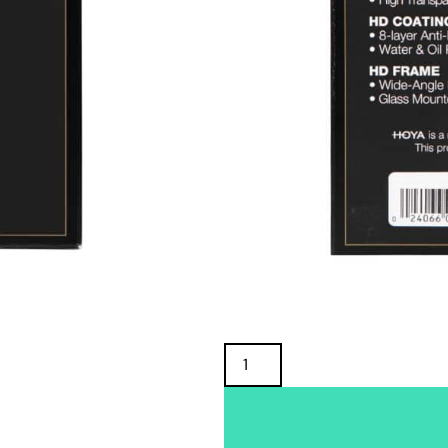
TUOTTEEN SAATAVUUS
Oma varasto:
Maahantuojan varasto:
33,90
€