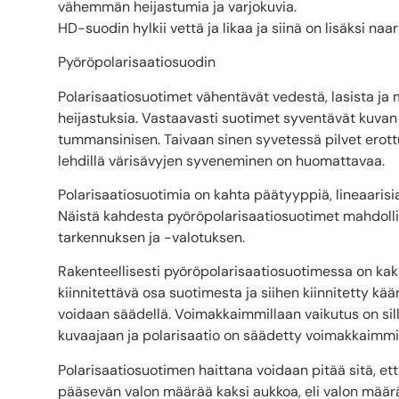
vähemmän heijastumia ja varjokuvia.
HD-suodin hylkii vettä ja likaa ja siinä on lisäksi n
Pyöröpolarisaatiosuodin
Polarisaatiosuotimet vähentävät vedestä, lasista ja m
heijastuksia. Vastaavasti suotimet syventävät kuvan 
tummansinisen. Taivaan sinen syvetessä pilvet erott
lehdillä värisävyjen syveneminen on huomattavaa.
Polarisaatiosuotimia on kahta päätyyppiä, lineaarisi
Näistä kahdesta pyöröpolarisaatiosuotimet mahdoll
tarkennuksen ja -valotuksen.
Rakenteellisesti pyöröpolarisaatiosuotimessa on kaks
kiinnitettävä osa suotimesta ja siihen kiinnitetty kä
voidaan säädellä. Voimakkaimmillaan vaikutus on sil
kuvaajaan ja polarisaatio on säädetty voimakkaimmi
Polarisaatiosuotimen haittana voidaan pitää sitä, ett
pääsevän valon määrää kaksi aukkoa, eli valon määrä