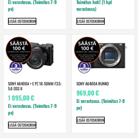
Ei varastossa. (Toimitus 7-9
Toimitus heti! (1 kpl
pv)
varastossa)
LISÄÄ OSTOSKORIIN
LISÄÄ OSTOSKORIIN
SONY A6400A + E PZ 16-50MM F3.5-
SONY A6400A RUNKO
5.6 OSS II
969,00
€
1 095,00
€
Ei varastossa. (Toimitus 7-9
Ei varastossa. (Toimitus 7-9
pv)
pv)
LISÄÄ OSTOSKORIIN
LISÄÄ OSTOSKORIIN