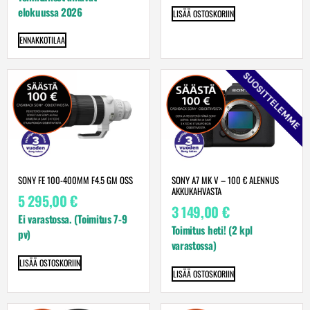
elokuussa 2026
LISÄÄ OSTOSKORIIN
ENNAKKOTILAA
SUOSITTELEMME
SONY FE 100-400MM F4.5 GM OSS
SONY A7 MK V – 100 € ALENNUS
AKKUKAHVASTA
5 295,00
€
3 149,00
€
Ei varastossa. (Toimitus 7-9
Toimitus heti! (2 kpl
pv)
varastossa)
LISÄÄ OSTOSKORIIN
LISÄÄ OSTOSKORIIN