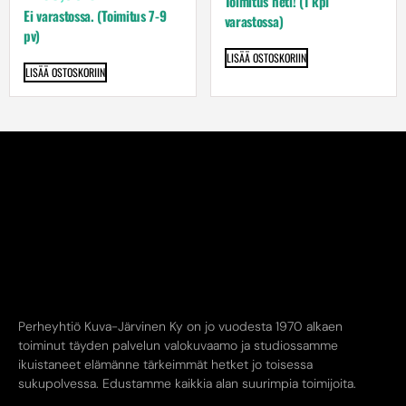
Toimitus heti! (1 kpl
Ei varastossa. (Toimitus 7-9
varastossa)
pv)
LISÄÄ OSTOSKORIIN
LISÄÄ OSTOSKORIIN
Perheyhtiö Kuva-Järvinen Ky on jo vuodesta 1970 alkaen
toiminut täyden palvelun valokuvaamo ja studiossamme
ikuistaneet elämänne tärkeimmät hetket jo toisessa
sukupolvessa. Edustamme kaikkia alan suurimpia toimijoita.