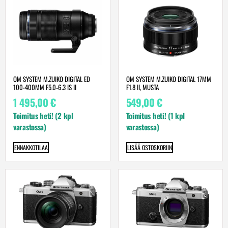
OM SYSTEM M.ZUIKO DIGITAL ED
OM SYSTEM M.ZUIKO DIGITAL 17MM
100-400MM F5.0‑6.3 IS II
F1.8 II, MUSTA
1 495,00
€
549,00
€
Toimitus heti! (2 kpl
Toimitus heti! (1 kpl
varastossa)
varastossa)
ENNAKKOTILAA
LISÄÄ OSTOSKORIIN