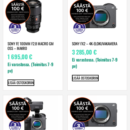
SONY FE 100MM F2.8 MACRO GM
SONY FX2 – 4K-ELOKUVAKAMERA
OSS – MAKRO
3 285,00
€
1 695,00
€
Ei varastossa. (Toimitus 7-9
Ei varastossa. (Toimitus 7-9
pv)
pv)
LISÄÄ OSTOSKORIIN
LISÄÄ OSTOSKORIIN