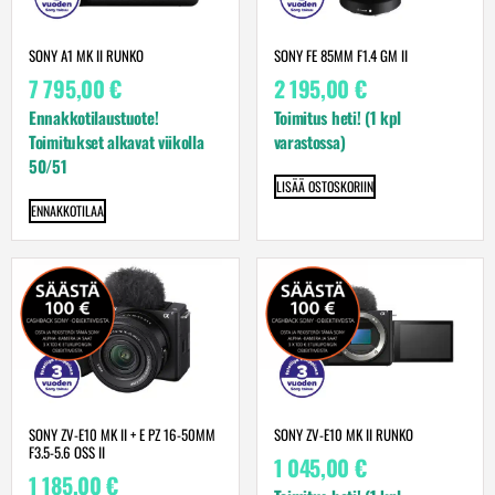
SONY A1 MK II RUNKO
SONY FE 85MM F1.4 GM II
7 795,00
€
2 195,00
€
Ennakkotilaustuote!
Toimitus heti! (1 kpl
Toimitukset alkavat viikolla
varastossa)
50/51
LISÄÄ OSTOSKORIIN
ENNAKKOTILAA
SONY ZV-E10 MK II + E PZ 16-50MM
SONY ZV-E10 MK II RUNKO
F3.5-5.6 OSS II
1 045,00
€
1 185,00
€