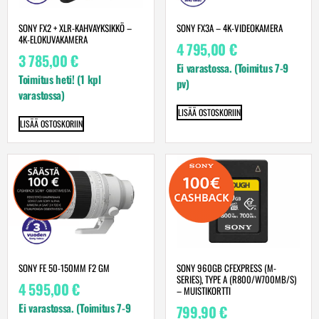
SONY FX2 + XLR-KAHVAYKSIKKÖ –
SONY FX3A – 4K-VIDEOKAMERA
4K-ELOKUVAKAMERA
4 795,00
€
3 785,00
€
Ei varastossa. (Toimitus 7-9
Toimitus heti! (1 kpl
pv)
varastossa)
LISÄÄ OSTOSKORIIN
LISÄÄ OSTOSKORIIN
SONY FE 50-150MM F2 GM
SONY 960GB CFEXPRESS (M-
SERIES), TYPE A (R800/W700MB/S)
4 595,00
€
– MUISTIKORTTI
Ei varastossa. (Toimitus 7-9
799,90
€