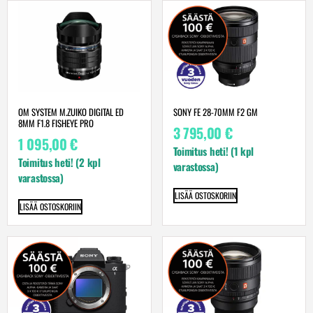
OM SYSTEM M.ZUIKO DIGITAL ED
SONY FE 28-70MM F2 GM
8MM F1.8 FISHEYE PRO
3 795,00
€
1 095,00
€
Toimitus heti! (1 kpl
Toimitus heti! (2 kpl
varastossa)
varastossa)
LISÄÄ OSTOSKORIIN
LISÄÄ OSTOSKORIIN