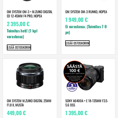
OM SYSTEM OM-3 + M.ZUIKO DIGITAL
OM SYSTEM OM-3 RUNKO, HOPEA
ED 12-45MM F4 PRO, HOPEA
1 949,00
€
2 395,00
€
Ei varastossa. (Toimitus 7-9
Toimitus heti! (1 kpl
pv)
varastossa)
LISÄÄ OSTOSKORIIN
LISÄÄ OSTOSKORIIN
OM SYSTEM M.ZUIKO DIGITAL 25MM
SONY A6400A + E 18-135MM F3.5-
F1.8 II, MUSTA
5.6 OSS
449,00
€
1 395,00
€