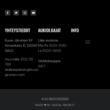
YHTEYSTIEDOT
AUKIOLOAJAT
INFO
Kuva-Järvinen KY
Liike avoinna
Annankatu 8,
24240
Ma-Pe 9.00-17.00
SALO
La 10.00-14.00
myymälä. (02) 731
Verkkokauppa
7911
24/7
asiakaspalvelu@kuva-
jarvinen.com
© ALL RIGHTS RESERVED
MADE ❤ BY DIGITAL PRIORITY