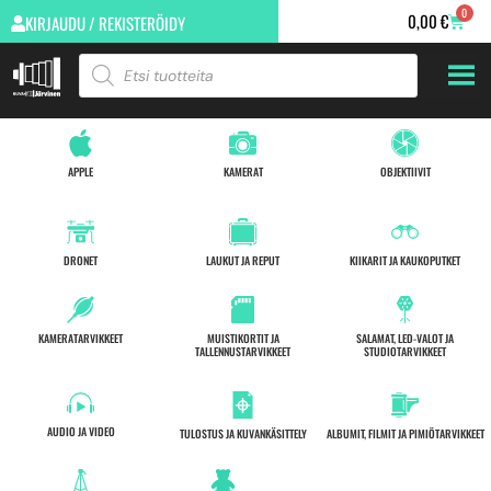
0
0,00
€
KIRJAUDU / REKISTERÖIDY
APPLE
KAMERAT
OBJEKTIIVIT
DRONET
LAUKUT JA REPUT
KIIKARIT JA KAUKOPUTKET
KAMERATARVIKKEET
MUISTIKORTIT JA
SALAMAT, LED-VALOT JA
TALLENNUSTARVIKKEET
STUDIOTARVIKKEET
AUDIO JA VIDEO
TULOSTUS JA KUVANKÄSITTELY
ALBUMIT, FILMIT JA PIMIÖTARVIKKEET