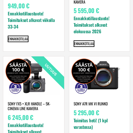
KAMERA
949,00
€
5 595,00
€
Ennakkotillaustuote!
Ennakkotillaustuote!
Toimitukset alkavat viikolla
Toimitukset alkavat
33-34
elokuussa 2026
ENNAKKOTILAA
ENNAKKOTILAA
UUTUUS
SONY FX5 + XLR HANDLE – 5K-
SONY A7R MK VI RUNKO
CINEMA LINE KAMERA
5 295,00
€
6 245,00
€
Toimitus heti! (1 kpl
Ennakkotillaustuote!
varastossa)
Toimitukset alkavat