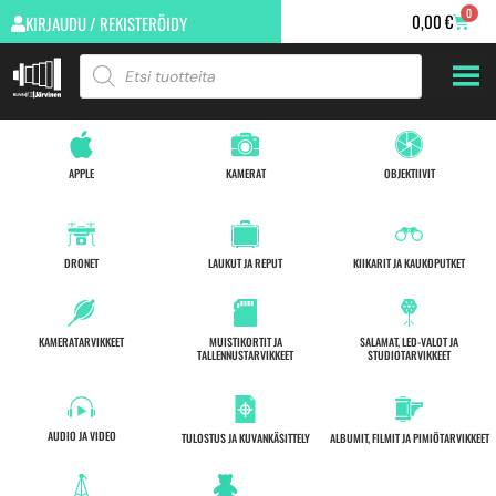
0
0,00
€
KIRJAUDU / REKISTERÖIDY
APPLE
KAMERAT
OBJEKTIIVIT
DRONET
LAUKUT JA REPUT
KIIKARIT JA KAUKOPUTKET
KAMERATARVIKKEET
MUISTIKORTIT JA
SALAMAT, LED-VALOT JA
TALLENNUSTARVIKKEET
STUDIOTARVIKKEET
AUDIO JA VIDEO
TULOSTUS JA KUVANKÄSITTELY
ALBUMIT, FILMIT JA PIMIÖTARVIKKEET