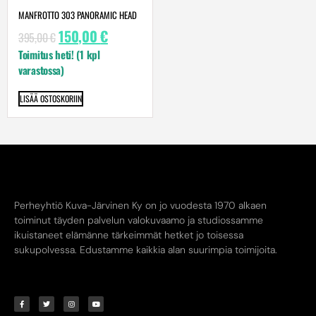
MANFROTTO 303 PANORAMIC HEAD
150,00
€
395,00
€
Toimitus heti! (1 kpl
varastossa)
LISÄÄ OSTOSKORIIN
Perheyhtiö Kuva-Järvinen Ky on jo vuodesta 1970 alkaen
toiminut täyden palvelun valokuvaamo ja studiossamme
ikuistaneet elämänne tärkeimmät hetket jo toisessa
sukupolvessa. Edustamme kaikkia alan suurimpia toimijoita.