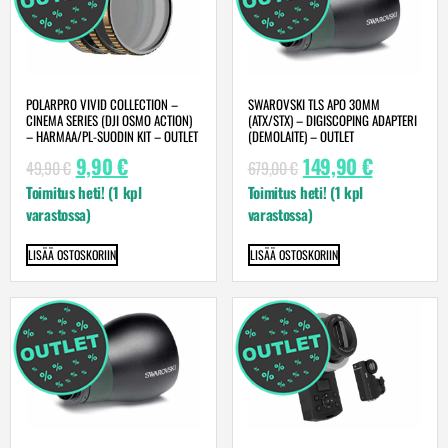
POLARPRO VIVID COLLECTION –
SWAROVSKI TLS APO 30MM
CINEMA SERIES (DJI OSMO ACTION)
(ATX/STX) – DIGISCOPING ADAPTERI
– HARMAA/PL-SUODIN KIT – OUTLET
(DEMOLAITE) – OUTLET
9,90
€
149,90
€
49,90
€
679,00
€
Toimitus heti! (1 kpl
Toimitus heti! (1 kpl
varastossa)
varastossa)
LISÄÄ OSTOSKORIIN
LISÄÄ OSTOSKORIIN