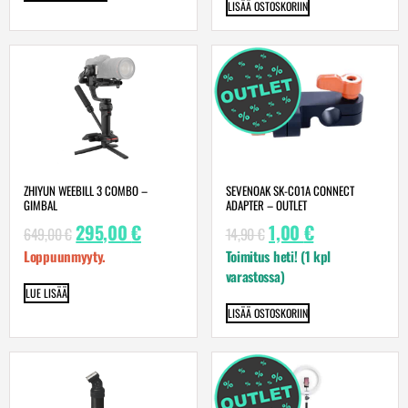
LISÄÄ OSTOSKORIIN
ZHIYUN WEEBILL 3 COMBO –
SEVENOAK SK-C01A CONNECT
GIMBAL
ADAPTER – OUTLET
295,00
€
1,00
€
649,00
€
14,90
€
Loppuunmyyty.
Toimitus heti! (1 kpl
varastossa)
LUE LISÄÄ
LISÄÄ OSTOSKORIIN