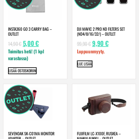
INSTA360 GO 3 CARRY BAG –
DJI MAVIC 2 PRO ND FILTERS SET
OUTLET
(ND4/8/16/32/) – OUTLET
5,00
€
9,90
€
14,90
€
99,90
€
Toimitus heti! (1 kpl
Loppuunmyyty.
varastossa)
LUE LISÄÄ
LISÄÄ OSTOSKORIIN
SEVENOAK SK-C01MA MONITOR
FUJIFILM LC-X100F, RUSKEA –
ADAPTER – OUTLET
NAHKALAUKKU – OUTLET