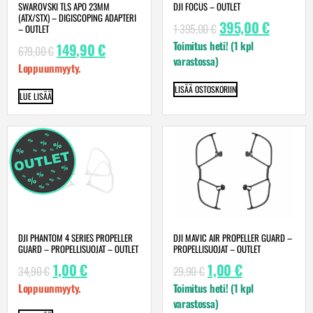
SWAROVSKI TLS APO 23MM
DJI FOCUS – OUTLET
(ATX/STX) – DIGISCOPING ADAPTERI
395,00
€
1 395,00
€
– OUTLET
Toimitus heti! (1 kpl
149,90
€
679,00
€
varastossa)
Loppuunmyyty.
LISÄÄ OSTOSKORIIN
LUE LISÄÄ
DJI PHANTOM 4 SERIES PROPELLER
DJI MAVIC AIR PROPELLER GUARD –
GUARD – PROPELLISUOJAT – OUTLET
PROPELLISUOJAT – OUTLET
1,00
€
1,00
€
34,90
€
29,90
€
Loppuunmyyty.
Toimitus heti! (1 kpl
varastossa)