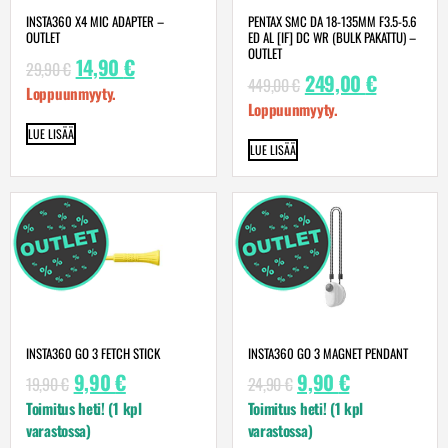
INSTA360 X4 MIC ADAPTER –
PENTAX SMC DA 18-135MM F3.5-5.6
OUTLET
ED AL [IF] DC WR (BULK PAKATTU) –
OUTLET
14,90
€
29,90
€
249,00
€
449,00
€
Loppuunmyyty.
Loppuunmyyty.
LUE LISÄÄ
LUE LISÄÄ
INSTA360 GO 3 FETCH STICK
INSTA360 GO 3 MAGNET PENDANT
9,90
€
9,90
€
19,90
€
24,90
€
Toimitus heti! (1 kpl
Toimitus heti! (1 kpl
varastossa)
varastossa)