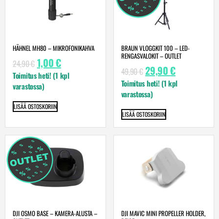
HÄHNEL MH80 – MIKROFONIKAHVA
BRAUN VLOGGKIT 100 – LED-
RENGASVALOKIT – OUTLET
1,00
€
24,90
€
29,90
€
49,90
€
Toimitus heti! (1 kpl
Toimitus heti! (1 kpl
varastossa)
varastossa)
LISÄÄ OSTOSKORIIN
LISÄÄ OSTOSKORIIN
DJI OSMO BASE – KAMERA-ALUSTA –
DJI MAVIC MINI PROPELLER HOLDER,