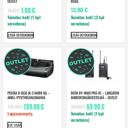
OUTLET
BEIGE
1,00
€
13,90
€
14,90
€
Toimitus heti! (1 kpl
Toimitus heti! (3 kpl
varastossa)
varastossa)
LISÄÄ OSTOSKORIIN
LISÄÄ OSTOSKORIIN
PENTAX D-BG8 (K-3 MARK III) –
BOYA BY-WM8 PRO-K1 – LANGATON
AKKU-/PYSTYKUVAUSKAHVA
MIKROFONIJÄRJESTELMÄ – OUTLET
199,00
€
69,90
€
395,00
€
169,90
€
Loppuunmyyty.
Toimitus heti! (1 kpl
varastossa)
LUE LISÄÄ