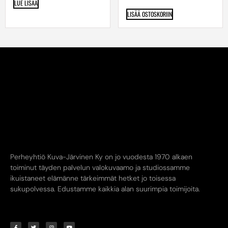
LUE LISÄÄ
LISÄÄ OSTOSKORIIN
Perheyhtiö Kuva-Järvinen Ky on jo vuodesta 1970 alkaen
toiminut täyden palvelun valokuvaamo ja studiossamme
ikuistaneet elämänne tärkeimmät hetket jo toisessa
sukupolvessa. Edustamme kaikkia alan suurimpia toimijoita.