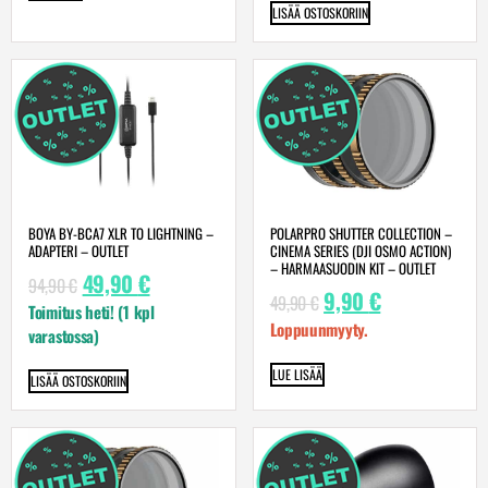
LISÄÄ OSTOSKORIIN
BOYA BY-BCA7 XLR TO LIGHTNING –
POLARPRO SHUTTER COLLECTION –
ADAPTERI – OUTLET
CINEMA SERIES (DJI OSMO ACTION)
– HARMAASUODIN KIT – OUTLET
49,90
€
94,90
€
9,90
€
49,90
€
Toimitus heti! (1 kpl
Loppuunmyyty.
varastossa)
LUE LISÄÄ
LISÄÄ OSTOSKORIIN