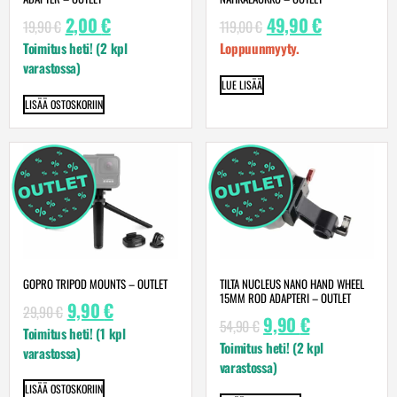
2,00
€
49,90
€
19,90
€
119,00
€
Toimitus heti! (2 kpl
Loppuunmyyty.
varastossa)
LUE LISÄÄ
LISÄÄ OSTOSKORIIN
GOPRO TRIPOD MOUNTS – OUTLET
TILTA NUCLEUS NANO HAND WHEEL
15MM ROD ADAPTERI – OUTLET
9,90
€
29,90
€
9,90
€
54,90
€
Toimitus heti! (1 kpl
Toimitus heti! (2 kpl
varastossa)
varastossa)
LISÄÄ OSTOSKORIIN