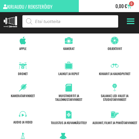
0
0,00
€
KIRJAUDU / REKISTERÖIDY
APPLE
KAMERAT
OBJEKTIIVIT
DRONET
LAUKUT JA REPUT
KIIKARIT JA KAUKOPUTKET
KAMERATARVIKKEET
MUISTIKORTIT JA
SALAMAT, LED-VALOT JA
TALLENNUSTARVIKKEET
STUDIOTARVIKKEET
AUDIO JA VIDEO
TULOSTUS JA KUVANKÄSITTELY
ALBUMIT, FILMIT JA PIMIÖTARVIKKEET