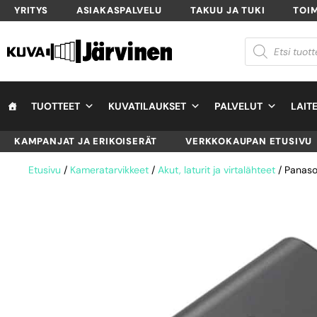
YRITYS
ASIAKASPALVELU
TAKUU JA TUKI
TOI
TUOTTEET
KUVATILAUKSET
PALVELUT
LAIT
KAMPANJAT JA ERIKOISERÄT
VERKKOKAUPAN ETUSIVU
Etusivu
/
Kameratarvikkeet
/
Akut, laturit ja virtalähteet
/ Panas