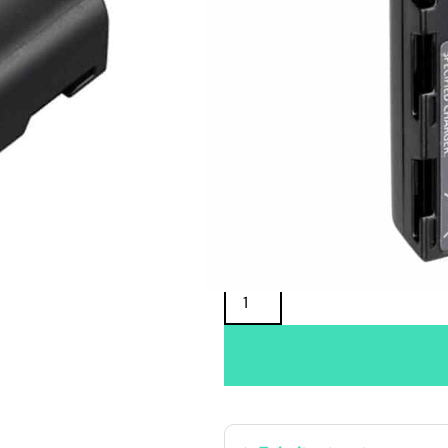
Oma varasto:
Maahantuojan varasto:
79,90
€