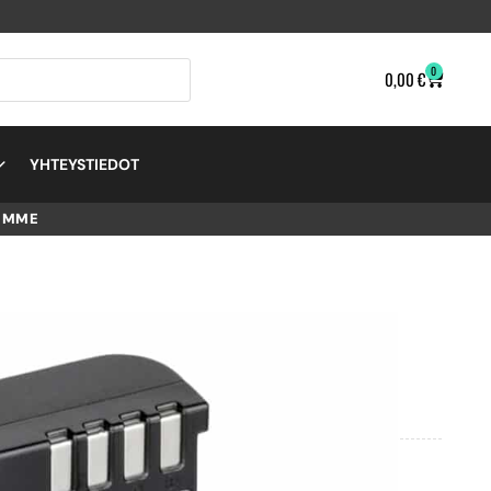
0
0,00
€
YHTEYSTIEDOT
EMME
-