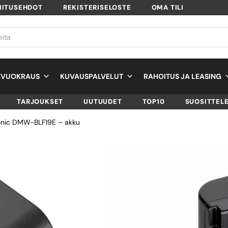
MITUSEHDOT
REKISTERISELOSTE
OMA TILI
EVUOKRAUS
KUVAUSPALVELUT
RAHOITUS JA LEASING
TARJOUKSET
UUTUUDET
TOP10
SUOSITTEL
onic DMW-BLF19E – akku
PANASONIC DMW
BLF19E – AKKU
SKU
DMW-BLF19E
TUOTTEEN SAATAVUUS