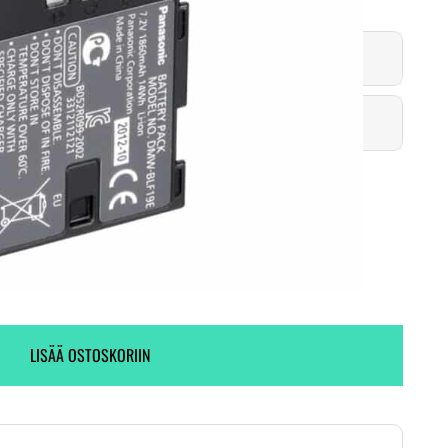
Toimitus heti! (1 kpl varastossa)
2 kpl varastossa.
LISÄÄ OSTOSKORIIN