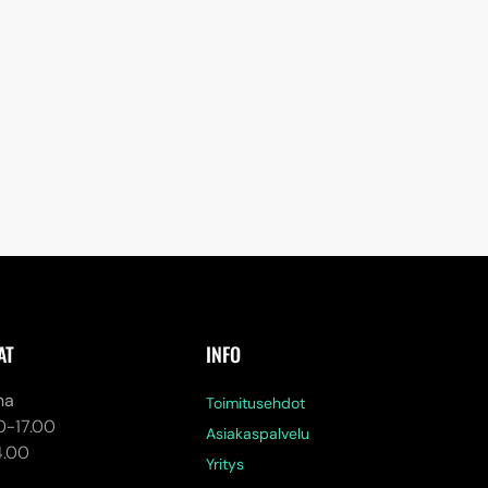
AT
INFO
na
Toimitusehdot
0-17.00
Asiakaspalvelu
4.00
Yritys