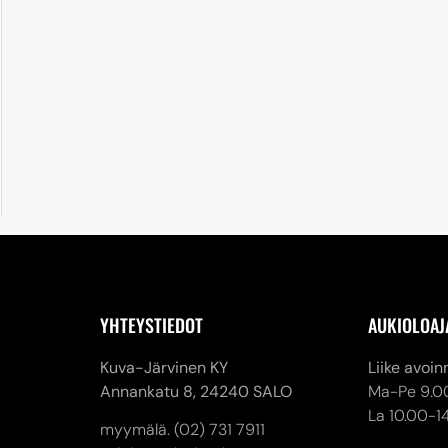
YHTEYSTIEDOT
AUKIOLOAJ
Kuva-Järvinen KY
Liike avoin
Annankatu 8,
24240 SALO
Ma-Pe 9.0
La 10.00-1
myymälä. (02) 731 7911