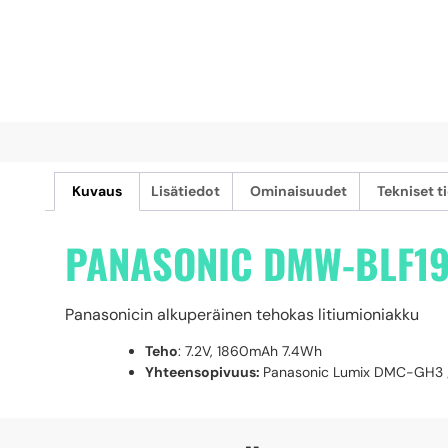
Kuvaus
Lisätiedot
Ominaisuudet
Tekniset t
PANASONIC DMW-BLF1
Panasonicin alkuperäinen tehokas litiumioniakku
Teho
: 7.2V, 1860mAh 7.4Wh
Yhteensopivuus:
Panasonic Lumix DMC-GH