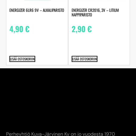
ENERGIZER 6LR6 9V – ALKALIPARISTO
ENERGIZER CR2016, 3V – LITIUM
NAPPIPARISTO
4,90
€
2,90
€
LISÄÄ OSTOSKORIIN
LISÄÄ OSTOSKORIIN
Perheyhtiö Kuva-Järvinen Ky on jo vuodesta 1970