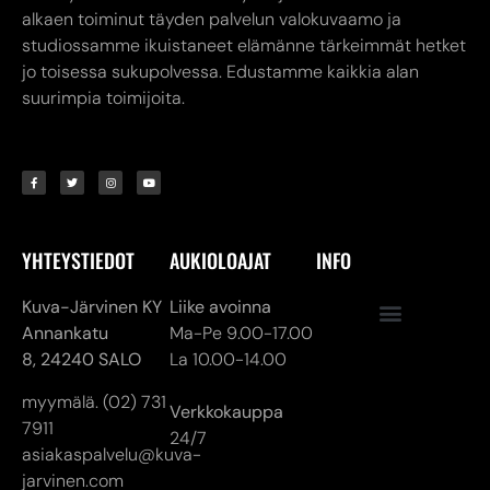
alkaen toiminut täyden palvelun valokuvaamo ja
studiossamme ikuistaneet elämänne tärkeimmät hetket
jo toisessa sukupolvessa. Edustamme kaikkia alan
suurimpia toimijoita.
YHTEYSTIEDOT
AUKIOLOAJAT
INFO
Kuva-Järvinen KY
Liike avoinna
Annankatu
Ma-Pe 9.00-17.00
8,
24240 SALO
La 10.00-14.00
myymälä. (02) 731
Verkkokauppa
7911
24/7
asiakaspalvelu@kuva-
jarvinen.com