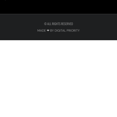
© ALL RIGHTS RESERVED
MADE ❤ BY DIGITAL PRIORITY