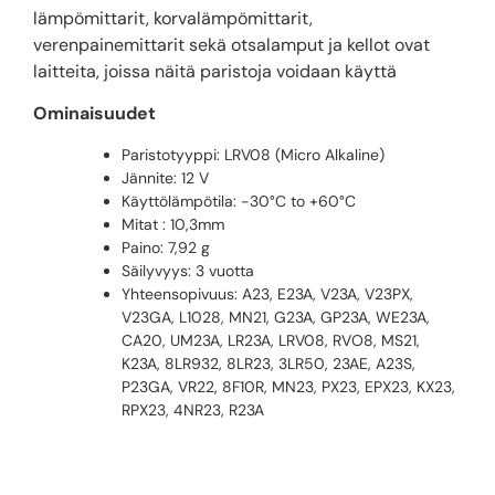
lämpömittarit, korvalämpömittarit,
verenpainemittarit sekä otsalamput ja kellot ovat
laitteita, joissa näitä paristoja voidaan käyttä
Ominaisuudet
Paristotyyppi: LRV08 (Micro Alkaline)
Jännite: 12 V
Käyttölämpötila: -30°C to +60°C
Mitat : 10,3mm
Paino: 7,92 g
Säilyvyys: 3 vuotta
Yhteensopivuus: A23, E23A, V23A, V23PX,
V23GA, L1028, MN21, G23A, GP23A, WE23A,
CA20, UM23A, LR23A, LRV08, RVO8, MS21,
K23A, 8LR932, 8LR23, 3LR50, 23AE, A23S,
P23GA, VR22, 8F10R, MN23, PX23, EPX23, KX23,
RPX23, 4NR23, R23A