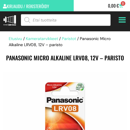
0
0,00
€
KIRJAUDU / REKISTERÖIDY
Etusivu
/
Kameratarvikkeet
/
Paristot
/ Panasonic Micro
Alkaline LRV08, 12V – paristo
PANASONIC MICRO ALKALINE LRV08, 12V – PARISTO