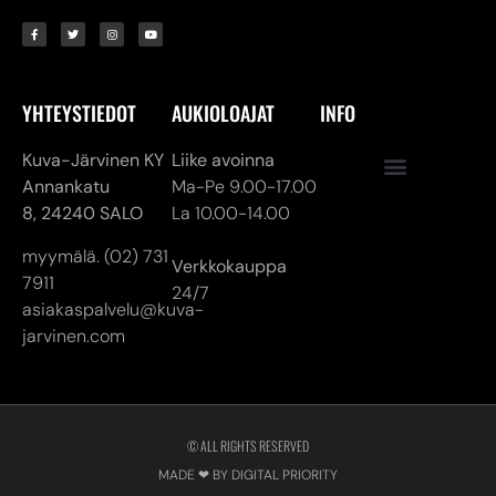
YHTEYSTIEDOT
AUKIOLOAJAT
INFO
Kuva-Järvinen KY
Liike avoinna
Annankatu
Ma-Pe 9.00-17.00
8,
24240 SALO
La 10.00-14.00
myymälä. (02) 731
Verkkokauppa
7911
24/7
asiakaspalvelu@kuva-
jarvinen.com
© ALL RIGHTS RESERVED
MADE ❤ BY DIGITAL PRIORITY