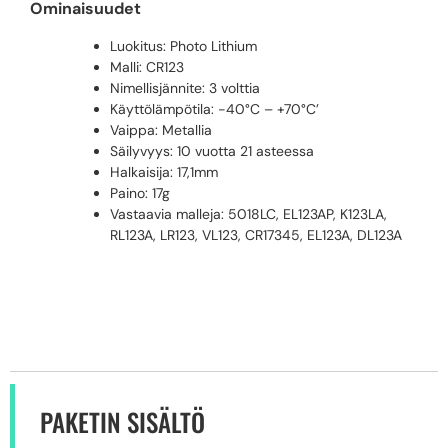
Ominaisuudet
Luokitus: Photo Lithium
Malli: CR123
Nimellisjännite: 3 volttia
Käyttölämpötila: -40°C – +70°C’
Vaippa: Metallia
Säilyvyys: 10 vuotta 21 asteessa
Halkaisija: 17,1mm
Paino: 17g
Vastaavia malleja: 5018LC, EL123AP, K123LA,
RL123A, LR123, VL123, CR17345, EL123A, DL123A
PAKETIN SISÄLTÖ