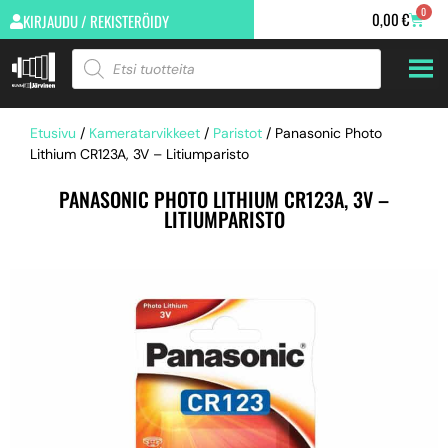
0
0,00
€
KIRJAUDU / REKISTERÖIDY
Etusivu
/
Kameratarvikkeet
/
Paristot
/ Panasonic Photo
Lithium CR123A, 3V – Litiumparisto
PANASONIC PHOTO LITHIUM CR123A, 3V –
LITIUMPARISTO