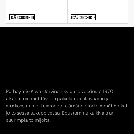
LISÄÄ OSTOSKORIIN
LISÄÄ OSTOSKORIIN
Perheyhtiö Kuva-Järvinen Ky on jo vuodesta 1970
alkaen toiminut täyden palvelun valokuvaamo ja
studiossamme ikuistaneet elämänne tärkeimmät hetket
jo toisessa sukupolvessa. Edustamme kaikkia alan
suurimpia toimijoita.