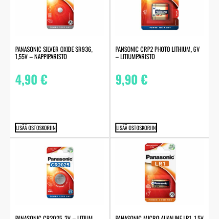
PANASONIC SILVER OXIDE SR936,
PANSONIC CRP2 PHOTO LITHIUM, 6V
1,55V – NAPPIPARISTO
– LITIUMPARISTO
4,90
€
9,90
€
LISÄÄ OSTOSKORIIN
LISÄÄ OSTOSKORIIN
PANASONIC CR2025, 3V – LITIUM
PANASONIC MICRO ALKALINE LR1, 1,5V