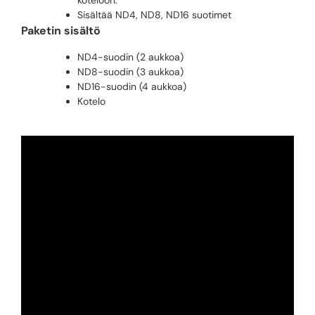
koteloon.
Sisältää ND4, ND8, ND16 suotimet
Paketin sisältö
ND4-suodin (2 aukkoa)
ND8-suodin (3 aukkoa)
ND16-suodin (4 aukkoa)
Kotelo