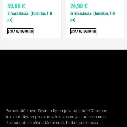
59,00
€
24,90
€
Ei varastossa. (Toimitus 7-9
Ei varastossa. (Toimitus 7-9
pv)
pv)
LISÄÄ OSTOSKORIIN
LISÄÄ OSTOSKORIIN
Perheyhtiö Kuva-Järvinen Ky on jo vuodesta 1970 alkaen
toiminut täyden palvelun valokuvaamo ja studiossamme
ikuistaneet elämänne tärkeimmät hetket jo toisessa