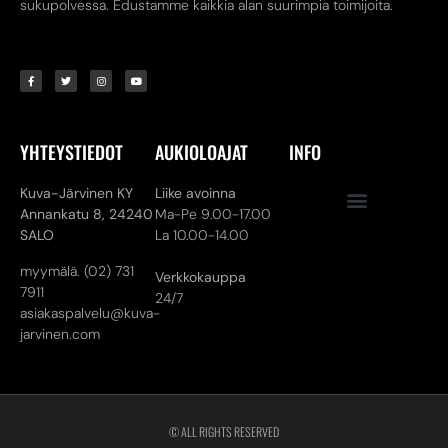
sukupolvessa. Edustamme kaikkia alan suurimpia toimijoita.
YHTEYSTIEDOT
AUKIOLOAJAT
INFO
Kuva-Järvinen KY
Liike avoinna
Annankatu 8,
24240
Ma-Pe 9.00-17.00
SALO
La 10.00-14.00
myymälä. (02) 731
Verkkokauppa
7911
24/7
asiakaspalvelu@kuva-
jarvinen.com
© ALL RIGHTS RESERVED