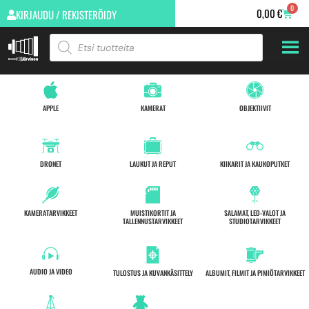
0
0,00
€
KIRJAUDU / REKISTERÖIDY
APPLE
KAMERAT
OBJEKTIIVIT
DRONET
LAUKUT JA REPUT
KIIKARIT JA KAUKOPUTKET
KAMERATARVIKKEET
MUISTIKORTIT JA
SALAMAT, LED-VALOT JA
TALLENNUSTARVIKKEET
STUDIOTARVIKKEET
AUDIO JA VIDEO
TULOSTUS JA KUVANKÄSITTELY
ALBUMIT, FILMIT JA PIMIÖTARVIKKEET