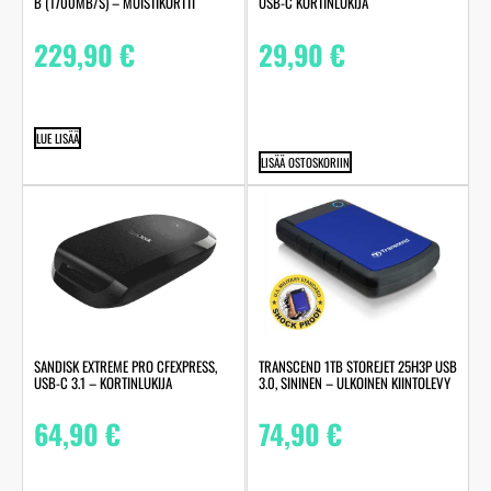
B (1700MB/S) – MUISTIKORTTI
USB-C KORTINLUKIJA
229,90
€
29,90
€
LUE LISÄÄ
LISÄÄ OSTOSKORIIN
SANDISK EXTREME PRO CFEXPRESS,
TRANSCEND 1TB STOREJET 25H3P USB
USB-C 3.1 – KORTINLUKIJA
3.0, SININEN – ULKOINEN KIINTOLEVY
64,90
€
74,90
€