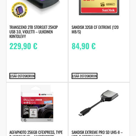
TRANSCEND 2TB STOREJET 25H3P
SANDISK 32GB CF EXTREME (120
USB 3.0, VIOLETTI – ULKOINEN
MB/S)
KIINTOLEVY
229,90
€
84,90
€
LISÄÄ OSTOSKORIIN
LISÄÄ OSTOSKORIIN
AGFAPHOTO 256GB CFEXPRESS, TYPE
SANDISK EXTREME PRO SD UHS-II –