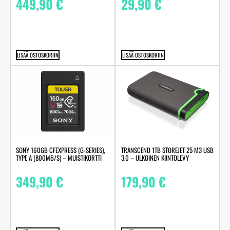
449,90
€
29,90
€
LISÄÄ OSTOSKORIIN
LISÄÄ OSTOSKORIIN
SONY 160GB CFEXPRESS (G-SERIES),
TRANSCEND 1TB STOREJET 25 M3 USB
TYPE A (800MB/S) – MUISTIKORTTI
3.0 – ULKOINEN KIINTOLEVY
349,90
€
179,90
€