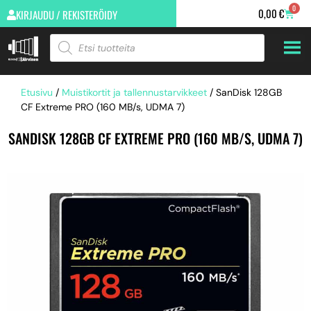
0
0,00
€
KIRJAUDU / REKISTERÖIDY
Etusivu
/
Muistikortit ja tallennustarvikkeet
/ SanDisk 128GB
CF Extreme PRO (160 MB/s, UDMA 7)
SANDISK 128GB CF EXTREME PRO (160 MB/S, UDMA 7)