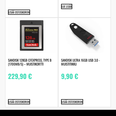
LUE LISÄÄ
LISÄÄ OSTOSKORIIN
SANDISK 128GB CFEXPRESS, TYPE B
SANDISK ULTRA 16GB USB 3.0 -
(1700MB/S) – MUISTIKORTTI
MUISTITIKKU
229,90
€
9,90
€
LISÄÄ OSTOSKORIIN
LISÄÄ OSTOSKORIIN