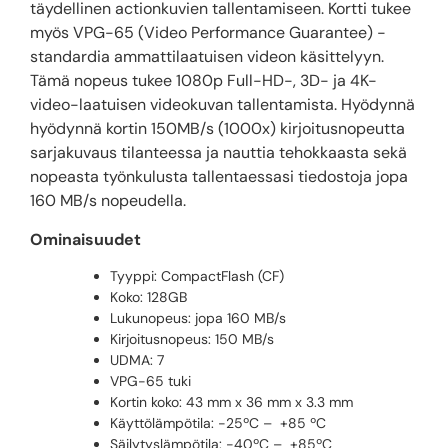
täydellinen actionkuvien tallentamiseen. Kortti tukee
myös VPG-65 (Video Performance Guarantee) -
standardia ammattilaatuisen videon käsittelyyn.
Tämä nopeus tukee 1080p Full-HD-, 3D- ja 4K-
video-laatuisen videokuvan tallentamista. Hyödynnä
hyödynnä kortin 150MB/s (1000x) kirjoitusnopeutta
sarjakuvaus tilanteessa ja nauttia tehokkaasta sekä
nopeasta työnkulusta tallentaessasi tiedostoja jopa
160 MB/s nopeudella.
Ominaisuudet
Tyyppi: CompactFlash (CF)
Koko: 128GB
Lukunopeus: jopa 160 MB/s
Kirjoitusnopeus: 150 MB/s
UDMA: 7
VPG-65 tuki
Kortin koko: 43 mm x 36 mm x 3.3 mm
Käyttölämpötila: -25ºC – +85 ºC
Säilytyslämpötila: -40ºC – +85ºC