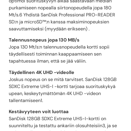
optimoi suorituskyvyn aikaa säästävään median
purkamiseen nopealla siirtonopeudella jopa 180
Mt/s.6 Yhdistä SanDisk Professional PRO-READER
SD:n ja microSD™:n kanssa maksiminopeuksien
saavuttamiseksi (myydään erikseen) .
Talennusnopeus jopa 130 MB/s
Jopa 130 Mt/s:n talennusnopeudella kortti sopii
täydellisesti toiminnan kaappaamiseen sen
tapahtuessa ilman, että se jää väliin.
Täydellinen 4K UHD -videolle
Joskus nopeus on se mitä tarvitset. SanDisk 128GB
SDXC Extreme UHS-I -kortti tarjoaa suorituskykyä
upean, keskeytymättömän 4K UHD -videon
tallentamiseen1.
Kestävyyteen voit luottaa
SanDisk 128GB SDXC Extreme UHS-I-kortti on
suunniteltu ja testattu ankariin olosuhteisiin3, ja se