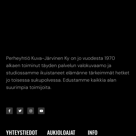
Perheyhtiö Kuva-Järvinen Ky on jo vuodesta 1970
alkaen toiminut täyden palvelun valokuvaamo ja
studiossamme ikuistaneet elämänne tärkeimmät hetket
jo toisessa sukupolvessa. Edustamme kaikkia alan
suurimpia toimijoita.
YHTEYSTIEDOT
AUKIOLOAJAT
INFO
Kuva-Järvinen KY
Liike avoinna
Annankatu
Ma-Pe 9.00-17.00
8,
24240 SALO
La 10.00-14.00
myymälä. (02) 731
Verkkokauppa