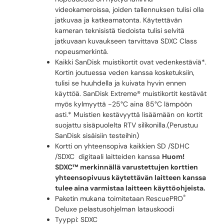
videokameroissa, joiden tallennuksen tulisi olla
jatkuvaa ja katkeamatonta. Käytettävän
kameran teknisistä tiedoista tulisi selvitä
jatkuvaan kuvaukseen tarvittava SDXC Class
nopeusmerkintä.
Kaikki SanDisk muistikortit ovat vedenkestäviä*.
Kortin joutuessa veden kanssa kosketuksiin,
tulisi se huuhdella ja kuivata hyvin ennen
käyttöä. SanDisk Extreme® muistikortit kestävät
myös kylmyyttä -25°C aina 85°C lämpöön
asti.* Muistien kestävyyttä lisäämään on kortit
suojattu sisäpuolelta RTV silikonilla.(Perustuu
SanDisk sisäisiin testeihin)
Kortti on yhteensopiva kaikkien SD /SDHC
/SDXC digitaali laitteiden kanssa
Huom!
SDXC™ merkinnällä varustettujen korttien
yhteensopivuus käytettävän laitteen kanssa
tulee aina varmistaa laitteen käyttöohjeista.
®
Paketin mukana toimitetaan RescuePRO
Deluxe pelastusohjelman latauskoodi
Tyyppi: SDXC