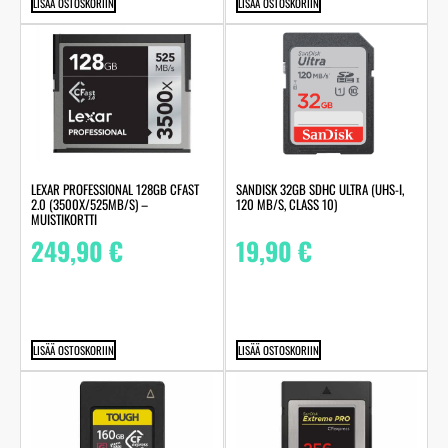
LISÄÄ OSTOSKORIIN
LISÄÄ OSTOSKORIIN
LEXAR PROFESSIONAL 128GB CFAST
SANDISK 32GB SDHC ULTRA (UHS-I,
2.0 (3500X/525MB/S) –
120 MB/S, CLASS 10)
MUISTIKORTTI
249,90
€
19,90
€
LISÄÄ OSTOSKORIIN
LISÄÄ OSTOSKORIIN