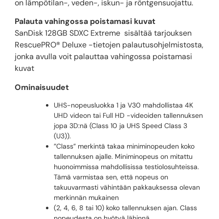
on lämpötilan-, veden-, iskun- ja röntgensuojattu.
Palauta vahingossa poistamasi kuvat
SanDisk 128GB SDXC Extreme sisältää tarjouksen
RescuePRO® Deluxe -tietojen palautusohjelmistosta,
jonka avulla voit palauttaa vahingossa poistamasi
kuvat
Ominaisuudet
UHS-nopeusluokka 1 ja V30 mahdollistaa 4K
UHD videon tai Full HD -videoiden tallennuksen
jopa 3D:nä (Class 10 ja UHS Speed Class 3
(U3)).
”Class” merkintä takaa miniminopeuden koko
tallennuksen ajalle. Miniminopeus on mitattu
huonoimmissa mahdollisissa testiolosuhteissa.
Tämä varmistaa sen, että nopeus on
takuuvarmasti vähintään pakkauksessa olevan
merkinnän mukainen
(2, 4, 6, 8 tai 10) koko tallennuksen ajan. Class
nopeudesta on hyötyä lähinnä