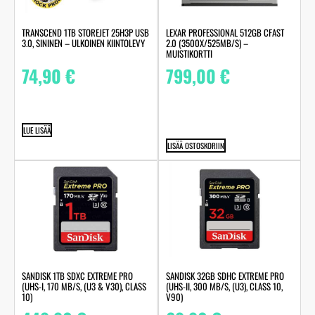
TRANSCEND 1TB STOREJET 25H3P USB
LEXAR PROFESSIONAL 512GB CFAST
3.0, SININEN – ULKOINEN KIINTOLEVY
2.0 (3500X/525MB/S) –
MUISTIKORTTI
74,90
€
799,00
€
LUE LISÄÄ
LISÄÄ OSTOSKORIIN
SANDISK 1TB SDXC EXTREME PRO
SANDISK 32GB SDHC EXTREME PRO
(UHS-I, 170 MB/S, (U3 & V30), CLASS
(UHS-II, 300 MB/S, (U3), CLASS 10,
10)
V90)