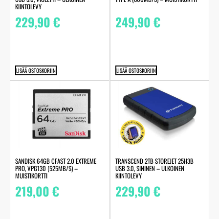
KIINTOLEVY
229,90
€
249,90
€
LISÄÄ OSTOSKORIIN
LISÄÄ OSTOSKORIIN
SANDISK 64GB CFAST 2.0 EXTREME
TRANSCEND 2TB STOREJET 25H3B
PRO, VPG130 (525MB/S) –
USB 3.0, SININEN – ULKOINEN
MUISTIKORTTI
KIINTOLEVY
219,00
€
229,90
€