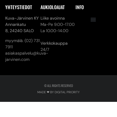
myymälä. (02) 731
Verkkokauppa
7911
24/7
asiakaspalvelu@kuva-
jarvinen.com
© ALL RIGHTS RESERVED
MADE ❤ BY DIGITAL PRIORITY