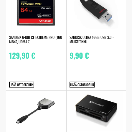
SANDISK 64GB CF EXTREME PRO (160
SANDISK ULTRA 16GB USB 3.0 -
MB/S, UDMA 7)
MUISTITIKKU
129,90
€
9,90
€
LISÄÄ OSTOSKORIIN
LISÄÄ OSTOSKORIIN