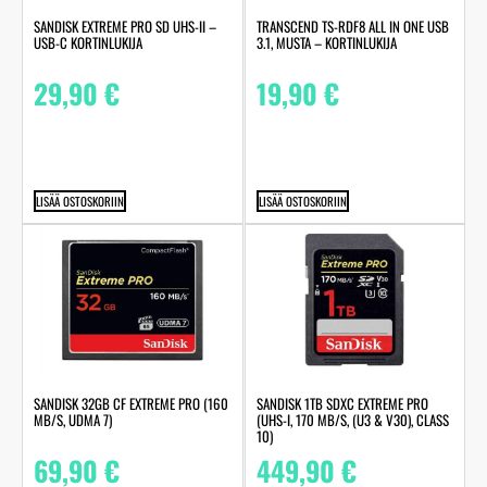
SANDISK EXTREME PRO SD UHS-II –
TRANSCEND TS-RDF8 ALL IN ONE USB
USB-C KORTINLUKIJA
3.1, MUSTA – KORTINLUKIJA
29,90
€
19,90
€
LISÄÄ OSTOSKORIIN
LISÄÄ OSTOSKORIIN
SANDISK 32GB CF EXTREME PRO (160
SANDISK 1TB SDXC EXTREME PRO
MB/S, UDMA 7)
(UHS-I, 170 MB/S, (U3 & V30), CLASS
10)
69,90
€
449,90
€