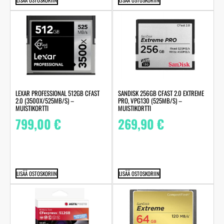
LISÄÄ OSTOSKORIIN
LISÄÄ OSTOSKORIIN
LEXAR PROFESSIONAL 512GB CFAST
SANDISK 256GB CFAST 2.0 EXTREME
2.0 (3500X/525MB/S) –
PRO, VPG130 (525MB/S) –
MUISTIKORTTI
MUISTIKORTTI
799,00
€
269,90
€
LISÄÄ OSTOSKORIIN
LISÄÄ OSTOSKORIIN