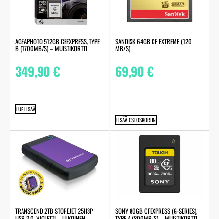
AGFAPHOTO 512GB CFEXPRESS, TYPE
SANDISK 64GB CF EXTREME (120
B (1700MB/S) – MUISTIKORTTI
MB/S)
349,90
€
69,90
€
LUE LISÄÄ
LISÄÄ OSTOSKORIIN
TRANSCEND 2TB STOREJET 25H3P
SONY 80GB CFEXPRESS (G-SERIES),
USB 3.0, VIOLETTI – ULKOINEN
TYPE A (800MB/S) – MUISTIKORTTI