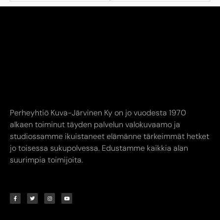
Perheyhtiö Kuva-Järvinen Ky on jo vuodesta 1970
alkaen toiminut täyden palvelun valokuvaamo ja
studiossamme ikuistaneet elämänne tärkeimmät hetket
jo toisessa sukupolvessa. Edustamme kaikkia alan
suurimpia toimijoita.
YHTEYSTIEDOT
AUKIOLOAJAT
INFO
Kuva-Järvinen KY
Liike avoinna
Annankatu
Ma-Pe 9.00-17.00
8,
24240 SALO
La 10.00-14.00