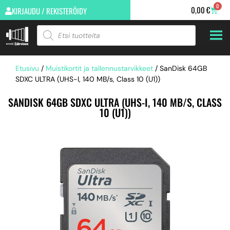
0
0,00
€
KIRJAUDU / REKISTERÖIDY
Etusivu
/
Muistikortit ja tallennustarvikkeet
/ SanDisk 64GB
SDXC ULTRA (UHS-I, 140 MB/s, Class 10 (U1))
SANDISK 64GB SDXC ULTRA (UHS-I, 140 MB/S, CLASS
10 (U1))