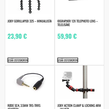
JOBY GORILLAPOD 325 – MINIJALUSTA
IOGRAPHER 12X TELEPHOTO LENS –
TELELISÄKE
23,90
€
59,90
€
LISÄÄ OSTOSKORIIN
LISÄÄ OSTOSKORIIN
RØDE SC4, 3.5MM TRS-TRRS
JOBY ACTION CLAMP & LOCKING ARM
ADAPTERI
– JALUSTA