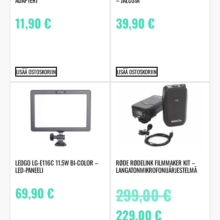
11,90
€
39,90
€
LISÄÄ OSTOSKORIIN
LISÄÄ OSTOSKORIIN
LEDGO LG-E116C 11.5W BI-COLOR –
RØDE RØDELINK FILMMAKER KIT –
LED-PANEELI
LANGATONMIKROFONIJÄRJESTELMÄ
69,90
€
299,00
€
229,00
€