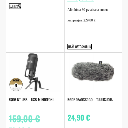
LUE LISÄÄ
Alin hinta 30 pv aikana ennen
kampanjaa:
229,00
€
LISÄÄ OSTOSKORIIN
RØDE NT-USB – USB-MIKROFONI
RØDE DEADCAT GO – TUULISUOJA
159,00
€
24,90
€