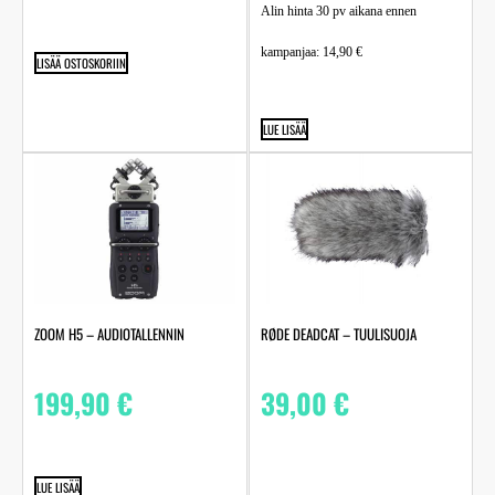
Alin hinta 30 pv aikana ennen
kampanjaa:
14,90
€
LISÄÄ OSTOSKORIIN
LUE LISÄÄ
ZOOM H5 – AUDIOTALLENNIN
RØDE DEADCAT – TUULISUOJA
199,90
€
39,00
€
LUE LISÄÄ