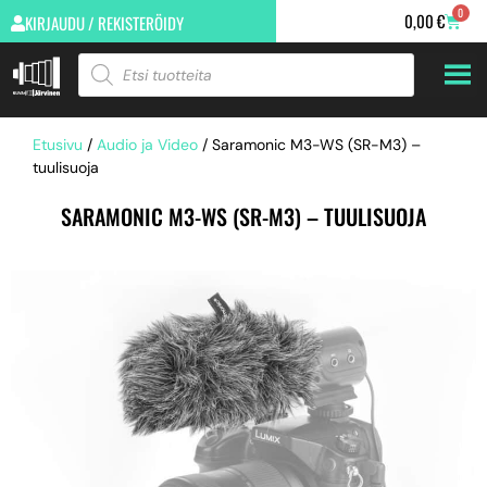
0
0,00
€
KIRJAUDU / REKISTERÖIDY
Etusivu
/
Audio ja Video
/ Saramonic M3-WS (SR-M3) –
tuulisuoja
SARAMONIC M3-WS (SR-M3) – TUULISUOJA