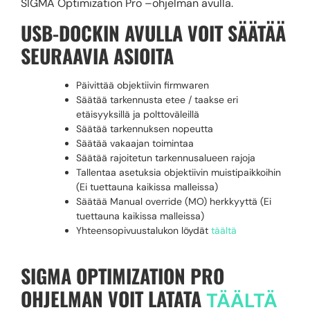
SIGMA Optimization Pro –ohjelman avulla.
USB-DOCKIN AVULLA VOIT SÄÄTÄÄ
SEURAAVIA ASIOITA
Päivittää objektiivin firmwaren
Säätää tarkennusta etee / taakse eri
etäisyyksillä ja polttoväleillä
Säätää tarkennuksen nopeutta
Säätää vakaajan toimintaa
Säätää rajoitetun tarkennusalueen rajoja
Tallentaa asetuksia objektiivin muistipaikkoihin
(Ei tuettauna kaikissa malleissa)
Säätää Manual override (MO) herkkyyttä (Ei
tuettauna kaikissa malleissa)
Yhteensopivuustalukon löydät
täältä
SIGMA OPTIMIZATION PRO
OHJELMAN VOIT LATATA
TÄÄLTÄ