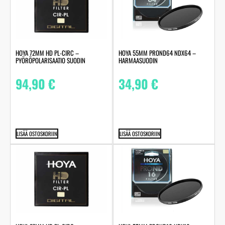
HOYA 72MM HD PL-CIRC –
HOYA 55MM PROND64 NDX64 –
PYÖRÖPOLARISAATIO SUODIN
HARMAASUODIN
94,90
€
34,90
€
LISÄÄ OSTOSKORIIN
LISÄÄ OSTOSKORIIN