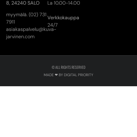
8,
24240 SALO
La 10.00-14.00
myymälä. (02) 731
Verkkokauppa
7911
24/7
asiakaspalvelu@kuva-
jarvinen.com
© ALL RIGHTS RESERVED
MADE ❤ BY DIGITAL PRIORITY