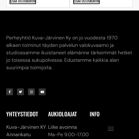
LISÄÄ OSTOSKORIIN
LISÄÄ OSTOSKORIIN
Perheyhtiö Kuva-Järvinen Ky on jo vuodesta 1970
alkaen toiminut täyden palvelun valokuvaamo ja
studiossamme ikuistaneet elämänne tärkeimmät hetket
jo toisessa sukupolvessa. Edustamme kaikkia alan
suurimpia toimijoita.
YHTEYSTIEDOT
AUKIOLOAJAT
INFO
Kuva-Järvinen KY
Liike avoinna
Annankatu
Ma-Pe 9.00-17.00