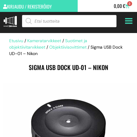
0
0,00
€
KIRJAUDU / REKISTERÖIDY
Etusivu
/
Kameratarvikkeet
/
Suotimet ja
objektiivitarvikkeet
/
Objektiivisovittimet
/ Sigma USB Dock
UD-01 – Nikon
SIGMA USB DOCK UD-01 – NIKON