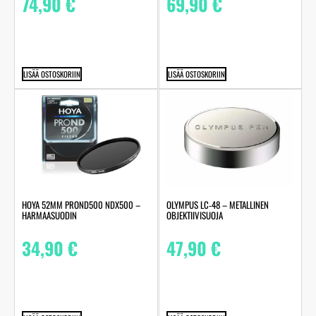
74,90
€
69,90
€
LISÄÄ OSTOSKORIIN
LISÄÄ OSTOSKORIIN
HOYA 52MM PROND500 NDX500 –
OLYMPUS LC‑48 – METALLINEN
HARMAASUODIN
OBJEKTIIVISUOJA
34,90
€
47,90
€