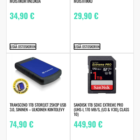
MUISTIKORTINLUKIJA
MUISTITIKKU
34,90
€
29,90
€
LISÄÄ OSTOSKORIIN
LISÄÄ OSTOSKORIIN
TRANSCEND 1TB STOREJET 25H3P USB
SANDISK 1TB SDXC EXTREME PRO
3.0, SININEN – ULKOINEN KIINTOLEVY
(UHS-I, 170 MB/S, (U3 & V30), CLASS
10)
74,90
€
449,90
€