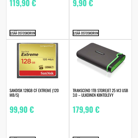
119,90
€
9,90
€
LISÄÄ OSTOSKORIIN
LISÄÄ OSTOSKORIIN
SANDISK 128GB CF EXTREME (120
TRANSCEND 1TB STOREJET 25 M3 USB
MB/S)
3.0 – ULKOINEN KIINTOLEVY
99,90
€
179,90
€