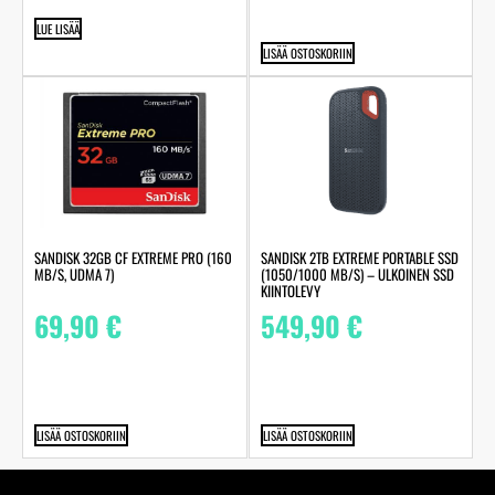
LUE LISÄÄ
LISÄÄ OSTOSKORIIN
SANDISK 32GB CF EXTREME PRO (160
SANDISK 2TB EXTREME PORTABLE SSD
MB/S, UDMA 7)
(1050/1000 MB/S) – ULKOINEN SSD
KIINTOLEVY
69,90
€
549,90
€
LISÄÄ OSTOSKORIIN
LISÄÄ OSTOSKORIIN