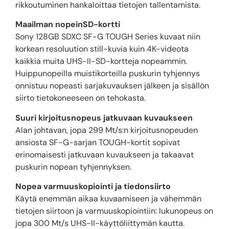
rikkoutuminen hankaloittaa tietojen tallentamista.
Maailman nopeinSD-kortti
Sony 128GB SDXC SF-G TOUGH Series kuvaat niin
korkean resoluution still-kuvia kuin 4K-videota
kaikkia muita UHS-II-SD-kortteja nopeammin.
Huippunopeilla muistikorteilla puskurin tyhjennys
onnistuu nopeasti sarjakuvauksen jälkeen ja sisällön
siirto tietokoneeseen on tehokasta.
Suuri kirjoitusnopeus jatkuvaan kuvaukseen
Alan johtavan, jopa 299 Mt/s:n kirjoitusnopeuden
ansiosta SF-G-sarjan TOUGH-kortit sopivat
erinomaisesti jatkuvaan kuvaukseen ja takaavat
puskurin nopean tyhjennyksen.
Nopea varmuuskopiointi ja tiedonsiirto
Käytä enemmän aikaa kuvaamiseen ja vähemmän
tietojen siirtoon ja varmuuskopiointiin: lukunopeus on
jopa 300 Mt/s UHS-II-käyttöliittymän kautta.