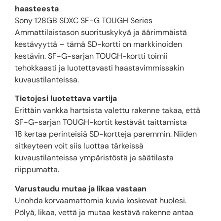
haasteesta
Sony 128GB SDXC SF-G TOUGH Series
Ammattilaistason suorituskykyä ja äärimmäistä
kestävyyttä – tämä SD-kortti on markkinoiden
kestävin. SF-G-sarjan TOUGH-kortti toimii
tehokkaasti ja luotettavasti haastavimmissakin
kuvaustilanteissa.
Tietojesi luotettava vartija
Erittäin vankka hartsista valettu rakenne takaa, että
SF-G-sarjan TOUGH-kortit kestävät taittamista
18 kertaa perinteisiä SD-kortteja paremmin. Niiden
sitkeyteen voit siis luottaa tärkeissä
kuvaustilanteissa ympäristöstä ja säätilasta
riippumatta.
Varustaudu mutaa ja likaa vastaan
Unohda korvaamattomia kuvia koskevat huolesi.
Pölyä, likaa, vettä ja mutaa kestävä rakenne antaa