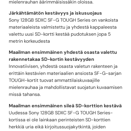
mielenrauhan äärimmäisissäkin oloissa.
Järkähtämätön kestävyys ja iskusuojaus
Sony 128GB SDXC SF-G TOUGH Series on vankoista
materiaaleista valmistettu ja yhdestä kappaleesta
valettu uusi SD-kortti kestää pudotuksen jopa 5
metrin korkeudesta
Maailman ensimmäinen yhdestä osasta valettu
rakennetakaa SD-kortin kestävyyden
Innovatiivisen, yhdestä osasta valetun rakenteen ja
erittäin kestävien materiaalien ansiosta SF-G-sarjan
TOUGH-kortit tuovat ammattilaiskuvaajille
mielenrauhaa ja mahdollistavat suojatun kuvaamisen
missä tahansa.
Maailman ensimmäinen sileä SD-korttion kestävä
Uudessa Sony 128GB SDXC SF-G TOUGH Series-
kortissa ei ole lainkaan perinteisten SD-korttien
herkkiä uria eikä kirjoitussuojakytkintä, joiden