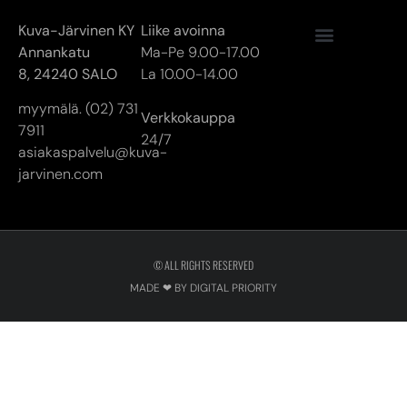
Kuva-Järvinen KY
Liike avoinna
Annankatu
Ma-Pe 9.00-17.00
8,
24240 SALO
La 10.00-14.00
myymälä. (02) 731
Verkkokauppa
7911
24/7
asiakaspalvelu@kuva-
jarvinen.com
© ALL RIGHTS RESERVED
MADE ❤ BY DIGITAL PRIORITY