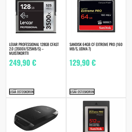
LEXAR PROFESSIONAL 128GB CFAST
SANDISK 64GB CF EXTREME PRO (160
2.0 (3500X/525MB/S) –
MB/S, UDMA 7)
MUISTIKORTTI
249,90
€
129,90
€
LISÄÄ OSTOSKORIIN
LISÄÄ OSTOSKORIIN