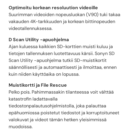
Optimoitu korkean resoluution videoille
Suurimman videoiden nopeusluokan (V90) tuki takaa
vakauden 4K-tarkkuuden ja korkean bittinopeuden
videotallennuksessa.
D Scan Utility -apuohjelma
Ajan kuluessa kaikkien SD-korttien muisti kuluu ja
tietojen tallennuksen luotettavuus kärsii. Sonyn SD
Scan Utility -apuohjelma tutkii SD-muistikortit
säännöllisesti ja automaattisesti ja ilmoittaa, ennen
kuin niiden käyttöaika on lopussa.
Muistikortti ja File Rescue
Pelko pois. Pahimmassakin tilanteessa voit välttää
katastrofin ladattavalla
tiedostonpalautusohjelmistolla, joka palauttaa
epähuomiossa poistetut tiedostot ja korruptoituneet
valokuvat ja videot tämän hetken yleisimmissä
muodoissa.