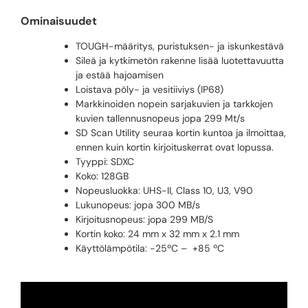
Ominaisuudet
TOUGH-määritys, puristuksen- ja iskunkestävä
Sileä ja kytkimetön rakenne lisää luotettavuutta
ja estää hajoamisen
Loistava pöly- ja vesitiiviys (IP68)
Markkinoiden nopein sarjakuvien ja tarkkojen
kuvien tallennusnopeus jopa 299 Mt/s
SD Scan Utility seuraa kortin kuntoa ja ilmoittaa,
ennen kuin kortin kirjoituskerrat ovat lopussa.
Tyyppi: SDXC
Koko: 128GB
Nopeusluokka: UHS-II, Class 10, U3, V90
Lukunopeus: jopa 300 MB/s
Kirjoitusnopeus: jopa 299 MB/S
Kortin koko: 24 mm x 32 mm x 2.1 mm
Käyttölämpötila: -25ºC – +85 ºC