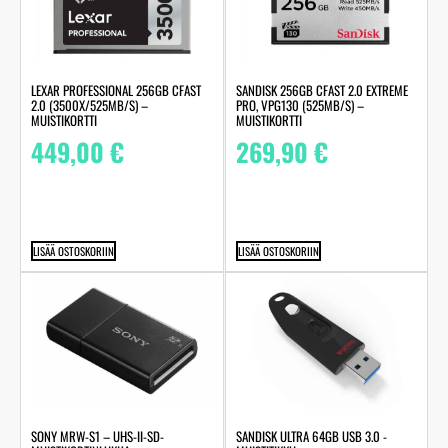
LEXAR PROFESSIONAL 256GB CFAST
SANDISK 256GB CFAST 2.0 EXTREME
2.0 (3500X/525MB/S) –
PRO, VPG130 (525MB/S) –
MUISTIKORTTI
MUISTIKORTTI
449,00
€
269,90
€
LISÄÄ OSTOSKORIIN
LISÄÄ OSTOSKORIIN
SONY MRW-S1 – UHS-II-SD-
SANDISK ULTRA 64GB USB 3.0 -