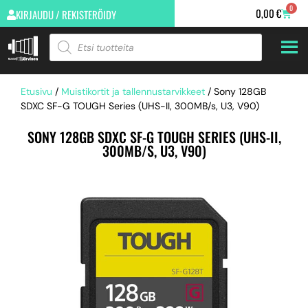
0
0,00
€
KIRJAUDU / REKISTERÖIDY
Etusivu
/
Muistikortit ja tallennustarvikkeet
/ Sony 128GB
SDXC SF-G TOUGH Series (UHS-II, 300MB/s, U3, V90)
SONY 128GB SDXC SF-G TOUGH SERIES (UHS-II,
300MB/S, U3, V90)