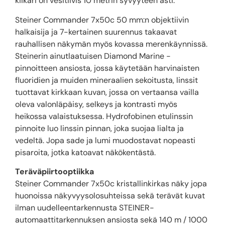
kiikari on vesitiivis 10 metrin syvyyteen asti.
Steiner Commander 7x50c 50 mm:n objektiivin
halkaisija ja 7-kertainen suurennus takaavat
rauhallisen näkymän myös kovassa merenkäynnissä.
Steinerin ainutlaatuisen Diamond Marine -
pinnoitteen ansiosta, jossa käytetään harvinaisten
fluoridien ja muiden mineraalien sekoitusta, linssit
tuottavat kirkkaan kuvan, jossa on vertaansa vailla
oleva valonläpäisy, selkeys ja kontrasti myös
heikossa valaistuksessa. Hydrofobinen etulinssin
pinnoite luo linssin pinnan, joka suojaa lialta ja
vedeltä. Jopa sade ja lumi muodostavat nopeasti
pisaroita, jotka katoavat näkökentästä.
Teräväpiirtooptiikka
Steiner Commander 7x50c kristallinkirkas näky jopa
huonoissa näkyvyysolosuhteissa sekä terävät kuvat
ilman uudelleentarkennusta STEINER-
automaattitarkennuksen ansiosta sekä 140 m / 1000