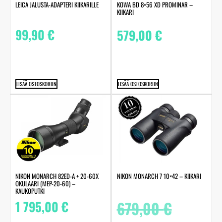
LEICA JALUSTA-ADAPTERI KIIKARILLE
KOWA BD 8×56 XD PROMINAR –
KIIKARI
99,90
€
579,00
€
LISÄÄ OSTOSKORIIN
LISÄÄ OSTOSKORIIN
NIKON MONARCH 82ED-A + 20-60X
NIKON MONARCH 7 10×42 – KIIKARI
OKULAARI (MEP-20-60) –
KAUKOPUTKI
1 795,00
€
679,00
€