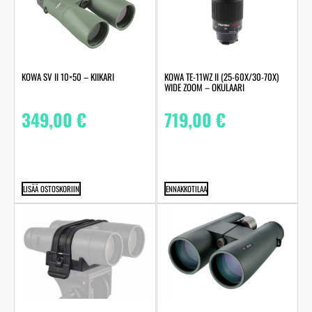
KOWA SV II 10×50 – KIIKARI
KOWA TE-11WZ II (25-60X/30-70X)
WIDE ZOOM – OKULAARI
349,00
€
719,00
€
LISÄÄ OSTOSKORIIN
ENNAKKOTILAA