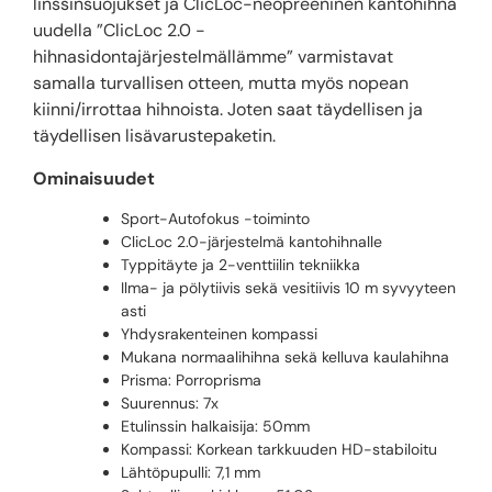
linssinsuojukset ja ClicLoc-neopreeninen kantohihna
uudella ”ClicLoc 2.0 -
hihnasidontajärjestelmällämme” varmistavat
samalla turvallisen otteen, mutta myös nopean
kiinni/irrottaa hihnoista. Joten saat täydellisen ja
täydellisen lisävarustepaketin.
Ominaisuudet
Sport-Autofokus -toiminto
ClicLoc 2.0-järjestelmä kantohihnalle
Typpitäyte ja 2-venttiilin tekniikka
Ilma- ja pölytiivis sekä vesitiivis 10 m syvyyteen
asti
Yhdysrakenteinen kompassi
Mukana normaalihihna sekä kelluva kaulahihna
Prisma: Porroprisma
Suurennus: 7x
Etulinssin halkaisija: 50mm
Kompassi: Korkean tarkkuuden HD-stabiloitu
Lähtöpupulli: 7,1 mm