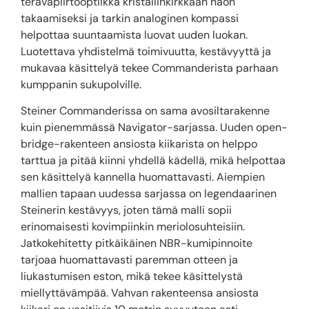
teräväpiirtooptiikka kristallinkirkkaan näön
takaamiseksi ja tarkin analoginen kompassi
helpottaa suuntaamista luovat uuden luokan.
Luotettava yhdistelmä toimivuutta, kestävyyttä ja
mukavaa käsittelyä tekee Commanderista parhaan
kumppanin sukupolville.
Steiner Commanderissa on sama avosiltarakenne
kuin pienemmässä Navigator-sarjassa. Uuden open-
bridge-rakenteen ansiosta kiikarista on helppo
tarttua ja pitää kiinni yhdellä kädellä, mikä helpottaa
sen käsittelyä kannella huomattavasti. Aiempien
mallien tapaan uudessa sarjassa on legendaarinen
Steinerin kestävyys, joten tämä malli sopii
erinomaisesti kovimpiinkin meriolosuhteisiin.
Jatkokehitetty pitkäikäinen NBR-kumipinnoite
tarjoaa huomattavasti paremman otteen ja
liukastumisen eston, mikä tekee käsittelystä
miellyttävämpää. Vahvan rakenteensa ansiosta