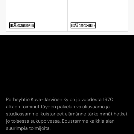
LISÄÄ OSTOSKORIIN
LISÄÄ OSTOSKORIIN
Perheyhtiö Kuva-Järvinen Ky on jo vuodesta 1970
alkaen toiminut täyden palvelun valokuvaamo ja
studiossamme ikuistaneet elämänne tärkeimmät hetket
jo toisessa sukupolvessa. Edustamme kaikkia alan
suurimpia toimijoita.