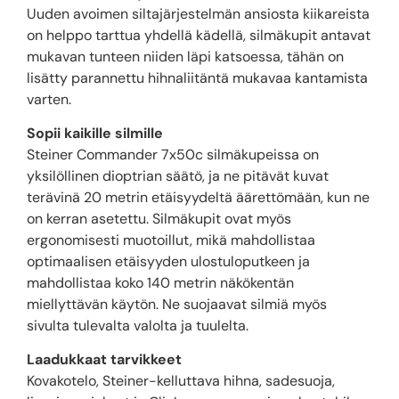
Uuden avoimen siltajärjestelmän ansiosta kiikareista
on helppo tarttua yhdellä kädellä, silmäkupit antavat
mukavan tunteen niiden läpi katsoessa, tähän on
lisätty parannettu hihnaliitäntä mukavaa kantamista
varten.
Sopii kaikille silmille
Steiner Commander 7x50c silmäkupeissa on
yksilöllinen dioptrian säätö, ja ne pitävät kuvat
terävinä 20 metrin etäisyydeltä äärettömään, kun ne
on kerran asetettu. Silmäkupit ovat myös
ergonomisesti muotoillut, mikä mahdollistaa
optimaalisen etäisyyden ulostuloputkeen ja
mahdollistaa koko 140 metrin näkökentän
miellyttävän käytön. Ne suojaavat silmiä myös
sivulta tulevalta valolta ja tuulelta.
Laadukkaat tarvikkeet
Kovakotelo, Steiner-kelluttava hihna, sadesuoja,