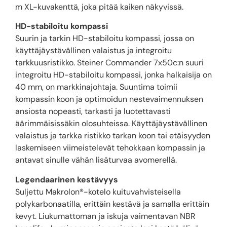
m XL-kuvakenttä, joka pitää kaiken näkyvissä.
HD-stabiloitu kompassi
Suurin ja tarkin HD-stabiloitu kompassi, jossa on
käyttäjäystävällinen valaistus ja integroitu
tarkkuusristikko. Steiner Commander 7x50c:n suuri
integroitu HD-stabiloitu kompassi, jonka halkaisija on
40 mm, on markkinajohtaja. Suuntima toimii
kompassin koon ja optimoidun nestevaimennuksen
ansiosta nopeasti, tarkasti ja luotettavasti
äärimmäisissäkin olosuhteissa. Käyttäjäystävällinen
valaistus ja tarkka ristikko tarkan koon tai etäisyyden
laskemiseen viimeistelevät tehokkaan kompassin ja
antavat sinulle vähän lisäturvaa avomerellä.
Legendaarinen kestävyys
Suljettu Makrolon®-kotelo kuituvahvisteisella
polykarbonaatilla, erittäin kestävä ja samalla erittäin
kevyt. Liukumattoman ja iskuja vaimentavan NBR