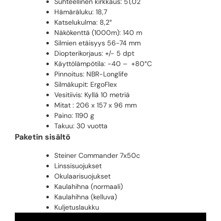
Suhteellinen kirkkaus: 51,02
Hämäräluku: 18,7
Katselukulma: 8,2°
Näkökenttä (1000m): 140 m
Silmien etäisyys 56-74 mm
Diopterikorjaus: +/- 5 dpt
Käyttölämpötila: -40 – +80°C
Pinnoitus: NBR-Longlife
Silmäkupit: ErgoFlex
Vesitiivis: Kyllä 10 metriä
Mitat : 206 x 157 x 96 mm
Paino: 1190 g
Takuu: 30 vuotta
Paketin sisältö
Steiner Commander 7x50c
Linssisuojukset
Okulaarisuojukset
Kaulahihna (normaali)
Kaulahihna (kelluva)
Kuljetuslaukku