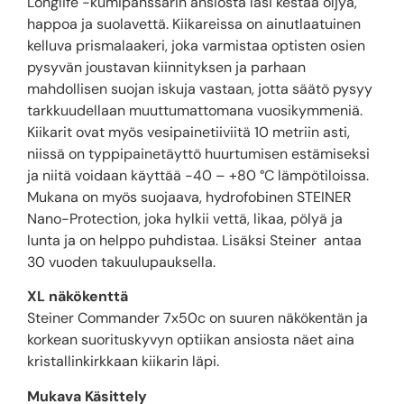
Longlife -kumipanssarin ansiosta lasi kestää öljyä,
happoa ja suolavettä. Kiikareissa on ainutlaatuinen
kelluva prismalaakeri, joka varmistaa optisten osien
pysyvän joustavan kiinnityksen ja parhaan
mahdollisen suojan iskuja vastaan, jotta säätö pysyy
tarkkuudellaan muuttumattomana vuosikymmeniä.
Kiikarit ovat myös vesipainetiiviitä 10 metriin asti,
niissä on typpipainetäyttö huurtumisen estämiseksi
ja niitä voidaan käyttää -40 – +80 °C lämpötiloissa.
Mukana on myös suojaava, hydrofobinen STEINER
Nano-Protection, joka hylkii vettä, likaa, pölyä ja
lunta ja on helppo puhdistaa. Lisäksi Steiner antaa
30 vuoden takuulupauksella.
XL näkökenttä
Steiner Commander 7x50c on suuren näkökentän ja
korkean suorituskyvyn optiikan ansiosta näet aina
kristallinkirkkaan kiikarin läpi.
Mukava Käsittely