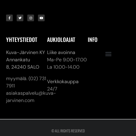
YHTEYSTIEDOT
AUKIOLOAJAT
INFO
Kuva-Järvinen KY
Liike avoinna
Annankatu
Ma-Pe 9.00-17.00
8,
24240 SALO
La 10.00-14.00
myymälä. (02) 731
Verkkokauppa
7911
24/7
asiakaspalvelu@kuva-
jarvinen.com
© ALL RIGHTS RESERVED
MADE ❤ BY DIGITAL PRIORITY