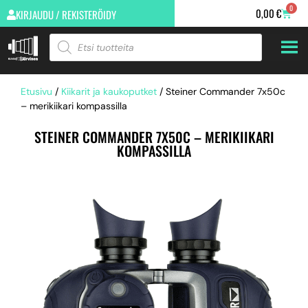
0
0,00
€
KIRJAUDU / REKISTERÖIDY
Etusivu
/
Kiikarit ja kaukoputket
/ Steiner Commander 7x50c
– merikiikari kompassilla
STEINER COMMANDER 7X50C – MERIKIIKARI
KOMPASSILLA