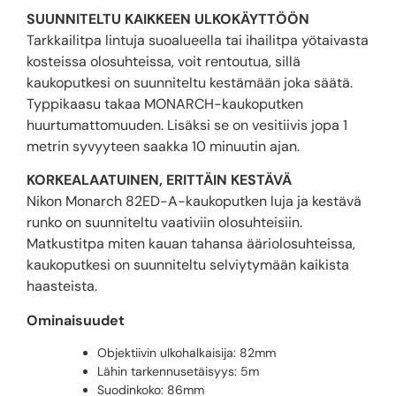
SUUNNITELTU KAIKKEEN ULKOKÄYTTÖÖN
Tarkkailitpa lintuja suoalueella tai ihailitpa yötaivasta
kosteissa olosuhteissa, voit rentoutua, sillä
kaukoputkesi on suunniteltu kestämään joka säätä.
Typpikaasu takaa MONARCH-kaukoputken
huurtumattomuuden. Lisäksi se on vesitiivis jopa 1
metrin syvyyteen saakka 10 minuutin ajan.
KORKEALAATUINEN, ERITTÄIN KESTÄVÄ
Nikon Monarch 82ED-A-kaukoputken luja ja kestävä
runko on suunniteltu vaativiin olosuhteisiin.
Matkustitpa miten kauan tahansa ääriolosuhteissa,
kaukoputkesi on suunniteltu selviytymään kaikista
haasteista.
Ominaisuudet
Objektiivin ulkohalkaisija: 82mm
Lähin tarkennusetäisyys: 5m
Suodinkoko: 86mm