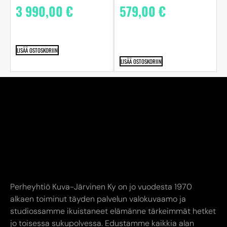
3 990,00
€
579,00
€
LISÄÄ OSTOSKORIIN
LISÄÄ OSTOSKORIIN
Perheyhtiö Kuva-Järvinen Ky on jo vuodesta 1970
alkaen toiminut täyden palvelun valokuvaamo ja
studiossamme ikuistaneet elämänne tärkeimmät hetket
jo toisessa sukupolvessa. Edustamme kaikkia alan