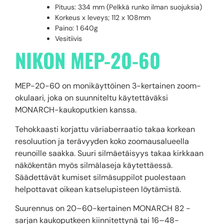
Pituus: 334 mm (Pelkkä runko ilman suojuksia)
Korkeus x leveys; 112 x 108mm
Paino: 1 640g
Vesitiivis
NIKON MEP-20-60
MEP-20-60 on monikäyttöinen 3-kertainen zoom-
okulaari, joka on suunniteltu käytettäväksi
MONARCH-kaukoputkien kanssa.
Tehokkaasti korjattu väriaberraatio takaa korkean
resoluution ja terävyyden koko zoomausalueella
reunoille saakka. Suuri silmäetäisyys takaa kirkkaan
näkökentän myös silmälaseja käytettäessä.
Säädettävät kumiset silmäsuppilot puolestaan
helpottavat oikean katselupisteen löytämistä.
Suurennus on 20–60-kertainen MONARCH 82 -
sarjan kaukoputkeen kiinnitettynä tai 16–48-