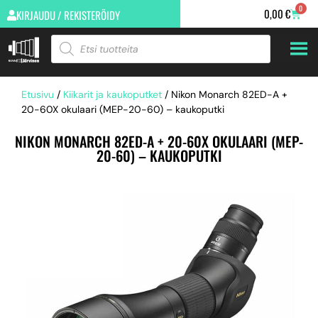
0
0,00
€
KIRJAUDU / REKISTERÖIDY
Etusivu
/
Kiikarit ja kaukoputket
/ Nikon Monarch 82ED-A +
20-60X okulaari (MEP-20-60) – kaukoputki
NIKON MONARCH 82ED-A + 20-60X OKULAARI (MEP-
20-60) – KAUKOPUTKI