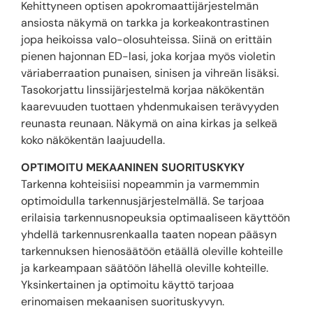
Kehittyneen optisen apokromaattijärjestelmän
ansiosta näkymä on tarkka ja korkeakontrastinen
jopa heikoissa valo-olosuhteissa. Siinä on erittäin
pienen hajonnan ED-lasi, joka korjaa myös violetin
väriaberraation punaisen, sinisen ja vihreän lisäksi.
Tasokorjattu linssijärjestelmä korjaa näkökentän
kaarevuuden tuottaen yhdenmukaisen terävyyden
reunasta reunaan. Näkymä on aina kirkas ja selkeä
koko näkökentän laajuudella.
OPTIMOITU MEKAANINEN SUORITUSKYKY
Tarkenna kohteisiisi nopeammin ja varmemmin
optimoidulla tarkennusjärjestelmällä. Se tarjoaa
erilaisia tarkennusnopeuksia optimaaliseen käyttöön
yhdellä tarkennusrenkaalla taaten nopean pääsyn
tarkennuksen hienosäätöön etäällä oleville kohteille
ja karkeampaan säätöön lähellä oleville kohteille.
Yksinkertainen ja optimoitu käyttö tarjoaa
erinomaisen mekaanisen suorituskyvyn.