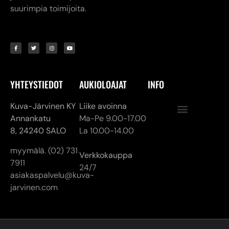
suurimpia toimijoita.
YHTEYSTIEDOT
AUKIOLOAJAT
INFO
Kuva-Järvinen KY
Liike avoinna
Annankatu
Ma-Pe 9.00-17.00
8,
24240 SALO
La 10.00-14.00
myymälä. (02) 731
Verkkokauppa
7911
24/7
asiakaspalvelu@kuva-
jarvinen.com