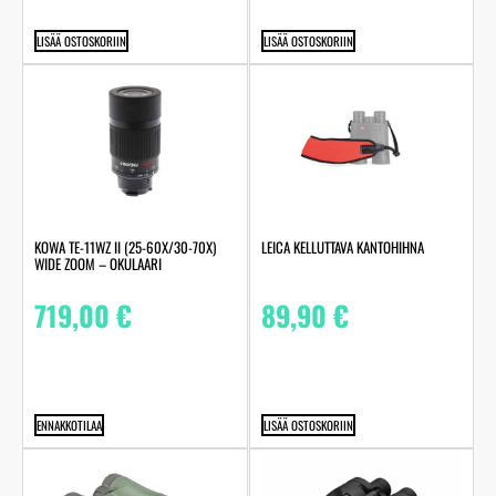
LISÄÄ OSTOSKORIIN
LISÄÄ OSTOSKORIIN
KOWA TE-11WZ II (25-60X/30-70X)
LEICA KELLUTTAVA KANTOHIHNA
WIDE ZOOM – OKULAARI
719,00
€
89,90
€
ENNAKKOTILAA
LISÄÄ OSTOSKORIIN