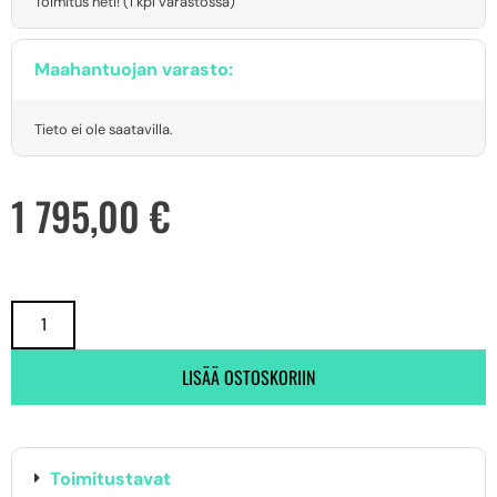
Toimitus heti! (1 kpl varastossa)
Maahantuojan varasto:
Tieto ei ole saatavilla.
1 795,00
€
LISÄÄ OSTOSKORIIN
Toimitustavat