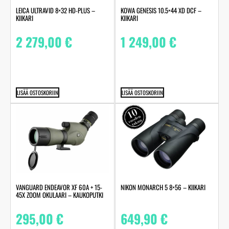
LEICA ULTRAVID 8×32 HD-PLUS –
KOWA GENESIS 10.5×44 XD DCF –
KIIKARI
KIIKARI
2 279,00
€
1 249,00
€
LISÄÄ OSTOSKORIIN
LISÄÄ OSTOSKORIIN
VANGUARD ENDEAVOR XF 60A + 15-
NIKON MONARCH 5 8×56 – KIIKARI
45X ZOOM OKULAARI – KAUKOPUTKI
295,00
€
649,90
€