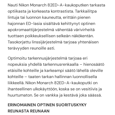
Nauti Nikon Monarch 82ED-A-kaukoputken tarkasta
optiikasta ja korkeasta kontrastista. Tarkkailitpa
lintuja tai luonnon kauneutta, erittäin pienen
hajonnan ED-lasia sisältävä kehittynyt optinen
apokromaattijärjestelmä vähentää värivirheitä
tuottaen poikkeuksellisen selkeän näkökentän.
Tasokorjattu linssijärjestelmä tarjoaa yhtenäisen
terävyyden reunoille asti.
Optimoitu tarkennusjärjestelmä tarjoaa eri
nopeuksia yhdellä tarkennusrenkaalla – hienosäätö
etäisille kohteille ja karkeampi säätö lähellä oleville
kohteille – taaten tarkan hallinnan luonnollisella
liikkeellä. Nikon Monarch 82ED-A-kaukoputki on
ihanteellinen ulkokäyttöön, koska se on vesitiivis ja
huurtumaton. Se on vankka ja kestävä joka säässä.
ERINOMAINEN OPTINEN SUORITUSKYKY
REUNASTA REUNAAN