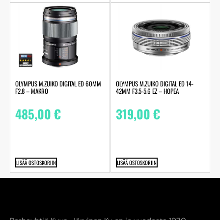
OLYMPUS M.ZUIKO DIGITAL ED 60MM
OLYMPUS M.ZUIKO DIGITAL ED 14-
F2.8 – MAKRO
42MM F3.5-5.6 EZ – HOPEA
485,00
€
319,00
€
LISÄÄ OSTOSKORIIN
LISÄÄ OSTOSKORIIN