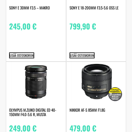
SONY E 30MM F3.5 – MAKRO
SONY E 18-200MM F3.5-5.6 OSS LE
245,00
€
799,90
€
LISÄÄ OSTOSKORIIN
LISÄÄ OSTOSKORIIN
OLYMPUS M.ZUIKO DIGITAL ED 40-
NIKKOR AF-S 85MM F1.8G
150MM F4.0-5.6 R, MUSTA
249,00
€
479,00
€