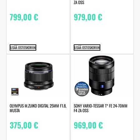
ZA OSS
799,00
€
979,00
€
LISÄÄ OSTOSKORIIN
LISÄÄ OSTOSKORIIN
OLYMPUS M.ZUIKO DIGITAL 25MM F1.8,
SONY VARIO-TESSAR T* FE 24-70MM
MUSTA
F4 ZA OSS
375,00
€
969,00
€