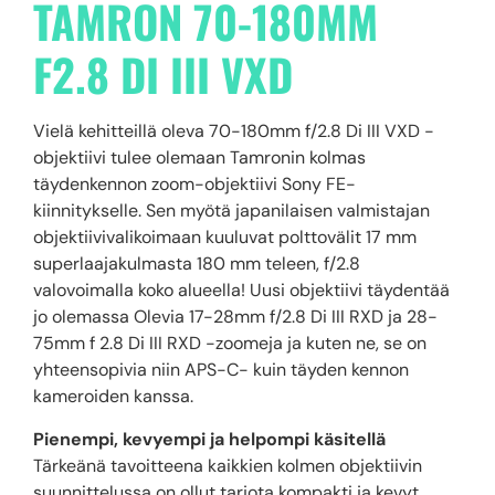
TAMRON 70-180MM
F2.8 DI III VXD
Vielä kehitteillä oleva 70-180mm f/2.8 Di III VXD -
objektiivi tulee olemaan Tamronin kolmas
täydenkennon zoom-objektiivi Sony FE-
kiinnitykselle. Sen myötä japanilaisen valmistajan
objektiivivalikoimaan kuuluvat polttovälit 17 mm
superlaajakulmasta 180 mm teleen, f/2.8
valovoimalla koko alueella! Uusi objektiivi täydentää
jo olemassa Olevia 17-28mm f/2.8 Di III RXD ja 28-
75mm f 2.8 Di III RXD -zoomeja ja kuten ne, se on
yhteensopivia niin APS-C- kuin täyden kennon
kameroiden kanssa.
Pienempi, kevyempi ja helpompi käsitellä
Tärkeänä tavoitteena kaikkien kolmen objektiivin
suunnittelussa on ollut tarjota kompakti ja kevyt