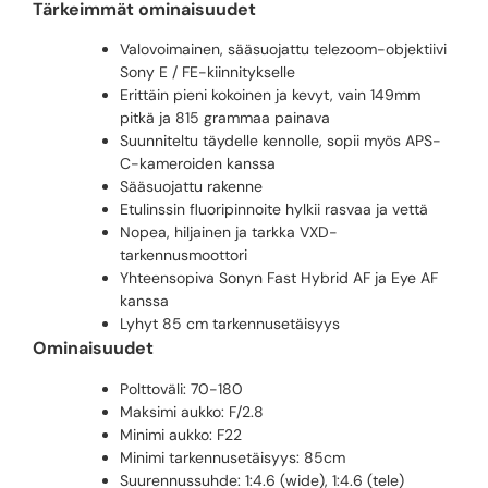
Tärkeimmät ominaisuudet
Valovoimainen, sääsuojattu telezoom-objektiivi
Sony E / FE-kiinnitykselle
Erittäin pieni kokoinen ja kevyt, vain 149mm
pitkä ja 815 grammaa painava
Suunniteltu täydelle kennolle, sopii myös APS-
C-kameroiden kanssa
Sääsuojattu rakenne
Etulinssin fluoripinnoite hylkii rasvaa ja vettä
Nopea, hiljainen ja tarkka VXD-
tarkennusmoottori
Yhteensopiva Sonyn Fast Hybrid AF ja Eye AF
kanssa
Lyhyt 85 cm tarkennusetäisyys
Ominaisuudet
Polttoväli: 70-180
Maksimi aukko: F/2.8
Minimi aukko: F22
Minimi tarkennusetäisyys: 85cm
Suurennussuhde: 1:4.6 (wide), 1:4.6 (tele)