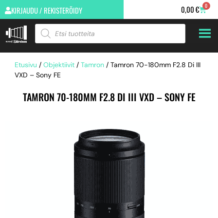
0
0,00
€
KIRJAUDU / REKISTERÖIDY
Etusivu
/
Objektiivit
/
Tamron
/ Tamron 70-180mm F2.8 Di III
VXD – Sony FE
TAMRON 70-180MM F2.8 DI III VXD – SONY FE