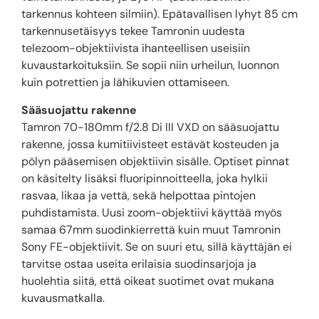
tarkennus kohteen silmiin). Epätavallisen lyhyt 85 cm
tarkennusetäisyys tekee Tamronin uudesta
telezoom-objektiivista ihanteellisen useisiin
kuvaustarkoituksiin. Se sopii niin urheilun, luonnon
kuin potrettien ja lähikuvien ottamiseen.
Sääsuojattu rakenne
Tamron 70-180mm f/2.8 Di III VXD on sääsuojattu
rakenne, jossa kumitiivisteet estävät kosteuden ja
pölyn pääsemisen objektiivin sisälle. Optiset pinnat
on käsitelty lisäksi fluoripinnoitteella, joka hylkii
rasvaa, likaa ja vettä, sekä helpottaa pintojen
puhdistamista. Uusi zoom-objektiivi käyttää myös
samaa 67mm suodinkierrettä kuin muut Tamronin
Sony FE-objektiivit. Se on suuri etu, sillä käyttäjän ei
tarvitse ostaa useita erilaisia suodinsarjoja ja
huolehtia siitä, että oikeat suotimet ovat mukana
kuvausmatkalla.