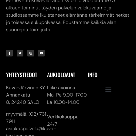
Perheyhtiö Kuva-Järvinen Ky on jo vuodesta 1970
alkaen toiminut täyden palvelun valokuvaamo ja
studiossamme ikuistaneet elämänne tärkeimmät hetket
jo toisessa sukupolvessa. Edustamme kaikkia alan
suurimpia toimijoita.
YHTEYSTIEDOT
AUKIOLOAJAT
INFO
Kuva-Järvinen KY
Liike avoinna
Annankatu
Ma-Pe 9.00-17.00
8,
24240 SALO
La 10.00-14.00
myymälä. (02) 731
Verkkokauppa
7911
24/7
asiakaspalvelu@kuva-
jarvinen.com