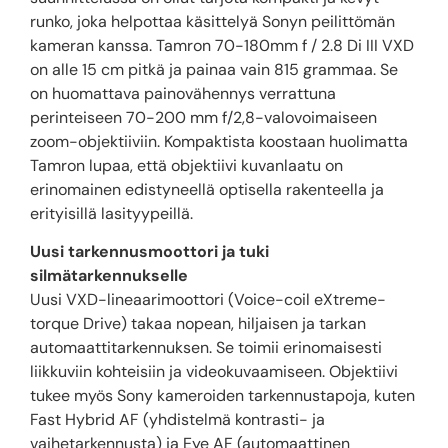
runko, joka helpottaa käsittelyä Sonyn peilittömän
kameran kanssa. Tamron 70-180mm f / 2.8 Di III VXD
on alle 15 cm pitkä ja painaa vain 815 grammaa. Se
on huomattava painovähennys verrattuna
perinteiseen 70-200 mm f/2,8-valovoimaiseen
zoom-objektiiviin. Kompaktista koostaan huolimatta
Tamron lupaa, että objektiivi kuvanlaatu on
erinomainen edistyneellä optisella rakenteella ja
erityisillä lasityypeillä.
Uusi tarkennusmoottori ja tuki
silmätarkennukselle
Uusi VXD-lineaarimoottori (Voice-coil eXtreme-
torque Drive) takaa nopean, hiljaisen ja tarkan
automaattitarkennuksen. Se toimii erinomaisesti
liikkuviin kohteisiin ja videokuvaamiseen. Objektiivi
tukee myös Sony kameroiden tarkennustapoja, kuten
Fast Hybrid AF (yhdistelmä kontrasti- ja
vaihetarkennusta) ja Eye AF (automaattinen