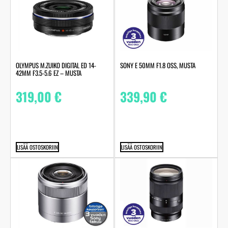
OLYMPUS M.ZUIKO DIGITAL ED 14-
SONY E 50MM F1.8 OSS, MUSTA
42MM F3.5-5.6 EZ – MUSTA
319,00
€
339,90
€
LISÄÄ OSTOSKORIIN
LISÄÄ OSTOSKORIIN