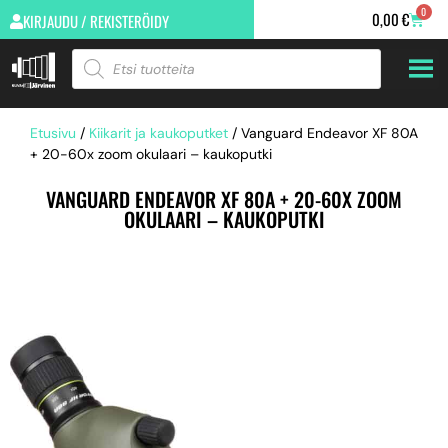
0
0,00
€
KIRJAUDU / REKISTERÖIDY
Etusivu
/
Kiikarit ja kaukoputket
/ Vanguard Endeavor XF 80A
+ 20-60x zoom okulaari – kaukoputki
VANGUARD ENDEAVOR XF 80A + 20-60X ZOOM
OKULAARI – KAUKOPUTKI