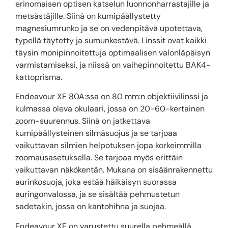
erinomaisen optisen katselun luonnonharrastajille ja
metsästäjille. Siinä on kumipäällystetty
magnesiumrunko ja se on vedenpitävä upotettava,
typellä täytetty ja sumunkestävä. Linssit ovat kaikki
täysin monipinnoitettuja optimaalisen valonläpäisyn
varmistamiseksi, ja niissä on vaihepinnoitettu BAK4-
kattoprisma.
Endeavour XF 80A:ssa on 80 mm:n objektiivilinssi ja
kulmassa oleva okulaari, jossa on 20-60-kertainen
zoom-suurennus. Siinä on jatkettava
kumipäällysteinen silmäsuojus ja se tarjoaa
vaikuttavan silmien helpotuksen jopa korkeimmilla
zoomausasetuksella. Se tarjoaa myös erittäin
vaikuttavan näkökentän. Mukana on sisäänrakennettu
aurinkosuoja, joka estää häikäisyn suorassa
auringonvalossa, ja se sisältää pehmustetun
sadetakin, jossa on kantohihna ja suojaa.
Endeavour XF on varustettu suurella pehmeällä