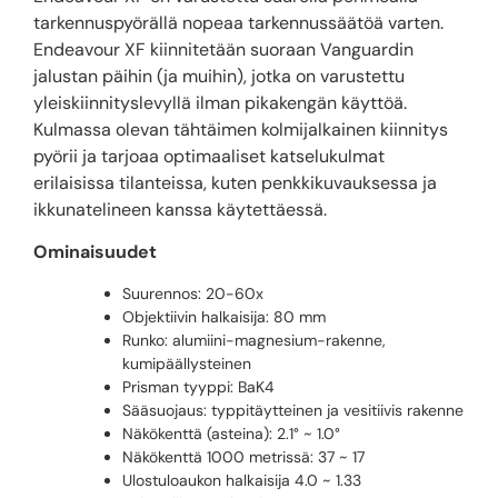
tarkennuspyörällä nopeaa tarkennussäätöä varten.
Endeavour XF kiinnitetään suoraan Vanguardin
jalustan päihin (ja muihin), jotka on varustettu
yleiskiinnityslevyllä ilman pikakengän käyttöä.
Kulmassa olevan tähtäimen kolmijalkainen kiinnitys
pyörii ja tarjoaa optimaaliset katselukulmat
erilaisissa tilanteissa, kuten penkkikuvauksessa ja
ikkunatelineen kanssa käytettäessä.
Ominaisuudet
Suurennos: 20-60x
Objektiivin halkaisija: 80 mm
Runko: alumiini-magnesium-rakenne,
kumipäällysteinen
Prisman tyyppi: BaK4
Sääsuojaus: typpitäytteinen ja vesitiivis rakenne
Näkökenttä (asteina): 2.1° ~ 1.0°
Näkökenttä 1000 metrissä: 37 ~ 17
Ulostuloaukon halkaisija 4.0 ~ 1.33