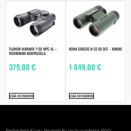
FUJINON MARINER 7×50 WPC-XL –
KOWA GENESIS 8×33 XD DCF – KIIKARI
MERIKIIKARI KOMPASSILLA
379,00
€
1 049,00
€
LISÄÄ OSTOSKORIIN
LISÄÄ OSTOSKORIIN
Perheyhtiö Kuva-Järvinen Ky on jo vuodesta 1970