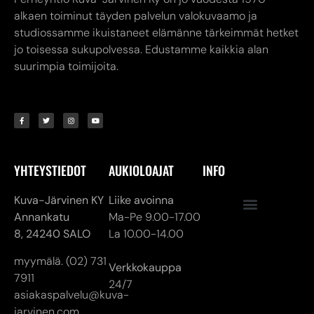
alkaen toiminut täyden palvelun valokuvaamo ja
studiossamme ikuistaneet elämänne tärkeimmät hetket
jo toisessa sukupolvessa. Edustamme kaikkia alan
suurimpia toimijoita.
YHTEYSTIEDOT
AUKIOLOAJAT
INFO
Kuva-Järvinen KY
Liike avoinna
Annankatu
Ma-Pe 9.00-17.00
8,
24240 SALO
La 10.00-14.00
myymälä. (02) 731
Verkkokauppa
7911
24/7
asiakaspalvelu@kuva-
jarvinen.com