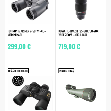
FUJINON MARINER 7×50 WP-XL –
KOWA TE-11WZ II (25-60X/30-70X)
MERIKIIKARI
WIDE ZOOM – OKULAARI
299,00
€
719,00
€
LISÄÄ OSTOSKORIIN
ENNAKKOTILAA