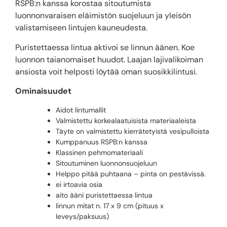
RSPB:n kanssa korostaa sitoutumista
luonnonvaraisen eläimistön suojeluun ja yleisön
valistamiseen lintujen kauneudesta.
Puristettaessa lintua aktivoi se linnun äänen. Koe
luonnon taianomaiset huudot. Laajan lajivalikoiman
ansiosta voit helposti löytää oman suosikkilintusi.
Ominaisuudet
Aidot lintumallit
Valmistettu korkealaatuisista materiaaleista
Täyte on valmistettu kierrätetyistä vesipulloista
Kumppanuus RSPB:n kanssa
Klassinen pehmomateriaali
Sitoutuminen luonnonsuojeluun
Helppo pitää puhtaana – pinta on pestävissä.
ei irtoavia osia
aito ääni puristettaessa lintua
linnun mitat n. 17 x 9 cm (pituus x
leveys/paksuus)