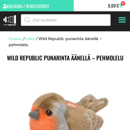
0
0,00
€
KIRJAUDU / REKISTERÖIDY
Etusivu
/
Lelut
/ Wild Republic punarinta äänellä –
pehmolelu
WILD REPUBLIC PUNARINTA ÄÄNELLÄ – PEHMOLELU