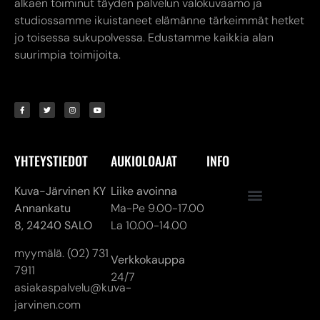
alkaen toiminut täyden palvelun valokuvaamo ja
studiossamme ikuistaneet elämänne tärkeimmät hetket
jo toisessa sukupolvessa. Edustamme kaikkia alan
suurimpia toimijoita.
YHTEYSTIEDOT
AUKIOLOAJAT
INFO
Kuva-Järvinen KY
Liike avoinna
Annankatu
Ma-Pe 9.00-17.00
8,
24240 SALO
La 10.00-14.00
myymälä. (02) 731
Verkkokauppa
7911
24/7
asiakaspalvelu@kuva-
jarvinen.com