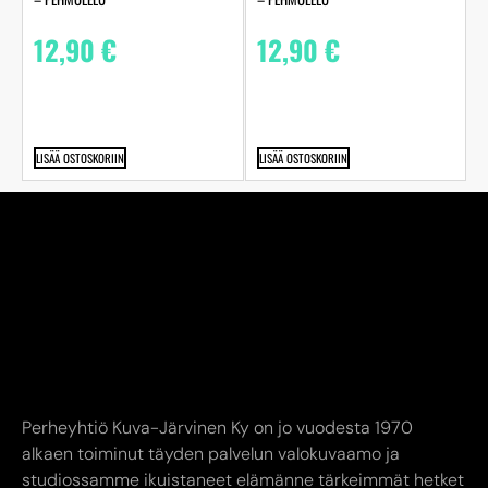
12,90
€
12,90
€
LISÄÄ OSTOSKORIIN
LISÄÄ OSTOSKORIIN
Perheyhtiö Kuva-Järvinen Ky on jo vuodesta 1970
alkaen toiminut täyden palvelun valokuvaamo ja
studiossamme ikuistaneet elämänne tärkeimmät hetket