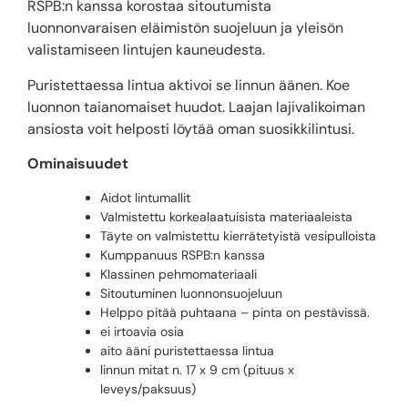
RSPB:n kanssa korostaa sitoutumista
luonnonvaraisen eläimistön suojeluun ja yleisön
valistamiseen lintujen kauneudesta.
Puristettaessa lintua aktivoi se linnun äänen. Koe
luonnon taianomaiset huudot. Laajan lajivalikoiman
ansiosta voit helposti löytää oman suosikkilintusi.
Ominaisuudet
Aidot lintumallit
Valmistettu korkealaatuisista materiaaleista
Täyte on valmistettu kierrätetyistä vesipulloista
Kumppanuus RSPB:n kanssa
Klassinen pehmomateriaali
Sitoutuminen luonnonsuojeluun
Helppo pitää puhtaana – pinta on pestävissä.
ei irtoavia osia
aito ääni puristettaessa lintua
linnun mitat n. 17 x 9 cm (pituus x
leveys/paksuus)