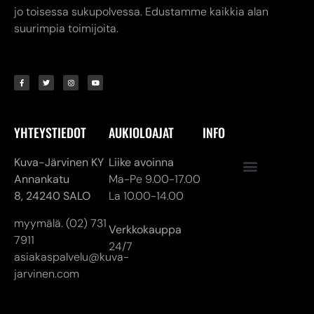
jo toisessa sukupolvessa. Edustamme kaikkia alan
suurimpia toimijoita.
YHTEYSTIEDOT
AUKIOLOAJAT
INFO
Kuva-Järvinen KY
Liike avoinna
Annankatu
Ma-Pe 9.00-17.00
8,
24240 SALO
La 10.00-14.00
myymälä. (02) 731
Verkkokauppa
7911
24/7
asiakaspalvelu@kuva-
jarvinen.com