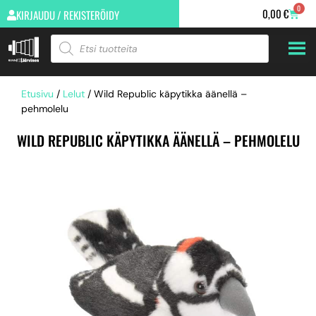
0
0,00
€
KIRJAUDU / REKISTERÖIDY
Etusivu
/
Lelut
/ Wild Republic käpytikka äänellä –
pehmolelu
WILD REPUBLIC KÄPYTIKKA ÄÄNELLÄ – PEHMOLELU