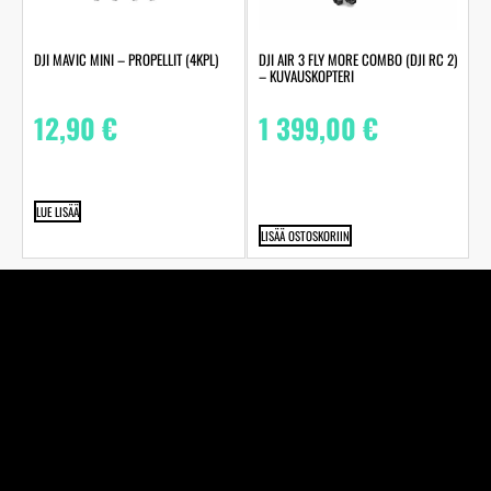
DJI MAVIC MINI – PROPELLIT (4KPL)
DJI AIR 3 FLY MORE COMBO (DJI RC 2)
– KUVAUSKOPTERI
12,90
€
1 399,00
€
LUE LISÄÄ
LISÄÄ OSTOSKORIIN
Perheyhtiö Kuva-Järvinen Ky on jo vuodesta 1970
alkaen toiminut täyden palvelun valokuvaamo ja
studiossamme ikuistaneet elämänne tärkeimmät hetket
jo toisessa sukupolvessa. Edustamme kaikkia alan
suurimpia toimijoita.