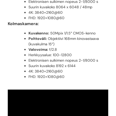
Elektronisen sulkimen nopeus 2-1/8000 s
Suurin kuvakoko 8064 x 6048 / 48mp
4K: 3840×2160@60
FHD: 1920×1080@60
Kolmaskamera:
Kuvakenno:
50Mpix 1/1.5″ CMOS-kenno
Polttoväli:
Objektiivi 168mm kinovastaava
(kuvakulma 15°)
Valovoima:
f/2.8
Herkkyysalue: 100-12800
Elektronisen sulkimen nopeus 2-1/8000 s
Suurin kuvakoko 8192 x 6144
4K: 3840×2160@60
FHD: 1920×1080@60