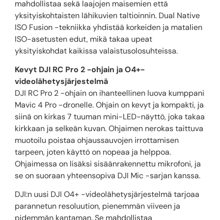
mahdollistaa sekä laajojen maisemien että
yksityiskohtaisten lähikuvien taltioinnin. Dual Native
ISO Fusion -tekniikka yhdistää korkeiden ja matalien
ISO-asetusten edut, mikä takaa upeat
yksityiskohdat kaikissa valaistusolosuhteissa.
Kevyt DJI RC Pro 2 -ohjain ja O4+-
videolähetysjärjestelmä
DJI RC Pro 2 -ohjain on ihanteellinen luova kumppani
Mavic 4 Pro -dronelle. Ohjain on kevyt ja kompakti, ja
siinä on kirkas 7 tuuman mini-LED-näyttö, joka takaa
kirkkaan ja selkeän kuvan. Ohjaimen nerokas taittuva
muotoilu poistaa ohjaussauvojen irrottamisen
tarpeen, joten käyttö on nopeaa ja helppoa.
Ohjaimessa on lisäksi sisäänrakennettu mikrofoni, ja
se on suoraan yhteensopiva DJI Mic -sarjan kanssa.
DJI:n uusi DJI O4+ -videolähetysjärjestelmä tarjoaa
parannetun resoluution, pienemmän viiveen ja
pidemmän kantaman. Se mahdollistaa