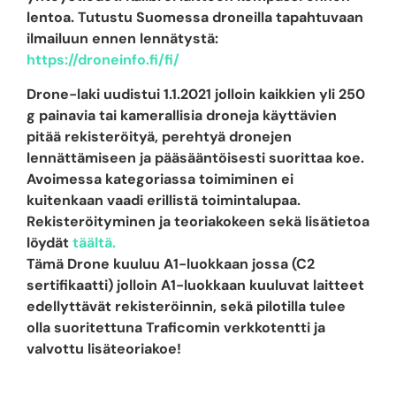
lentoa. Tutustu Suomessa droneilla tapahtuvaan
ilmailuun ennen lennätystä:
https://droneinfo.fi/fi/
Drone-laki uudistui 1.1.2021 jolloin kaikkien yli 250
g painavia tai kamerallisia droneja käyttävien
pitää rekisteröityä, perehtyä dronejen
lennättämiseen ja pääsääntöisesti suorittaa koe.
Avoimessa kategoriassa toimiminen ei
kuitenkaan vaadi erillistä toimintalupaa.
Rekisteröityminen ja teoriakokeen sekä lisätietoa
löydät
täältä.
Tämä Drone kuuluu A1-luokkaan jossa (C2
sertifikaatti) jolloin A1-luokkaan kuuluvat laitteet
edellyttävät rekisteröinnin, sekä pilotilla tulee
olla suoritettuna Traficomin verkkotentti ja
valvottu lisäteoriakoe!