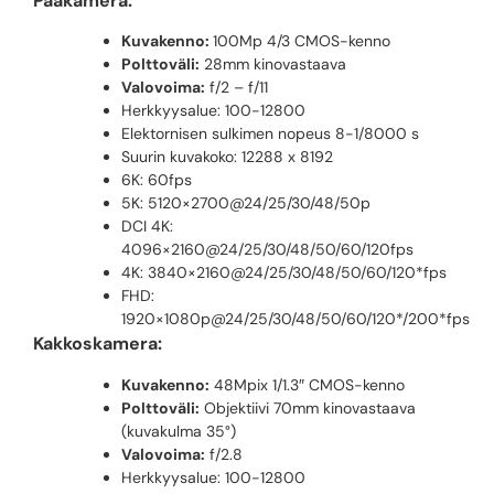
Pääkamera:
Kuvakenno:
100Mp 4/3 CMOS-kenno
Polttoväli:
28mm kinovastaava
Valovoima:
f/2 – f/11
Herkkyysalue: 100-12800
Elektornisen sulkimen nopeus 8-1/8000 s
Suurin kuvakoko: 12288 x 8192
6K: 60fps
5K: 5120×2700@24/25/30/48/50p
DCI 4K:
4096×2160@24/25/30/48/50/60/120fps
4K: 3840×2160@24/25/30/48/50/60/120*fps
FHD:
1920×1080p@24/25/30/48/50/60/120*/200*fps
Kakkoskamera:
Kuvakenno:
48Mpix 1/1.3″ CMOS-kenno
Polttoväli:
Objektiivi 70mm kinovastaava
(kuvakulma 35°)
Valovoima:
f/2.8
Herkkyysalue: 100-12800