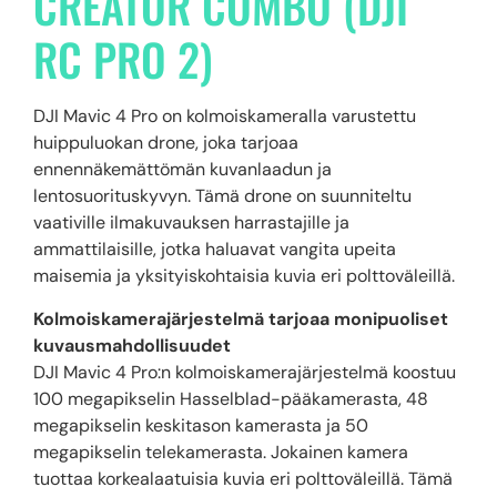
CREATOR COMBO (DJI
RC PRO 2)
DJI Mavic 4 Pro on kolmoiskameralla varustettu
huippuluokan drone, joka tarjoaa
ennennäkemättömän kuvanlaadun ja
lentosuorituskyvyn. Tämä drone on suunniteltu
vaativille ilmakuvauksen harrastajille ja
ammattilaisille, jotka haluavat vangita upeita
maisemia ja yksityiskohtaisia kuvia eri polttoväleillä.
Kolmoiskamerajärjestelmä tarjoaa monipuoliset
kuvausmahdollisuudet
DJI Mavic 4 Pro:n kolmoiskamerajärjestelmä koostuu
100 megapikselin Hasselblad-pääkamerasta, 48
megapikselin keskitason kamerasta ja 50
megapikselin telekamerasta. Jokainen kamera
tuottaa korkealaatuisia kuvia eri polttoväleillä. Tämä