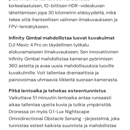
korkealaatuisen, 10-bittisen HDR-videokuvan
lähettämisen jopa 30 kilometrin etäisyydeltä, mikä
tekee siitä ihanteellisen valinnan ilmakuvaukseen ja
FPV-lennätykseen.
Infinity Gimbal mahdollistaa luovat kuvakulmat
DJI Mavic 4 Pro on täydellinen työkalu
elokuvamaiseen ilmakuvaukseen. Sen innovatiivinen
Infinity Gimbal mahdollistaa kameran pyörimisen
360 astetta ja avaa uusia mahdollisuuksia luoville
kuvakulmille. Voit tallentaa dramaattisia ja
painovoimaa uhmaavia liikkeitä suoraan kamerasta.
Pitkä lentoaika ja tehokas esteentunnistus
Vaikuttava 51 minuutin lentoaika antaa runsaasti
aikaa tallentaa upeita kuvia ja tutkia ympäristöä.
Dronessa on myös 0.1-Lux Nightscape
Omnidirectional Obstacle Sensing -järjestelmä, joka
tunnistaa esteet kaikista suunnista ja mahdollistaa