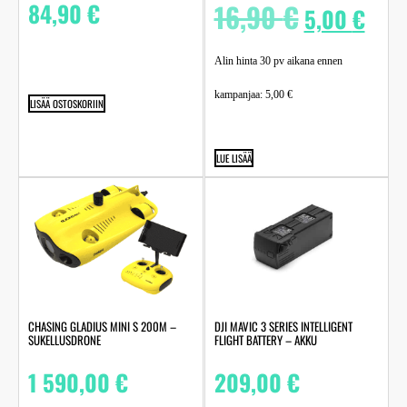
84,90
€
16,90
€
5,00
€
Alin hinta 30 pv aikana ennen
kampanjaa:
5,00
€
LISÄÄ OSTOSKORIIN
LUE LISÄÄ
CHASING GLADIUS MINI S 200M –
DJI MAVIC 3 SERIES INTELLIGENT
SUKELLUSDRONE
FLIGHT BATTERY – AKKU
1 590,00
€
209,00
€