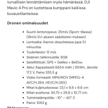
turvallisen lennättämisen myös hämärässä. DJI
Mavic 4 Pro on luotettava kumppani kaikissa
kuvaustilanteissa.
Dronen ominaisuudet
Suurin lentonopeus: 25m/s (Sport-tilassa)
(19m/s EU-alueen säädösten mukaan)
Lentoaika: ihanne olosuhteissa jopa 51
minuuttia
Tuulenkesto: 12 m/s
Sisäinen tallennustila: 8GB
Satelliittituki: GPS + Galileo + BeiDou
Akku: Kapasiteetti 6654 mAh / 95Wh, Jännite
17.2 V, Paino 335,5 g
Video formaatit: MP4/MOV (MPEG-4
AVC/H.264, HEVC/H.265)
Mitat kuljetuskoossa: 23,1 x 9,8 x 9,6 cm
Mitat avattuna: 34,75 x 29,8 x 10,77 cm
Toimintalämpötila: -10° – 40° C
Paino: 1063 g