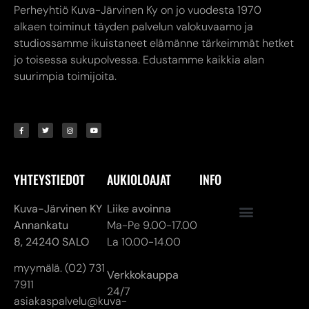
YHTEYSTIEDOT
AUKIOLOAJAT
INFO
Kuva-Järvinen KY
Liike avoinna
Annankatu
Ma-Pe 9.00-17.00
8,
24240 SALO
La 10.00-14.00
myymälä. (02) 731
Verkkokauppa
7911
24/7
asiakaspalvelu@kuva-
jarvinen.com
© ALL RIGHTS RESERVED