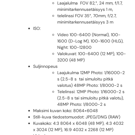
Laajalulma FOV 82,°, 24 mm, f/1.7,
minimitarkennusetäisyys 1 m,
telelinssi FOV 35°, 70mm, f/2.7,
minimitarkennusetäisyys 3 m
ISO:
Video 100-6400 (Normal), 100-
1600 (D-Log M), 100-1600 (HLG),
Night: 100-12800
Valokuvat: 100-6400 (12 MP), 100-
3200 (48 MP)
Suljinnopeus
Laajukulma 12MP Photo: 1/16000-2
s (2.5-8 s tai simuloitu pitkä
valotus) 48MP Photo: 1/8000-2 s
Telelinssi: 12MP Photo: 1/16000-2 s
(2.5-8 s tai simuloitu pitkä valotu),
48MP Photo: 1/8000-2 s
Maksimi kuvan koko: 8064×6048
Still-kuva tiedostomuodot: JPEG/DNG (RAW)
Kuvakoko: 4:3 8064 x 6048 (48 MP), 4:3 4032
x 3024 (12 MP), 16:9 4032 x 2268 (12 MP)