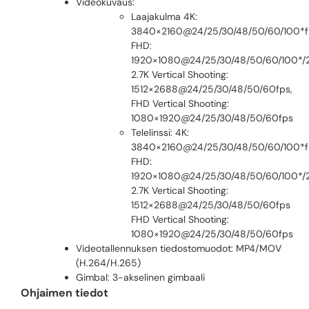
Videokuvaus:
Laajakulma 4K:
3840×2160@24/25/30/48/50/60/100*f
FHD:
1920×1080@24/25/30/48/50/60/100*/
2.7K Vertical Shooting:
1512×2688@24/25/30/48/50/60fps,
FHD Vertical Shooting:
1080×1920@24/25/30/48/50/60fps
Telelinssi: 4K:
3840×2160@24/25/30/48/50/60/100*f
FHD:
1920×1080@24/25/30/48/50/60/100*/
2.7K Vertical Shooting:
1512×2688@24/25/30/48/50/60fps
FHD Vertical Shooting:
1080×1920@24/25/30/48/50/60fps
Videotallennuksen tiedostomuodot: MP4/MOV
(H.264/H.265)
Gimbal: 3-akselinen gimbaali
Ohjaimen tiedot