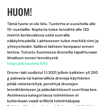
HUOM!
Tämä tuote ei ole lelu. Tuotetta ei suositella alle
15-vuotiaille. Kopteria tulee lennättä alle 120
metrin korkeudessa sekä suoralla
näköyhteydellä. Laitteeseen tulee merkitä nimi ja
yhteystiedot. Kalibroi laitteen kompassi ennen
lentoa. Tutustu Suomessa droneilla tapahtuvaan
ilmailuun ennen lennätystä:
https://droneinfo.fi/fi/
Drone-laki uudistui 1.1.2021 jolloin kaikkien yli 250
g painavia tai kamerallisia droneja käyttävien
pitää rekisteröityä, perehtyä dronejen
lennättämiseen ja pääsääntöisesti suorittaa koe.
Avoimessa kategoriassa toimiminen ei
kuitenkaan vaadi erillistä toimintalupaa.