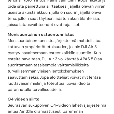
tehonsiirtotoimintoa. Paina vain toimintopainiketta ja
pidä sitä painettuna siirtääksesi jäljellä olevan virran
useista akuista akkuun, jolla on suurin jäljellä oleva
teho, jolloin saat täyteen ladatun akun tilanteissa,
joissa latausvaihtoehdot ovat rajalliset.
Monisuuntainen esteentunnistus
Monisuuntainen tunnistusjärjestelmä mahdollistaa
kattavan ympäristötietoisuuden, jolloin DJI Air 3
pystyy havaitsemaan esteet kaikkiin suuntiin. Kun
esteitä havaitaan, DJI Air 3 voi käyttää APAS 5.0:aa
suorittamaan tasaisempia välttämisliikkeitä
turvallisemman yleisen lentokokemuksen
saavuttamiseksi. Jopa aloittelijat voivat nyt lentää
luottavaisin mielin ja toteuttaa luovia ideoita
parannetulla turvallisuudella.
O4 videon siirto
Seuraavan sukupolven O4-videon lähetysjärjestelmä
antaa Air 3:lle dramaattisesti paremman