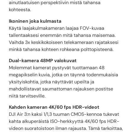
ainutlaatuisen perspektiivin mistä tahansa
kohteesta.
Ikoninen joka kulmasta
Käytä laajakulmakameran laajaa FOV-kuvaa
tallentaaksesi enemmän mitä tahansa maisemaa.
Vaihda 3x keskikokoiseen telekameraan rajataksesi
minkä tahansa kohteen rohkeana polttopisteenä.
Dual-kamera 48MP valokuvat
Molemmat kamerat pystyvät tuottamaan 48
megapikselin kuvia, jotka on täynnä todenmukaisia ​​
yksityiskohtia, jotka näyttävät upeilta ja
mahdollistavat saumattoman rajauksen postitse
niitä tarvitseville.
Kahden kameran 4K/60 fps HDR-videot
DJI Air 3:n kaksi 1/1,3 tuuman CMOS-kennoa tukevat
kahta alkuperäistä ISO-herkkyyttä 4K/60 fps HDR-
videon suoratoistoon ilman rajausta. Tämä tarkoittaa,