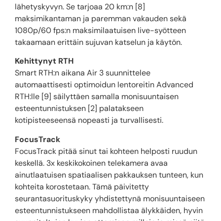
lähetyskyvyn. Se tarjoaa 20 km:n [8]
maksimikantaman ja paremman vakauden sekä
1080p/60 fps:n maksimilaatuisen live-syötteen
takaamaan erittäin sujuvan katselun ja käytön.
Kehittynyt RTH
Smart RTH:n aikana Air 3 suunnittelee
automaattisesti optimoidun lentoreitin Advanced
RTH:lle [9] säilyttäen samalla monisuuntaisen
esteentunnistuksen [2] palatakseen
kotipisteeseensä nopeasti ja turvallisesti.
FocusTrack
FocusTrack pitää sinut tai kohteen helposti ruudun
keskellä. 3x keskikokoinen telekamera avaa
ainutlaatuisen spatiaalisen pakkauksen tunteen, kun
kohteita korostetaan. Tämä päivitetty
seurantasuorituskyky yhdistettynä monisuuntaiseen
esteentunnistukseen mahdollistaa älykkäiden, hyvin