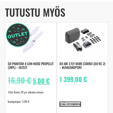
TUTUSTU MYÖS
DJI PHANTOM 4 LOW-NOISE PROPELLIT
DJI AIR 3 FLY MORE COMBO (DJI RC 2)
(2KPL) – OUTLET
– KUVAUSKOPTERI
16,90
€
1 399,00
€
5,00
€
Alin hinta 30 pv aikana ennen
kampanjaa:
5,00
€
LISÄÄ OSTOSKORIIN