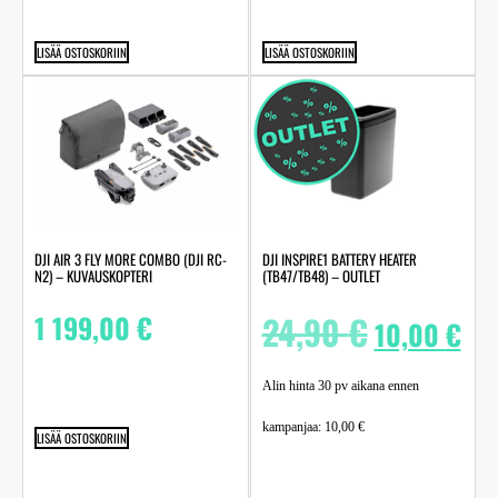
LISÄÄ OSTOSKORIIN
LISÄÄ OSTOSKORIIN
DJI AIR 3 FLY MORE COMBO (DJI RC-
DJI INSPIRE1 BATTERY HEATER
N2) – KUVAUSKOPTERI
(TB47/TB48) – OUTLET
1 199,00
€
24,90
€
10,00
€
Alin hinta 30 pv aikana ennen
kampanjaa:
10,00
€
LISÄÄ OSTOSKORIIN