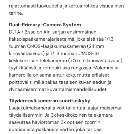
rajattomasti luovuudella ja kertoa rohkea visuaalinen
tarina.
Dual-Primary-Camera System
DJI Air 3:ssa on Air-sarjan ensimmäinen
kaksoispääkamerajärjestelmä, joka sisältää 1/1,3
tuuman CMOS-laajakulmakameran (24 mm
kinovastaavuus) ja 1/1,3 tuuman CMOS-3x
keskikokoisen telekameran (70 mm kinovastaavuus)
tyylikkäässä ja kompaktissa rungossa. Molemmilla
kameroilla on sama anturikoko, mutta erilaiset
polttovälit, mikä takaa tasaisen kuvanlaadun ja
dynaamisemmat kuvantamismahdollisuudet.
Täydentävä kameran suorituskyky
Laajakulmakameralla voit tallentaa laajat maisemat
täydellisemmin. Ja 3x keskikokoinen telekamera
saavuttaa häviöttömän 3x optisen zoomin
spatiaalista pakkausta varten, joka tarjoaa