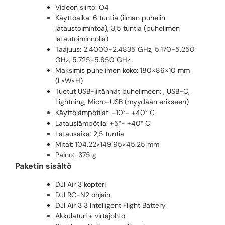
Videon siirto: O4
Käyttöaika: 6 tuntia (ilman puhelin
lataustoimintoa), 3,5 tuntia (puhelimen
latautoiminnolla)
Taajuus: 2.4000-2.4835 GHz, 5.170-5.250
GHz, 5.725-5.850 GHz
Maksimis puhelimen koko: 180×86×10 mm
(L×W×H)
Tuetut USB-liitännät puhelimeen: , USB-C,
Lightning, Micro-USB (myydään erikseen)
Käyttölämpötilat: -10°- +40° C
Latauslämpötila: +5°- +40° C
Latausaika: 2,5 tuntia
Mitat: 104.22×149.95×45.25 mm
Paino: 375 g
Paketin sisältö
DJI Air 3 kopteri
DJI RC-N2 ohjain
DJI Air 3 3 Intelligent Flight Battery
Akkulaturi + virtajohto