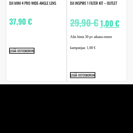
DJI MINI 4 PRO WIDE-ANGLE LENS
DJI INSPIRE 1 FILTER KIT – OUTLET
37,90
€
29,90
€
1,00
€
Alin hinta 30 pv aikana ennen
kampanjaa:
1,00
€
LISÄÄ OSTOSKORIIN
LISÄÄ OSTOSKORIIN