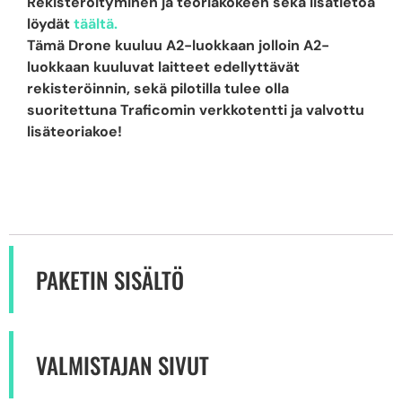
Rekisteröityminen ja teoriakokeen sekä lisätietoa
löydät
täältä.
Tämä Drone kuuluu A2-luokkaan jolloin A2-
luokkaan kuuluvat laitteet edellyttävät
rekisteröinnin, sekä pilotilla tulee olla
suoritettuna Traficomin verkkotentti ja valvottu
lisäteoriakoe!
PAKETIN SISÄLTÖ
VALMISTAJAN SIVUT