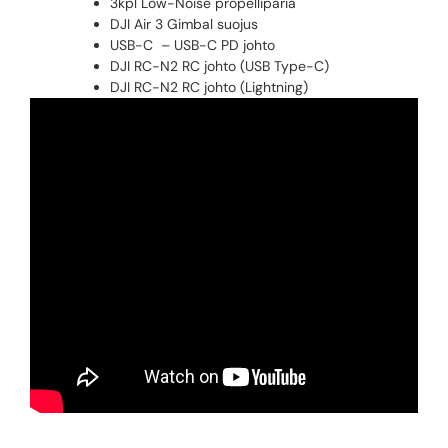
3kpl Low-Noise propelliparia
DJI Air 3 Gimbal suojus
USB-C – USB-C PD johto
DJI RC-N2 RC johto (USB Type-C)
DJI RC-N2 RC johto (Lightning)