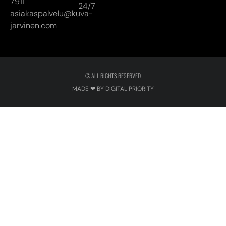
7911
24/7
asiakaspalvelu@kuva-
jarvinen.com
© ALL RIGHTS RESERVED
MADE ❤ BY DIGITAL PRIORITY