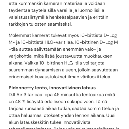
että kummankin kameran materiaalia voidaan
täydentää täyteläisillä väreillä ja luonnollisilla
valaistussiirtymillä henkeäsalpaavien ja erittäin
tarkkojen tulosten saamiseksi.
Molemmat kamerat tukevat myös 10-bittistä D-Log
M- ja 10-bittistä HLG-väritilaa. 10-bittinen D-Log M
-tila auttaa säilyttämään enemmän valo- ja
varjokohtia, mikä lisää joustavuutta muokkauksen
aikana. Vaikka 10-bittinen HLG-tila voi tarjota
suuremman dynaamisen alueen, jolloin saavutetaan
erinomaiset kuvaustulokset ilman väriluokittelua.
Pidennetty lento, innovatiivinen lataus
DJI Air 3 tarjoaa jopa 46 minuuttia lentoaikaa mikä
on 48 % lisäystä edelliseen sukupolveen. Tämä
tarjoaa runsaasti aikaa tutkia, säätää sommittelua ja
ottaa haluamasi otokset yhden lennon aikana. Uusi
akun latauskeskitin tukee innovatiivista