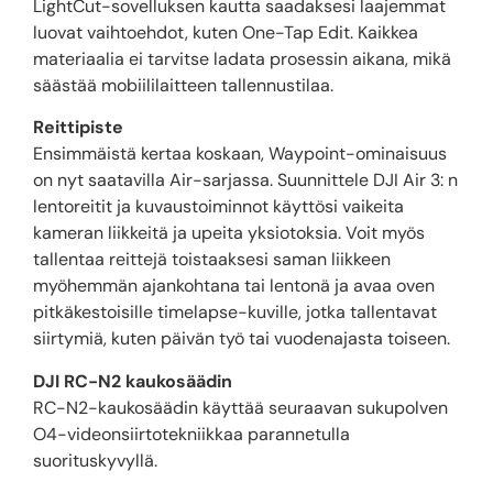
LightCut-sovelluksen kautta saadaksesi laajemmat
luovat vaihtoehdot, kuten One-Tap Edit. Kaikkea
materiaalia ei tarvitse ladata prosessin aikana, mikä
säästää mobiililaitteen tallennustilaa.
Reittipiste
Ensimmäistä kertaa koskaan, Waypoint-ominaisuus
on nyt saatavilla Air-sarjassa. Suunnittele DJI Air 3: n
lentoreitit ja kuvaustoiminnot käyttösi vaikeita
kameran liikkeitä ja upeita yksiotoksia. Voit myös
tallentaa reittejä toistaaksesi saman liikkeen
myöhemmän ajankohtana tai lentonä ja avaa oven
pitkäkestoisille timelapse-kuville, jotka tallentavat
siirtymiä, kuten päivän työ tai vuodenajasta toiseen.
DJI RC-N2 kaukosäädin
RC-N2-kaukosäädin käyttää seuraavan sukupolven
O4-videonsiirtotekniikkaa parannetulla
suorituskyvyllä.