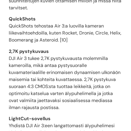
suunniteltujen kuvien ottamisen milloin ja missä niitä
tarvitset.
QuickShots
QuickShots tehostaa Air 3:a luovilla kameran
liikevaihtoehdoilla, kuten Rocket, Dronie, Circle, Helix,
Boomerang ja Asteroid. [10]
2,7K pystykuvaus
DJI Air 3 tukee 2,7K pystykuvausta molemmilla
kameroilla, mikä antaa pystysuoralle
kuvamateriaalille erinomaisen dynaamisen ulkonäön
maisemia tai kohteita kuvattaessa. 2,7K pystykuva
suoraan 4:3 CMOS:sta tuottaa leikkeitä, jotka on
optimoitu katselua varten älypuhelimella ja jotka
ovat valmiita jaettavaksi sosiaalisessa mediassa
ilman rajausta postissa.
LightCut-sovellus
Yhdistä DJI Air 3:een langattomasti älypuhelimesi