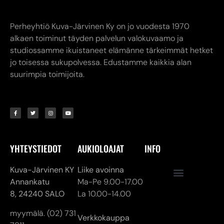
Perheyhtiö Kuva-Järvinen Ky on jo vuodesta 1970
alkaen toiminut täyden palvelun valokuvaamo ja
studiossamme ikuistaneet elämänne tärkeimmät hetket
jo toisessa sukupolvessa. Edustamme kaikkia alan
suurimpia toimijoita.
YHTEYSTIEDOT
AUKIOLOAJAT
INFO
Kuva-Järvinen KY
Liike avoinna
Annankatu
Ma-Pe 9.00-17.00
8,
24240 SALO
La 10.00-14.00
myymälä. (02) 731
Verkkokauppa