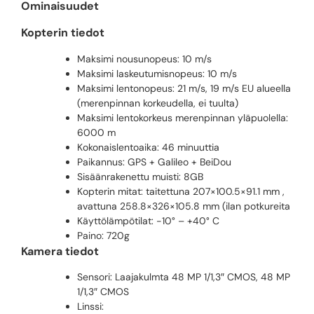
Ominaisuudet
Kopterin tiedot
Maksimi nousunopeus: 10 m/s
Maksimi laskeutumisnopeus: 10 m/s
Maksimi lentonopeus: 21 m/s, 19 m/s EU alueella
(merenpinnan korkeudella, ei tuulta)
Maksimi lentokorkeus merenpinnan yläpuolella:
6000 m
Kokonaislentoaika: 46 minuuttia
Paikannus: GPS + Galileo + BeiDou
Sisäänrakenettu muisti: 8GB
Kopterin mitat: taitettuna 207×100.5×91.1 mm ,
avattuna 258.8×326×105.8 mm (ilan potkureita
Käyttölämpötilat: -10° – +40° C
Paino: 720g
Kamera tiedot
Sensori: Laajakulmta 48 MP 1/1,3″ CMOS, 48 MP
1/1,3″ CMOS
Linssi: