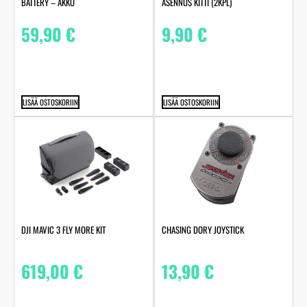
BATTERY – AKKU
ASENNUS KITTI (2KPL)
59,90
€
9,90
€
LISÄÄ OSTOSKORIIN
LISÄÄ OSTOSKORIIN
DJI MAVIC 3 FLY MORE KIT
CHASING DORY JOYSTICK
619,00
€
13,90
€