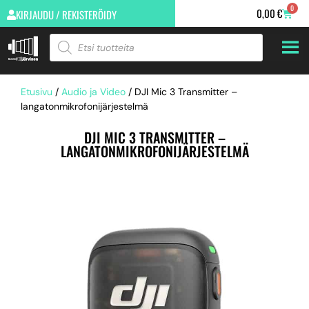
0
0,00
€
KIRJAUDU / REKISTERÖIDY
Etusivu
/
Audio ja Video
/ DJI Mic 3 Transmitter –
langatonmikrofonijärjestelmä
DJI MIC 3 TRANSMITTER –
LANGATONMIKROFONIJÄRJESTELMÄ