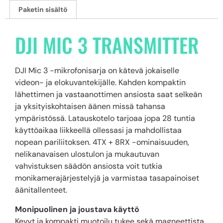
Paketin sisältö
DJI MIC 3 TRANSMITTER
DJI Mic 3 -mikrofonisarja on kätevä jokaiselle
videon- ja elokuvantekijälle. Kahden kompaktin
lähettimen ja vastaanottimen ansiosta saat selkeän
ja yksityiskohtaisen äänen missä tahansa
ympäristössä. Latauskotelo tarjoaa jopa 28 tuntia
käyttöaikaa liikkeellä ollessasi ja mahdollistaa
nopean pariliitoksen. 4TX + 8RX -ominaisuuden,
nelikanavaisen ulostulon ja mukautuvan
vahvistuksen säädön ansiosta voit tutkia
monikamerajärjestelyjä ja varmistaa tasapainoiset
äänitallenteet.
Monipuolinen ja joustava käyttö
Kevyt ja kompakti muotoilu tukee sekä magneettista