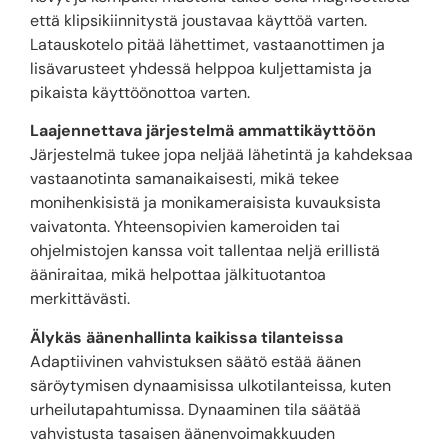
että klipsikiinnitystä joustavaa käyttöä varten.
Latauskotelo pitää lähettimet, vastaanottimen ja
lisävarusteet yhdessä helppoa kuljettamista ja
pikaista käyttöönottoa varten.
Laajennettava järjestelmä ammattikäyttöön
Järjestelmä tukee jopa neljää lähetintä ja kahdeksaa
vastaanotinta samanaikaisesti, mikä tekee
monihenkisistä ja monikameraisista kuvauksista
vaivatonta. Yhteensopivien kameroiden tai
ohjelmistojen kanssa voit tallentaa neljä erillistä
ääniraitaa, mikä helpottaa jälkituotantoa
merkittävästi.
Älykäs äänenhallinta kaikissa tilanteissa
Adaptiivinen vahvistuksen säätö estää äänen
säröytymisen dynaamisissa ulkotilanteissa, kuten
urheilutapahtumissa. Dynaaminen tila säätää
vahvistusta tasaisen äänenvoimakkuuden