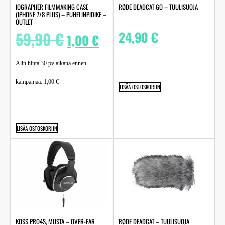
IOGRAPHER FILMMAKING CASE
RØDE DEADCAT GO – TUULISUOJA
(IPHONE 7/8 PLUS) – PUHELINPIDIKE –
OUTLET
59,90
€
24,90
€
1,00
€
Alin hinta 30 pv aikana ennen
kampanjaa:
1,00
€
LISÄÄ OSTOSKORIIN
LISÄÄ OSTOSKORIIN
KOSS PRO4S, MUSTA – OVER-EAR
RØDE DEADCAT – TUULISUOJA