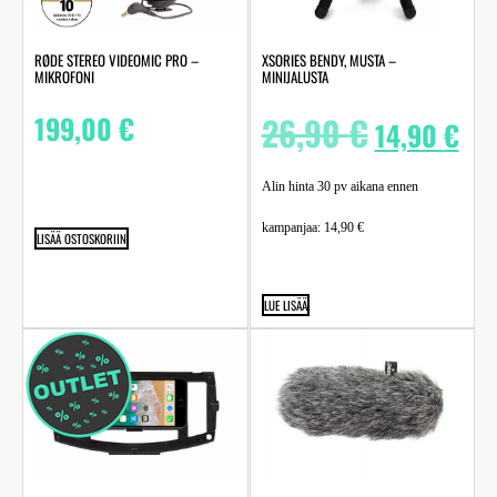
RØDE STEREO VIDEOMIC PRO –
XSORIES BENDY, MUSTA –
MIKROFONI
MINIJALUSTA
199,00
€
26,90
€
14,90
€
Alin hinta 30 pv aikana ennen
kampanjaa:
14,90
€
LISÄÄ OSTOSKORIIN
LUE LISÄÄ