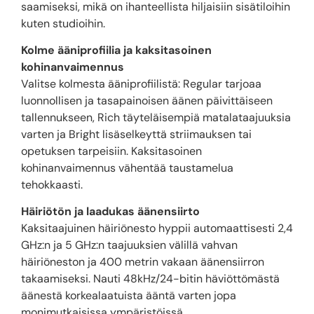
saamiseksi, mikä on ihanteellista hiljaisiin sisätiloihin
kuten studioihin.
Kolme ääniprofiilia ja kaksitasoinen
kohinanvaimennus
Valitse kolmesta ääniprofiilistä: Regular tarjoaa
luonnollisen ja tasapainoisen äänen päivittäiseen
tallennukseen, Rich täyteläisempiä matalataajuuksia
varten ja Bright lisäselkeyttä striimauksen tai
opetuksen tarpeisiin. Kaksitasoinen
kohinanvaimennus vähentää taustamelua
tehokkaasti.
Häiriötön ja laadukas äänensiirto
Kaksitaajuinen häiriönesto hyppii automaattisesti 2,4
GHz:n ja 5 GHz:n taajuuksien välillä vahvan
häiriöneston ja 400 metrin vakaan äänensiirron
takaamiseksi. Nauti 48kHz/24-bitin häviöttömästä
äänestä korkealaatuista ääntä varten jopa
monimutkaisissa ympäristöissä.