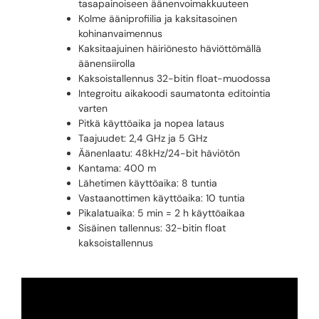
tasapainoiseen äänenvoimakkuuteen
Kolme ääniprofiilia ja kaksitasoinen
kohinanvaimennus
Kaksitaajuinen häiriönesto häviöttömällä
äänensiirolla
Kaksoistallennus 32-bitin float-muodossa
Integroitu aikakoodi saumatonta editointia
varten
Pitkä käyttöaika ja nopea lataus
Taajuudet: 2,4 GHz ja 5 GHz
Äänenlaatu: 48kHz/24-bit häviötön
Kantama: 400 m
Lähetimen käyttöaika: 8 tuntia
Vastaanottimen käyttöaika: 10 tuntia
Pikalatuaika: 5 min = 2 h käyttöaikaa
Sisäinen tallennus: 32-bitin float
kaksoistallennus