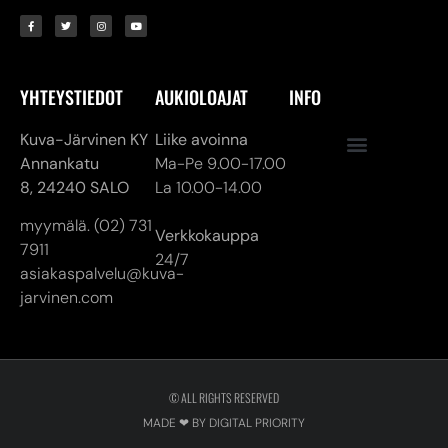
Kuva-Järvinen KY
Liike avoinna
Annankatu
Ma-Pe 9.00-17.00
8,
24240 SALO
La 10.00-14.00
myymälä. (02) 731
Verkkokauppa
7911
24/7
asiakaspalvelu@kuva-
jarvinen.com
© ALL RIGHTS RESERVED
MADE ❤ BY DIGITAL PRIORITY