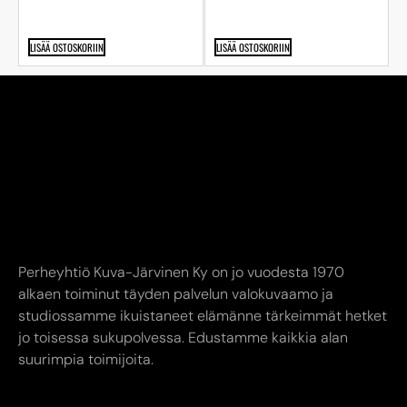
LISÄÄ OSTOSKORIIN
LISÄÄ OSTOSKORIIN
Perheyhtiö Kuva-Järvinen Ky on jo vuodesta 1970
alkaen toiminut täyden palvelun valokuvaamo ja
studiossamme ikuistaneet elämänne tärkeimmät hetket
jo toisessa sukupolvessa. Edustamme kaikkia alan
suurimpia toimijoita.
YHTEYSTIEDOT
AUKIOLOAJAT
INFO