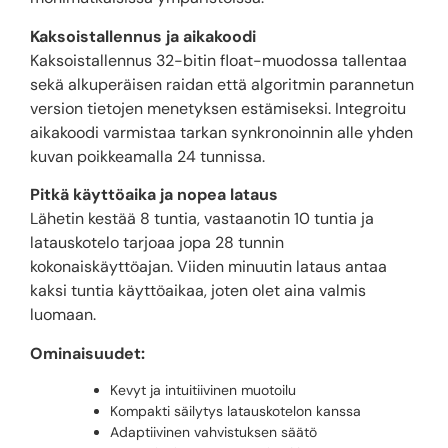
Kaksoistallennus ja aikakoodi
Kaksoistallennus 32-bitin float-muodossa tallentaa
sekä alkuperäisen raidan että algoritmin parannetun
version tietojen menetyksen estämiseksi. Integroitu
aikakoodi varmistaa tarkan synkronoinnin alle yhden
kuvan poikkeamalla 24 tunnissa.
Pitkä käyttöaika ja nopea lataus
Lähetin kestää 8 tuntia, vastaanotin 10 tuntia ja
latauskotelo tarjoaa jopa 28 tunnin
kokonaiskäyttöajan. Viiden minuutin lataus antaa
kaksi tuntia käyttöaikaa, joten olet aina valmis
luomaan.
Ominaisuudet:
Kevyt ja intuitiivinen muotoilu
Kompakti säilytys latauskotelon kanssa
Adaptiivinen vahvistuksen säätö