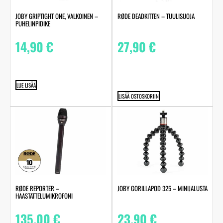
JOBY GRIPTIGHT ONE, VALKOINEN –
RØDE DEADKITTEN – TUULISUOJA
PUHELINPIDIKE
14,90
€
27,90
€
LUE LISÄÄ
LISÄÄ OSTOSKORIIN
RØDE REPORTER –
JOBY GORILLAPOD 325 – MINIJALUSTA
HAASTATTELUMIKROFONI
135,00
€
23,90
€