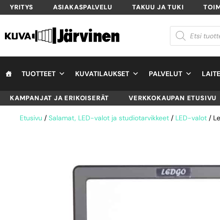
YRITYS
ASIAKASPALVELU
TAKUU JA TUKI
TOI
TUOTTEET
KUVATILAUKSET
PALVELUT
LAIT
KAMPANJAT JA ERIKOISERÄT
VERKKOKAUPAN ETUSIVU
Etusivu
/
Salamat, LED-valot ja studiotarvikkeet
/
LED-valot
/ L