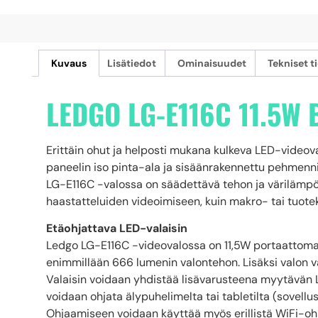
Kuvaus
Lisätiedot
Ominaisuudet
Tekniset t
LEDGO LG-E116C 11.5W 
Erittäin ohut ja helposti mukana kulkeva LED-videov
paneelin iso pinta-ala ja sisäänrakennettu pehmenn
LG-E116C -valossa on säädettävä tehon ja värilämpöt
haastatteluiden videoimiseen, kuin makro- tai tuote
Etäohjattava LED-valaisin
Ledgo LG-E116C -videovalossa on 11,5W portaattomas
enimmillään 666 lumenin valontehon. Lisäksi valon 
Valaisin voidaan yhdistää lisävarusteena myytävän L
voidaan ohjata älypuhelimelta tai tabletilta (sovellu
Ohjaamiseen voidaan käyttää myös erillistä WiFi-oh