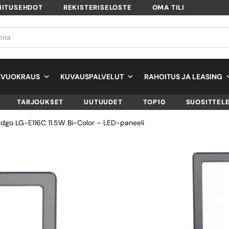
MITUSEHDOT
REKISTERISELOSTE
OMA TILI
EVUOKRAUS
KUVAUSPALVELUT
RAHOITUS JA LEASING
TARJOUKSET
UUTUUDET
TOP10
SUOSITTEL
edgo LG-E116C 11.5W Bi-Color – LED-paneeli
LEDGO LG-E116C 
BI-COLOR – LED-
PANEELI
SKU
LG-E116C