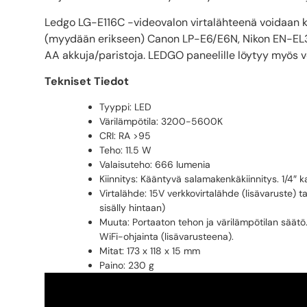
Ledgo LG-E116C -videovalon virtalähteenä voidaan 
(myydään erikseen) Canon LP-E6/E6N, Nikon EN-EL3
AA akkuja/paristoja. LEDGO paneelille löytyy myös ve
Tekniset Tiedot
Tyyppi: LED
Värilämpötila: 3200-5600K
CRI: RA >95
Teho: 11.5 W
Valaisuteho: 666 lumenia
Kiinnitys: Kääntyvä salamakenkäkiinnitys. 1/4″ k
Virtalähde: 15V verkkovirtalähde (lisävaruste) t
sisälly hintaan)
Muuta: Portaaton tehon ja värilämpötilan sää
WiFi-ohjainta (lisävarusteena).
Mitat: 173 x 118 x 15 mm
Paino: 230 g