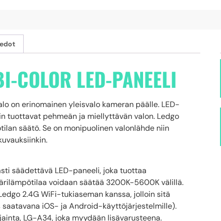
iedot
BI-COLOR LED-PANEELI
alo on erinomainen yleisvalo kameran päälle. LED-
in tuottavat pehmeän ja miellyttävän valon. Ledgo
ilan säätö. Se on monipuolinen valonlähde niin
kuvauksiinkin.
ti säädettävä LED-paneeli, joka tuottaa
värilämpötilaa voidaan säätää 3200K-5600K välillä.
edgo 2.4G WiFi-tukiaseman kanssa, jolloin sitä
s saatavana iOS- ja Android-käyttöjärjestelmille).
jainta, LG-A34, joka myydään lisävarusteena.