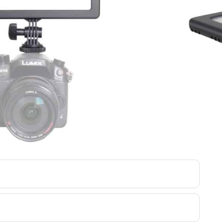
Loppuunmyyty.
Tieto ei ole saatavilla.