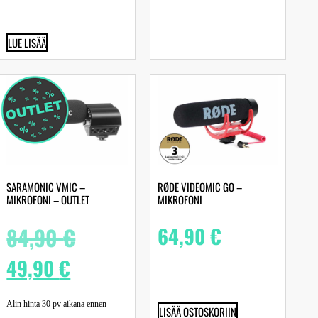
LUE LISÄÄ
SARAMONIC VMIC –
RØDE VIDEOMIC GO –
MIKROFONI – OUTLET
MIKROFONI
84,90
€
64,90
€
49,90
€
Alin hinta 30 pv aikana ennen
LISÄÄ OSTOSKORIIN