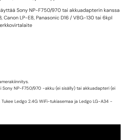
käyttää Sony NP-F750/970 tai akkuadapterin kanssa
, Canon LP-E8, Panasonic D16 / VBG-130 tai 6kpl
rkkovirtalaite
amerakiinnitys.
ai Sony NP-F750/970 -akku (ei sisälly) tai akkuadapteri (ei
tö. Tukee Ledgo 2.4G WiFi-tukiasemaa ja Ledgo LG-A34 -