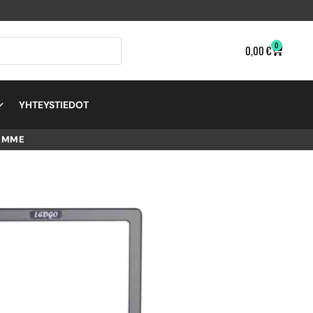
0
0,00
€
YHTEYSTIEDOT
EMME
11.5W