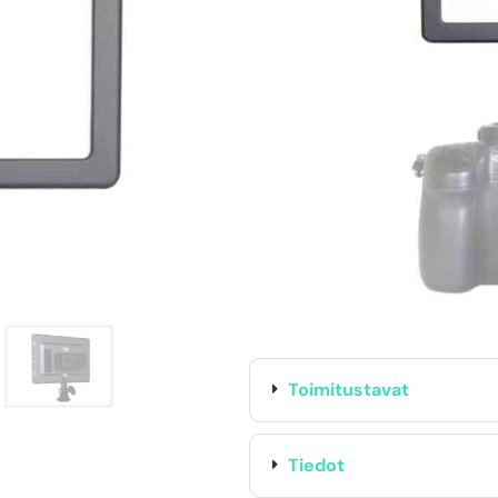
TUOTTEEN SAATAVUUS
Oma varasto:
Maahantuojan varasto:
69,90
€
Toimitustavat
Tiedot