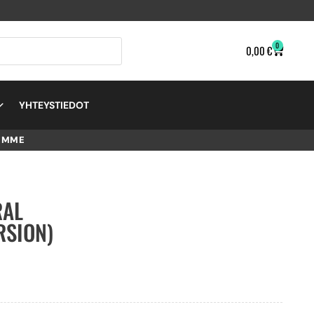
0
0,00
€
YHTEYSTIEDOT
EMME
RAL
RSION)