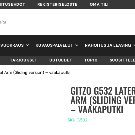
MITUSEHDOT
REKISTERISELOSTE
OMA TILI
EVUOKRAUS
KUVAUSPALVELUT
RAHOITUS JA LEASING
TARJOUKSET
UUTUUDET
TOP10
SUOSITTEL
l Arm (Sliding version) – vaakaputki
GITZO G532 LATE
ARM (SLIDING VE
– VAAKAPUTKI
SKU
G532