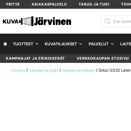
YRITYS
ASIAKASPALVELU
TAKUU JA TUKI
TOI
TUOTTEET
KUVATILAUKSET
PALVELUT
LAIT
KAMPANJAT JA ERIKOISERÄT
VERKKOKAUPAN ETUSIVU
Etusivu
/
Jalustat ja päät
/
Jalusta tarvikkeet
/ Gitzo G532 Latera