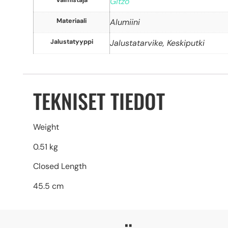
Valmistaja
Gitzo
Materiaali
Alumiini
Jalustatyyppi
Jalustatarvike, Keskiputki
TEKNISET TIEDOT
Weight
0.51 kg
Closed Length
45.5 cm