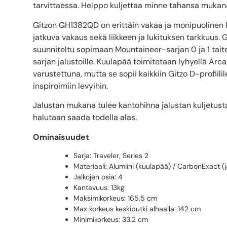
tarvittaessa. Helppo kuljettaa minne tahansa mukana 
Gitzon GH1382QD on erittäin vakaa ja monipuolinen k
jatkuva vakaus sekä liikkeen ja lukituksen tarkkuus.
suunniteltu sopimaan Mountaineer-sarjan 0 ja 1 taitet
sarjan jalustoille. Kuulapää toimitetaan lyhyellä A
varustettuna, mutta se sopii kaikkiin Gitzo D-profii
inspiroimiin levyihin.
Jalustan mukana tulee kantohihna jalustan kuljetusta
halutaan saada todella alas.
Ominaisuudet
Sarja: Traveler, Series 2
Materiaali: Alumiini (kuulapää) / CarbonExact (j
Jalkojen osia: 4
Kantavuus: 13kg
Maksimikorkeus: 165.5 cm
Max korkeus keskiputki alhaalla: 142 cm
Minimikorkeus: 33.2 cm