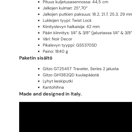
Pituus kuljetusasennossa: 44,5 cm
Jalkojen kulmat:
25°,70°
Jalkojen putkien paksuus: 18.2, 21.7, 25.3, 29 m
Lukkojen tyypi: Twist Lock
Kiinityslevyn halkaisija: 42 mm
Pään kiinnitys: 1/4″ & 3/8″ (jalustassa 1/4″ & 3/8
Väri: Noir Decor
Pikalevyn tyyppi: GS5370SD
Paino: 1840 g
Paketin sisältö
Gitzo GT2545T Traveler, Series 2 jalusta
Gitzo GH1382QD kuulapäästä
Lyhyt keskiputki
Kantohihna
Made and designed in Italy.