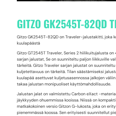
GITZO GK2545T-82QD T
Gitzo GK2545T-82QD on Traveler-jalustakitti, joka
kuulapäästä
Gitzo GT2545T Traveler, Series 2 hiilikuitujalusta on
sarjan jalustat, Se on suunniteltu paljon liikkuville va
tärkeitä. Gitzo Traveler sarjan jalustat on suunniteltu 
kuljetettavuus on tärkeitä. Tilan säästämiseksi jalustan
kuulapää asettuvat kuljetusasennossa jalkojen väli
takaa jalustan monipuoliset käyttömahdollisuude.
Jalustan jalat on valmistettu Carbon eXact -materia
jäykkyyden ohuemmissa kooissa. Niissä on kompaktil
matkakokoinen versio Gitzon G-lukosta, joka on erity
pienemmässä koossa. Sen erityisesti suunnitellut pie