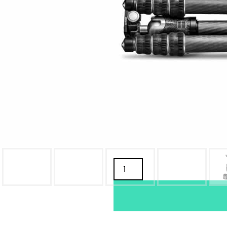
TUOTTEEN SAATAVUUS
Oma varasto:
Maahantuojan varasto:
799,00
€