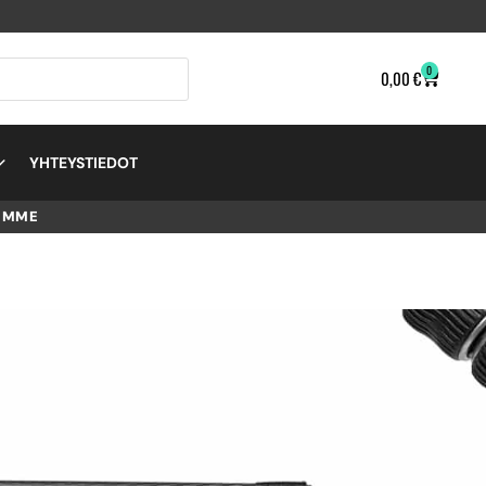
0
0,00
€
YHTEYSTIEDOT
EMME
82QD
 2 –
A KIT