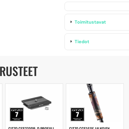
Toimitustavat
Tiedot
ARUSTEET
GITZO GS5370DR, D PROFIILI
GITZO GC5160F JALKOJEN