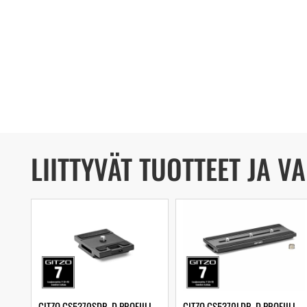
LIITTYVÄT TUOTTEET JA V
GITZO GS5370SDR, D PROFIILI
GITZO GS5370LDR, D PROFIILI