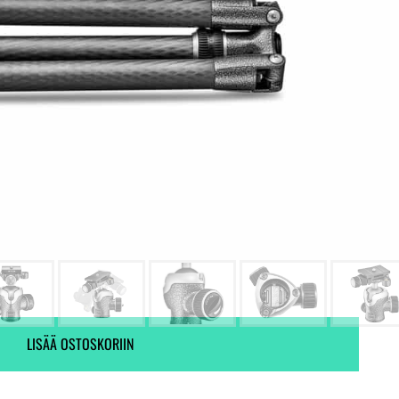
Ei varastossa. (Toimitus 7-9 pv)
Ei varastossa.
LISÄÄ OSTOSKORIIN