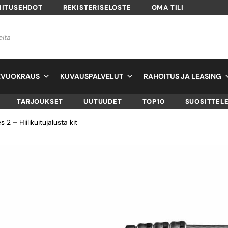
MITUSEHDOT
REKISTERISELOSTE
OMA TILI
EVUOKRAUS
KUVAUSPALVELUT
RAHOITUS JA LEASING
TARJOUKSET
UUTUUDET
TOP10
SUOSITTEL
 – Hiilikuitujalusta kit
GITZO GK2545T-
TRAVELER, SERIES
HIILIKUITUJALUST
SKU
GK2545T-82QD