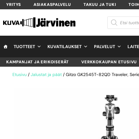
YRITYS
ASIAKASPALVELU
TAKUU JA TUKI
TOI
TUOTTEET
KUVATILAUKSET
PALVELUT
LAIT
KAMPANJAT JA ERIKOISERÄT
VERKKOKAUPAN ETUSIVU
Etusivu
/
Jalustat ja päät
/ Gitzo GK2545T-82QD Traveler, Series 2