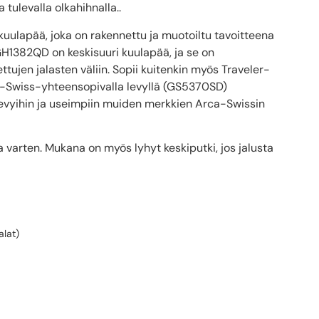
tulevalla olkahihnalla..
uulapää, joka on rakennettu ja muotoiltu tavoitteena
 GH1382QD on keskisuuri kuulapää, ja se on
tujen jalasten väliin. Sopii kuitenkin myös Traveler-
rca-Swiss-yhteensopivalla levyllä (GS5370SD)
lilevyihin ja useimpiin muiden merkkien Arca-Swissin
 varten. Mukana on myös lyhyt keskiputki, jos jalusta
alat)