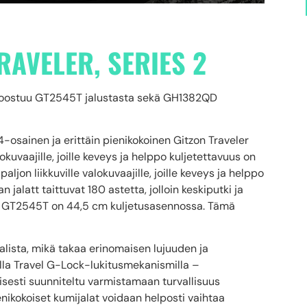
RAVELER, SERIES 2
 koostuu GT2545T jalustasta sekä GH1382QD
 4-osainen ja erittäin pienikokoinen Gitzon Traveler
lokuvaajille, joille keveys ja helppo kuljetettavuus on
paljon liikkuville valokuvaajille, joille keveys ja helppo
 jalatt taittuvat 180 astetta, jolloin keskiputki ja
in GT2545T on 44,5 cm kuljetusasennossa. Tämä
alista, mikä takaa erinomaisen lujuuden ja
la Travel G-Lock-lukitusmekanismilla –
isesti suunniteltu varmistamaan turvallisuus
nikokoiset kumijalat voidaan helposti vaihtaa