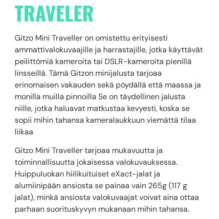
TRAVELER
Gitzo Mini Traveller on omistettu erityisesti
ammattivalokuvaajille ja harrastajille, jotka käyttävät
peilittömiä kameroita tai DSLR-kameroita pienillä
linsseillä. Tämä Gitzon minijalusta tarjoaa
erinomaisen vakauden sekä pöydällä että maassa ja
monilla muilla pinnoilla Se on täydellinen jalusta
niille, jotka haluavat matkustaa kevyesti, koska se
sopii mihin tahansa kameralaukkuun viemättä tilaa
liikaa
Gitzo Mini Traveller tarjoaa mukavuutta ja
toiminnallisuutta jokaisessa valokuvauksessa.
Huippuluokan hiilikuituiset eXact-jalat ja
alumiinipään ansiosta se painaa vain 265g (117 g
jalat), minkä ansiosta valokuvaajat voivat aina ottaa
parhaan suorituskyvyn mukanaan mihin tahansa.