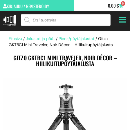
0
0,00
€
KIRJAUDU / REKISTERÖIDY
Etusivu
/
Jalustat ja päät
/
Pien-/pöytäjalustat
/ Gitzo
GKTBC1 Mini Traveler, Noir Décor – Hiilikuitupöytäjalusta
GITZO GKTBC1 MINI TRAVELER, NOIR DÉCOR –
HIILIKUITUPÖYTÄJALUSTA