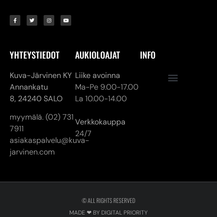
YHTEYSTIEDOT
AUKIOLOAJAT
INFO
Kuva-Järvinen KY
Liike avoinna
Annankatu
Ma-Pe 9.00-17.00
8,
24240 SALO
La 10.00-14.00
myymälä. (02) 731
Verkkokauppa
7911
24/7
asiakaspalvelu@kuva-
jarvinen.com
© ALL RIGHTS RESERVED
MADE ❤ BY DIGITAL PRIORITY