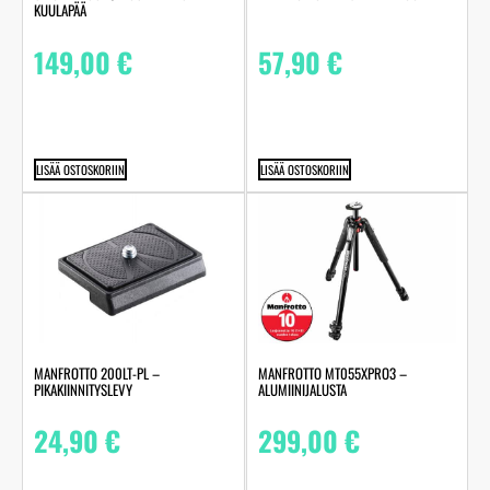
KUULAPÄÄ
149,00
€
57,90
€
LISÄÄ OSTOSKORIIN
LISÄÄ OSTOSKORIIN
MANFROTTO 200LT-PL –
MANFROTTO MT055XPRO3 –
PIKAKIINNITYSLEVY
ALUMIINIJALUSTA
24,90
€
299,00
€