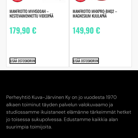
MANFROTTO MVH500AH –
MANFROTTO MHXPRO-BHQ2 –
NESTEVAIMENNETTU VIDEOPÄÄ
MAGNESIUM KUULAPÄÄ
179,90
€
149,90
€
LISÄÄ OSTOSKORIIN
LISÄÄ OSTOSKORIIN
Perheyhtiö Kuva-Järvinen Ky on jo vuodesta 1970
alkaen toiminut täyden palvelun valokuvaamo ja
studiossamme ikuistaneet elämänne tärkeimmät hetket
jo toisessa sukupolvessa. Edustamme kaikkia alan
suurimpia toimijoita.