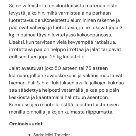
Se on valmistettu ensiluokkaisista materiaaleista
levystä jalkoihin, mikä varmistaa aina parhaan
luotettavuuden.Koneistettu alumiininen rakenne ja
pää ovat vahvoja ja luotettavia, ja ne tukevat jopa 3
kg: n painoa täysin levitetyssä kokoonpanossa.
Lisäksi, kun tarvitaan vielä kevyempää ratkaisua,
irrotettava pää on helppo irrottaa ja jalat tarjoavat
erillisen tuen jopa 25 kg kalustolle
Jalat avautuvat joko 50 asteen tai 75 asteen
kulmaan, jolloin kuvauskorkeus ja vakaus muuttuvat
hieman. Pull & Fix -lukituksen avulla jalkojen kulmaa
saa säädettyä helposti vetämällä jalkaa pois päin
keskiöstä ja kääntämällä haluttuun asentoon.
Kumitassujen muotoilu estää jalustan luistamisen
monilla pinnoilla jalkojen kulmasta riippumatta.
Ominaisuudet
Sarja: Mini Traveler