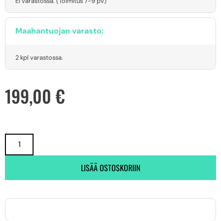
Ei varastossa. (Toimitus 7-9 pv)
Maahantuojan varasto:
2 kpl varastossa.
199,00
€
LISÄÄ OSTOSKORIIN