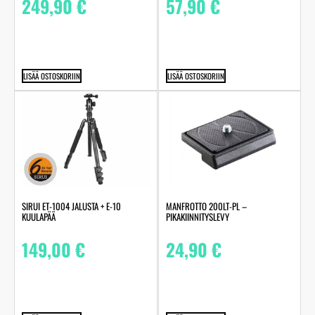
249,90
€
57,90
€
LISÄÄ OSTOSKORIIN
LISÄÄ OSTOSKORIIN
SIRUI ET-1004 JALUSTA + E-10
MANFROTTO 200LT-PL –
KUULAPÄÄ
PIKAKIINNITYSLEVY
149,00
€
24,90
€