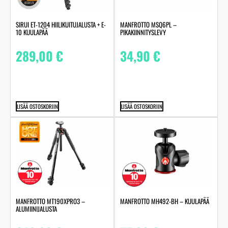
SIRUI ET-1204 HIILIKUITUJALUSTA + E-
MANFROTTO MSQ6PL –
10 KUULAPÄÄ
PIKAKIINNITYSLEVY
289,00
€
34,90
€
LISÄÄ OSTOSKORIIN
LISÄÄ OSTOSKORIIN
MANFROTTO MT190XPRO3 –
MANFROTTO MH492-BH – KUULAPÄÄ
ALUMIINIJALUSTA