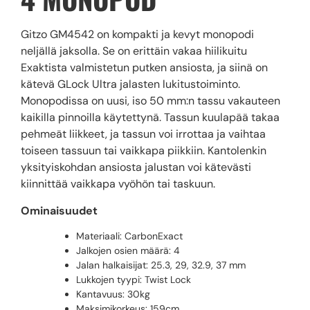
Gitzo GM4542 on kompakti ja kevyt monopodi
neljällä jaksolla. Se on erittäin vakaa hiilikuitu
Exaktista valmistetun putken ansiosta, ja siinä on
kätevä GLock Ultra jalasten lukitustoiminto.
Monopodissa on uusi, iso 50 mm:n tassu vakauteen
kaikilla pinnoilla käytettynä. Tassun kuulapää takaa
pehmeät liikkeet, ja tassun voi irrottaa ja vaihtaa
toiseen tassuun tai vaikkapa piikkiin. Kantolenkin
yksityiskohdan ansiosta jalustan voi kätevästi
kiinnittää vaikkapa vyöhön tai taskuun.
Ominaisuudet
Materiaali: CarbonExact
Jalkojen osien määrä: 4
Jalan halkaisijat: 25.3, 29, 32.9, 37 mm
Lukkojen tyypi: Twist Lock
Kantavuus: 30kg
Maksimikorkeus: 159cm