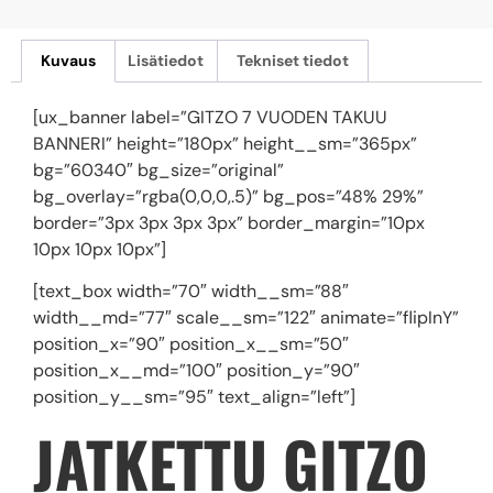
Kuvaus
Lisätiedot
Tekniset tiedot
[ux_banner label=”GITZO 7 VUODEN TAKUU
BANNERI” height=”180px” height__sm=”365px”
bg=”60340″ bg_size=”original”
bg_overlay=”rgba(0,0,0,.5)” bg_pos=”48% 29%”
border=”3px 3px 3px 3px” border_margin=”10px
10px 10px 10px”]
[text_box width=”70″ width__sm=”88″
width__md=”77″ scale__sm=”122″ animate=”flipInY”
position_x=”90″ position_x__sm=”50″
position_x__md=”100″ position_y=”90″
position_y__sm=”95″ text_align=”left”]
JATKETTU GITZO