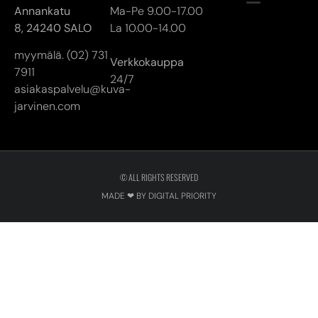
Annankatu
Ma-Pe 9.00-17.00
8,
24240 SALO
La 10.00-14.00
myymälä. (02) 731
Verkkokauppa
7911
24/7
asiakaspalvelu@kuva-
jarvinen.com
© ALL RIGHTS RESERVED
MADE ❤ BY DIGITAL PRIORITY