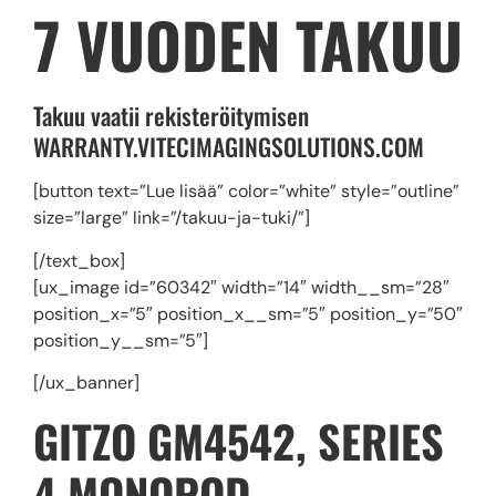
7 VUODEN TAKUU
Takuu vaatii rekisteröitymisen
WARRANTY.VITECIMAGINGSOLUTIONS.COM
[button text=”Lue lisää” color=”white” style=”outline”
size=”large” link=”/takuu-ja-tuki/”]
[/text_box]
[ux_image id=”60342″ width=”14″ width__sm=”28″
position_x=”5″ position_x__sm=”5″ position_y=”50″
position_y__sm=”5″]
[/ux_banner]
GITZO GM4542, SERIES
4 MONOPOD