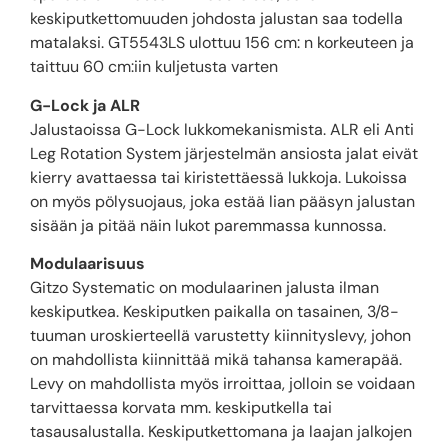
keskiputkettomuuden johdosta jalustan saa todella
matalaksi. GT5543LS ulottuu 156 cm: n korkeuteen ja
taittuu 60 cm:iin kuljetusta varten
G-Lock ja ALR
Jalustaoissa G-Lock lukkomekanismista. ALR eli Anti
Leg Rotation System järjestelmän ansiosta jalat eivät
kierry avattaessa tai kiristettäessä lukkoja. Lukoissa
on myös pölysuojaus, joka estää lian pääsyn jalustan
sisään ja pitää näin lukot paremmassa kunnossa.
Modulaarisuus
Gitzo Systematic on modulaarinen jalusta ilman
keskiputkea. Keskiputken paikalla on tasainen, 3/8-
tuuman uroskierteellä varustetty kiinnityslevy, johon
on mahdollista kiinnittää mikä tahansa kamerapää.
Levy on mahdollista myös irroittaa, jolloin se voidaan
tarvittaessa korvata mm. keskiputkella tai
tasausalustalla. Keskiputkettomana ja laajan jalkojen