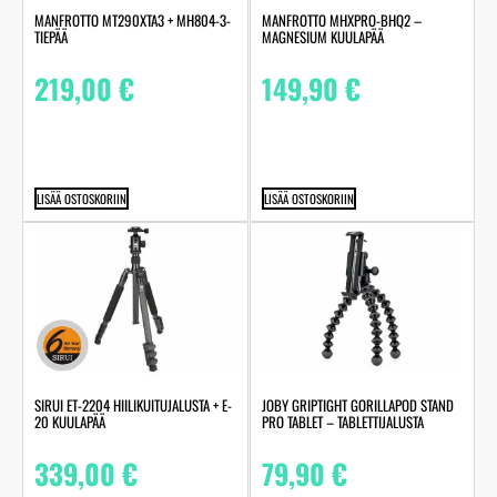
MANFROTTO MT290XTA3 + MH804-3-
MANFROTTO MHXPRO-BHQ2 –
TIEPÄÄ
MAGNESIUM KUULAPÄÄ
219,00
€
149,90
€
LISÄÄ OSTOSKORIIN
LISÄÄ OSTOSKORIIN
SIRUI ET-2204 HIILIKUITUJALUSTA + E-
JOBY GRIPTIGHT GORILLAPOD STAND
20 KUULAPÄÄ
PRO TABLET – TABLETTIJALUSTA
339,00
€
79,90
€