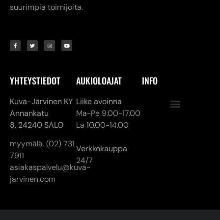
YHTEYSTIEDOT
AUKIOLOAJAT
INFO
Kuva-Järvinen KY
Liike avoinna
Annankatu
Ma-Pe 9.00-17.00
8,
24240 SALO
La 10.00-14.00
myymälä. (02) 731
Verkkokauppa
7911
24/7
asiakaspalvelu@kuva-
jarvinen.com
© ALL RIGHTS RESERVED
MADE ❤ BY DIGITAL PRIORITY