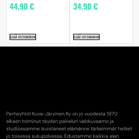
44,90
€
34,90
€
LISÄÄ OSTOSKORIIN
LISÄÄ OSTOSKORIIN
Perheyhtiö Kuva-Järvinen Ky on jo vuodesta 1970
alkaen toiminut täyden palvelun valokuvaamo ja
studiossamme ikuistaneet elämänne tärkeimmät hetket
jo toisessa sukupolvessa. Edustamme kaikkia alan
suurimpia toimijoita.