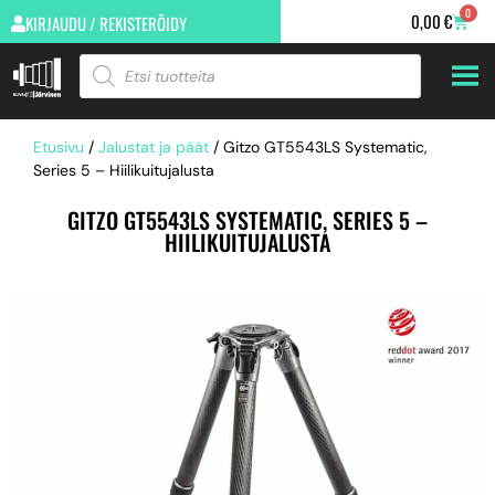
0
0,00
€
KIRJAUDU / REKISTERÖIDY
Etusivu
/
Jalustat ja päät
/ Gitzo GT5543LS Systematic,
Series 5 – Hiilikuitujalusta
GITZO GT5543LS SYSTEMATIC, SERIES 5 –
HIILIKUITUJALUSTA