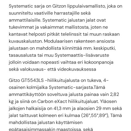
Systematic sarja on Gitzon lippulaivamallisto, joka on
suunniteltu vaativille harrastajille sekä
ammattilaisille. Systematic jalustan jalat ovat
tukevimmat ja vakaimmat mallistosta, joten ne
kantavat helposti pitkät telelinssit tai muun raskaan
kuvauskaluston. Modulaarisen rakenteen ansiosta
jalustaan on mahdollista kiinnittää mm. keskiputki,
tasausalusta tai muu Systemaattis-lisävaruste
jolloin voidaan nopeasti vaihtaa eri kokoonpanoja
sekä valokuvaus- että videokuvauksessa
Gitzo GT5543LS -hiilikuitujalusta on tukeva, 4-
osainen kolmijalka Systematic-sarjasta.Tämä
ammattikäyttöön soveltuva jalusta painaa vain 2,82
kg ja siinä on Carbon eXact hiilikuitujaluat. Yläosen
jalkojen halkaisija on 41,3 mm ja alaosien 29 mm sekä
jalat taittuvat kolmeen eri kulmaa (26°,55°,89°), Tämä
mahdollistaa jalustan käyttämisen
epätasaisimmassakin maastoissa, sekä