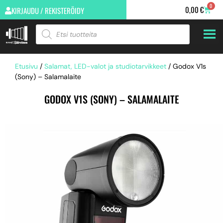
0
0,00
€
KIRJAUDU / REKISTERÖIDY
Etusivu
/
Salamat, LED-valot ja studiotarvikkeet
/ Godox V1s
(Sony) – Salamalaite
GODOX V1S (SONY) – SALAMALAITE