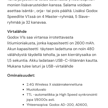
monien lisävarusteiden kanssa. Salama voidaan
asettaa isäntä-, orja- tai pois päältä. Lisäksi Godox
Speedlite V1:ssä on 4 Master-ryhmää, 5 Slave-
ryhmää ja 32 kanavaa.
Virtalähde
Godox V1s saa virtansa irrotettavasta
litiumioniakusta, jonka kapasiteetti on 2600 mAh.
Akun kapasiteetti täyteen ladattuna on noin 480
välähdystä täydellä teholla, ja sen kierrätysaika on
1,5 sekuntia. Akku ladataan USB-C-liitännän kautta.
Mukana tulee laturi ja USB-virtalähde
Ominaisuudet:
2.4G Wireless X sisäänrakennettuna
Muotoiluvalo
TTL -automatiikka ja High Speed synkronointi
jopa 1/8000s asti.
Yhteensopiva: Godox AD-200, AD600,