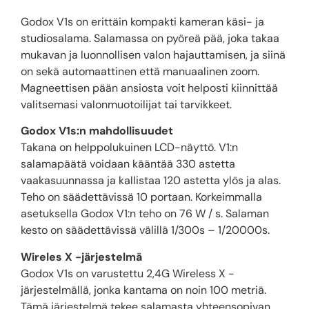
Godox V1s on erittäin kompakti kameran käsi- ja
studiosalama. Salamassa on pyöreä pää, joka takaa
mukavan ja luonnollisen valon hajauttamisen, ja siinä
on sekä automaattinen että manuaalinen zoom.
Magneettisen pään ansiosta voit helposti kiinnittää
valitsemasi valonmuotoilijat tai tarvikkeet.
Godox V1s:n mahdollisuudet
Takana on helppolukuinen LCD-näyttö. V1:n
salamapäätä voidaan kääntää 330 astetta
vaakasuunnassa ja kallistaa 120 astetta ylös ja alas.
Teho on säädettävissä 10 portaan. Korkeimmalla
asetuksella Godox V1:n teho on 76 W / s. Salaman
kesto on säädettävissä välillä 1/300s – 1/20000s.
Wireles X -järjestelmä
Godox V1s on varustettu 2,4G Wireless X -
järjestelmällä, jonka kantama on noin 100 metriä.
Tämä järjestelmä tekee salamasta yhteensopivan