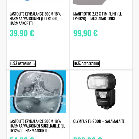
MANFROTTO 2.72 X 11M FLINT (LL
LASTOLITE EZYBALANCE 30CM 18%
LP9026) – TAUSTAKARTONKI
HARMAA/VALKOINEN (LL LR1250) –
HARMAAKORTTI
99,90
€
39,90
€
LISÄÄ OSTOSKORIIN
LISÄÄ OSTOSKORIIN
LASTOLITE EZYBALANCE 30CM 18%
OLYMPUS FL-900R – SALAMALAITE
HARMAA/VALKOINEN SUKELTAJILLE (LL
LR1252) – HARMAAKORTTI