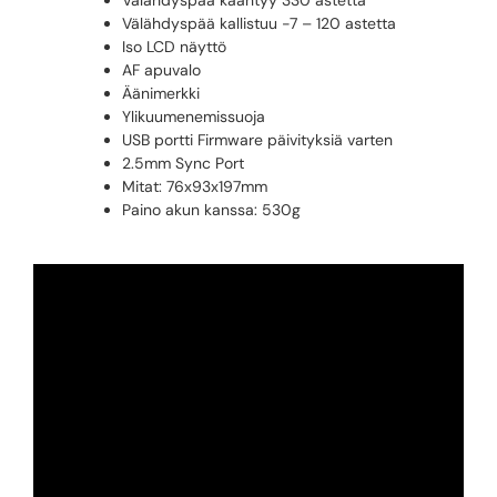
Välähdyspää kallistuu -7 – 120 astetta
Iso LCD näyttö
AF apuvalo
Äänimerkki
Ylikuumenemissuoja
USB portti Firmware päivityksiä varten
2.5mm Sync Port
Mitat: 76x93x197mm
Paino akun kanssa: 530g