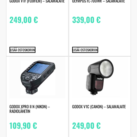
GODOX V1F (FUJIFILM) – SALAMALAITE
OLYMPUS FL-700WR – SALAMALAITE
249,00
€
339,00
€
LISÄÄ OSTOSKORIIN
LISÄÄ OSTOSKORIIN
GODOX XPRO II N (NIKON) –
GODOX V1C (CANON) – SALAMALAITE
RADIOLÄHETIN
109,90
€
249,00
€