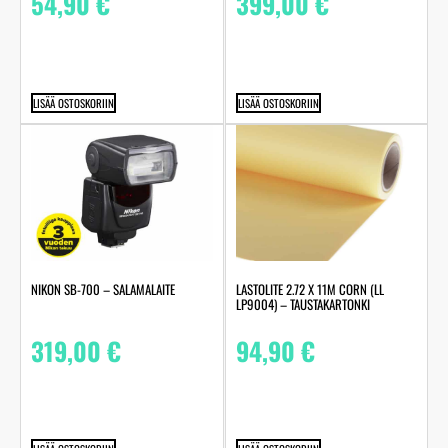
54,90
€
399,00
€
LISÄÄ OSTOSKORIIN
LISÄÄ OSTOSKORIIN
LASTOLITE 2.72 X 11M CORN (LL
NIKON SB-700 – SALAMALAITE
LP9004) – TAUSTAKARTONKI
94,90
€
319,00
€