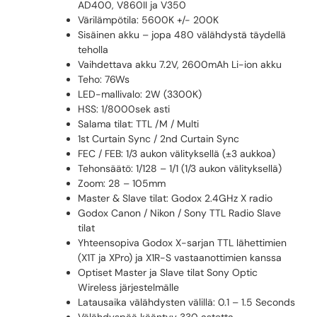
AD400, V860II ja V350
Värilämpötila: 5600K +/- 200K
Sisäinen akku – jopa 480 välähdystä täydellä
teholla
Vaihdettava akku 7.2V, 2600mAh Li-ion akku
Teho: 76Ws
LED-mallivalo: 2W (3300K)
HSS: 1/8000sek asti
Salama tilat: TTL /M / Multi
1st Curtain Sync / 2nd Curtain Sync
FEC / FEB: 1/3 aukon välityksellä (±3 aukkoa)
Tehonsäätö: 1/128 – 1/1 (1/3 aukon välityksellä)
Zoom: 28 – 105mm
Master & Slave tilat: Godox 2.4GHz X radio
Godox Canon / Nikon / Sony TTL Radio Slave
tilat
Yhteensopiva Godox X-sarjan TTL lähettimien
(X1T ja XPro) ja X1R-S vastaanottimien kanssa
Optiset Master ja Slave tilat Sony Optic
Wireless järjestelmälle
Latausaika välähdysten välillä: 0.1 – 1.5 Seconds
Välähdyspää kääntyy 330 astetta