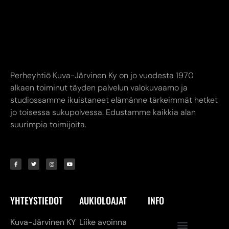
Perheyhtiö Kuva-Järvinen Ky on jo vuodesta 1970
alkaen toiminut täyden palvelun valokuvaamo ja
studiossamme ikuistaneet elämänne tärkeimmät hetket
jo toisessa sukupolvessa. Edustamme kaikkia alan
suurimpia toimijoita.
YHTEYSTIEDOT
AUKIOLOAJAT
INFO
Kuva-Järvinen KY
Liike avoinna
Annankatu
Ma-Pe 9.00-17.00
8,
24240 SALO
La 10.00-14.00
myymälä. (02) 731
Verkkokauppa
7911
24/7
asiakaspalvelu@kuva-