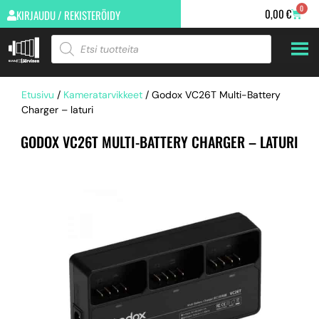
0
0,00
€
KIRJAUDU / REKISTERÖIDY
Etusivu
/
Kameratarvikkeet
/ Godox VC26T Multi-Battery
Charger – laturi
GODOX VC26T MULTI-BATTERY CHARGER – LATURI