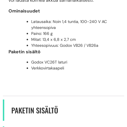
voi ladata kolmea akkua samanaikaisesti.
Ominaisuudet
Latausaika: Noin 1,4 tuntia, 100-240 V AC
yhteensopiva
Paino: 166 g
Mitat: 13,4 x 6,8 x 2,7 cm
Yhteesopivuus: Godox VB26 / VB26a
Paketin sisältö
Godox VC26T laturi
Verkkovirtakaapeli
PAKETIN SISÄLTÖ