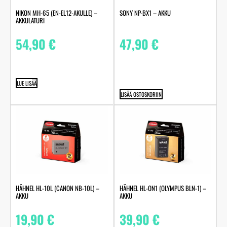
NIKON MH-65 (EN-EL12-AKULLE) –
SONY NP-BX1 – AKKU
AKKULATURI
54,90
€
47,90
€
LUE LISÄÄ
LISÄÄ OSTOSKORIIN
HÄHNEL HL-10L (CANON NB-10L) –
HÄHNEL HL-ON1 (OLYMPUS BLN-1) –
AKKU
AKKU
19,90
€
39,90
€