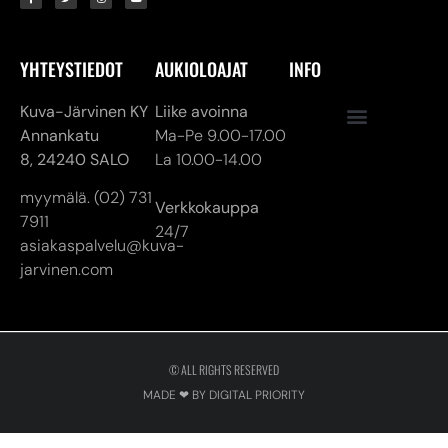
YHTEYSTIEDOT
AUKIOLOAJAT
INFO
Kuva-Järvinen KY
Liike avoinna
Annankatu
Ma-Pe 9.00-17.00
8,
24240 SALO
La 10.00-14.00
myymälä. (02) 731
Verkkokauppa
7911
24/7
asiakaspalvelu@kuva-
jarvinen.com
© ALL RIGHTS RESERVED
MADE ❤ BY DIGITAL PRIORITY