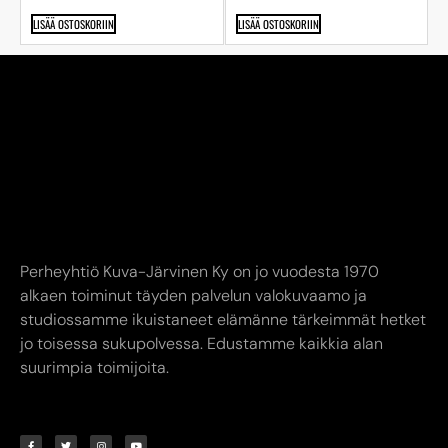
LISÄÄ OSTOSKORIIN
LISÄÄ OSTOSKORIIN
Perheyhtiö Kuva-Järvinen Ky on jo vuodesta 1970
alkaen toiminut täyden palvelun valokuvaamo ja
studiossamme ikuistaneet elämänne tärkeimmät hetket
jo toisessa sukupolvessa. Edustamme kaikkia alan
suurimpia toimijoita.