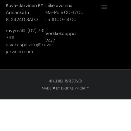
Kuva-Järvinen KY
Liike avoinna
Annankatu
Ma-Pe 9.00-17.00
8,
24240 SALO
La 10.00-14.00
myymälä. (02) 731
Verkkokauppa
7911
24/7
asiakaspalvelu@kuva-
jarvinen.com
© ALL RIGHTS RESERVED
MADE ❤ BY DIGITAL PRIORITY