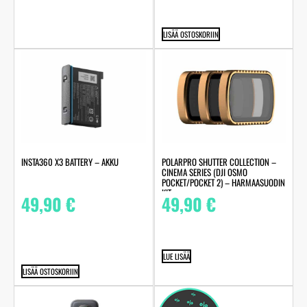
LISÄÄ OSTOSKORIIN
INSTA360 X3 BATTERY – AKKU
POLARPRO SHUTTER COLLECTION –
CINEMA SERIES (DJI OSMO
POCKET/POCKET 2) – HARMAASUODIN
KIT
49,90
€
49,90
€
LUE LISÄÄ
LISÄÄ OSTOSKORIIN