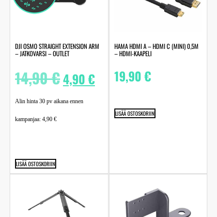
DJI OSMO STRAIGHT EXTENSION ARM
HAMA HDMI A – HDMI C (MINI) 0,5M
– JATKOVARSI – OUTLET
– HDMI-KAAPELI
14,90
€
19,90
€
4,90
€
Alin hinta 30 pv aikana ennen
LISÄÄ OSTOSKORIIN
kampanjaa:
4,90
€
LISÄÄ OSTOSKORIIN