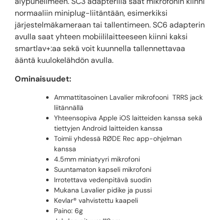
älypuhelimeen. SC3 adapterilla saat mikrofonin kiinni
normaaliin miniplug-liitäntään, esimerkiksi
järjestelmäkameraan tai tallentimeen. SC6 adapterin
avulla saat yhteen mobiililaitteeseen kiinni kaksi
smartlav+:aa sekä voit kuunnella tallennettavaa
ääntä kuulokelähdön avulla.
Ominaisuudet:
Ammattitasoinen Lavalier mikrofooni TRRS jack
liitännällä
Yhteensopiva Apple iOS laitteiden kanssa sekä
tiettyjen Android laitteiden kanssa
Toimii yhdessä RØDE Rec app-ohjelman
kanssa
4.5mm miniatyyri mikrofoni
Suuntamaton kapseli mikrofoni
Irrotettava vedenpitävä suodin
Mukana Lavalier pidike ja pussi
Kevlar® vahvistettu kaapeli
Paino: 6g