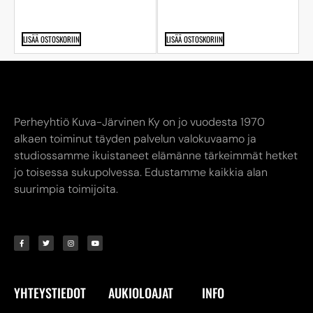
LISÄÄ OSTOSKORIIN
LISÄÄ OSTOSKORIIN
Perheyhtiö Kuva-Järvinen Ky on jo vuodesta 1970
alkaen toiminut täyden palvelun valokuvaamo ja
studiossamme ikuistaneet elämänne tärkeimmät hetket
jo toisessa sukupolvessa. Edustamme kaikkia alan
suurimpia toimijoita.
YHTEYSTIEDOT
AUKIOLOAJAT
INFO