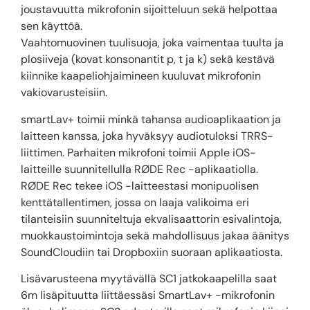
joustavuutta mikrofonin sijoitteluun sekä helpottaa
sen käyttöä.
Vaahtomuovinen tuulisuoja, joka vaimentaa tuulta ja
plosiiveja (kovat konsonantit p, t ja k) sekä kestävä
kiinnike kaapeliohjaimineen kuuluvat mikrofonin
vakiovarusteisiin.
smartLav+ toimii minkä tahansa audioaplikaation ja
laitteen kanssa, joka hyväksyy audiotuloksi
TRRS
-
liittimen. Parhaiten mikrofoni toimii Apple iOS-
laitteille suunnitellulla
RØDE
Rec -aplikaatiolla.
RØDE
Rec tekee iOS -laitteestasi monipuolisen
kenttätallentimen, jossa on laaja valikoima eri
tilanteisiin suunniteltuja ekvalisaattorin esivalintoja,
muokkaustoimintoja sekä mahdollisuus jakaa äänitys
SoundCloudiin tai Dropboxiin suoraan aplikaatiosta.
Lisävarusteena myytävällä SC1 jatkokaapelilla saat
6m lisäpituutta liittäessäsi SmartLav+ -mikrofonin