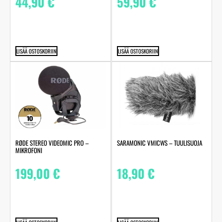
44,90
€
59,90
€
LISÄÄ OSTOSKORIIN
LISÄÄ OSTOSKORIIN
RØDE STEREO VIDEOMIC PRO –
SARAMONIC VMICWS – TUULISUOJA
MIKROFONI
199,00
€
18,90
€