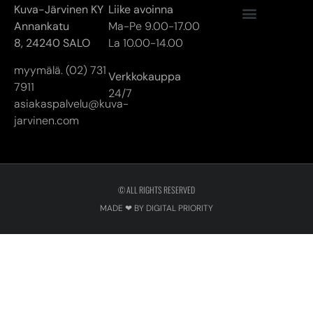
Kuva-Järvinen KY
Liike avoinna
Annankatu
Ma-Pe 9.00-17.00
8,
24240 SALO
La 10.00-14.00
myymälä. (02) 731
Verkkokauppa
7911
24/7
asiakaspalvelu@kuva-
jarvinen.com
© ALL RIGHTS RESERVED
MADE ❤ BY DIGITAL PRIORITY