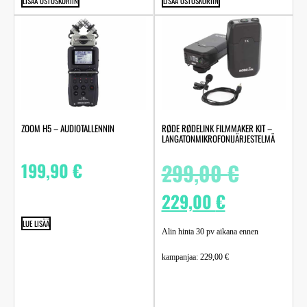
LISÄÄ OSTOSKORIIN
LISÄÄ OSTOSKORIIN
ZOOM H5 – AUDIOTALLENNIN
RØDE RØDELINK FILMMAKER KIT –
LANGATONMIKROFONIJÄRJESTELMÄ
199,90
€
299,00
€
229,00
€
LUE LISÄÄ
Alin hinta 30 pv aikana ennen
kampanjaa:
229,00
€