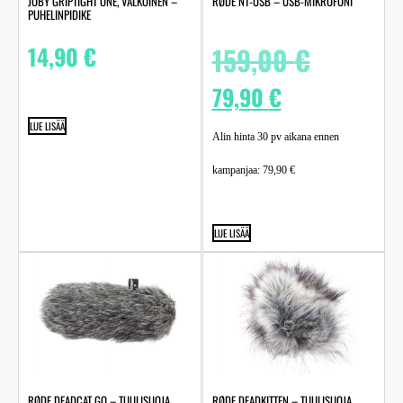
JOBY GRIPTIGHT ONE, VALKOINEN –
RØDE NT-USB – USB-MIKROFONI
PUHELINPIDIKE
14,90
€
159,00
€
79,90
€
LUE LISÄÄ
Alin hinta 30 pv aikana ennen
kampanjaa:
79,90
€
LUE LISÄÄ
RØDE DEADCAT GO – TUULISUOJA
RØDE DEADKITTEN – TUULISUOJA