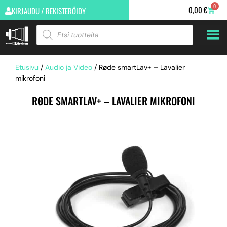
0
0,00
€
KIRJAUDU / REKISTERÖIDY
Etusivu
/
Audio ja Video
/ Røde smartLav+ – Lavalier
mikrofoni
RØDE SMARTLAV+ – LAVALIER MIKROFONI