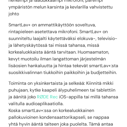
herkempi ja laadukkaampi mikrofoni, parempi
ympäristön melun karsinta ja kevlarilla vahvistettu
johto
SmartLav+ on ammattikäyttöön soveltuva,
rintapieleen asetettava mikrofoni. SmartLav+ on
suunniteltu laajalti käytettäväksi elokuva-, televisio-
ja lähetyskäytössä tai missä tahansa, missä
korkealuokkaista ääntä tarvitaan. Huomaamaton,
kevyt muotoilu ilman langattoman järjestelmän
lisäosien hankaluutta ja hintaa tekevät smartLav+:sta
suosikkivalinnan tiukkoihin paikkoihin ja budjetteihin.
Toiminta on yksinkertaista ja selkeää: Kiinnitä mikki
puhujaan, kytke kaapeli älypuhelimeen tai tablettiin
ja äänitä joko
RØDE
Rec
iOS-appilla tai millä tahansa
valitulla audioaplikaatiolla.
Koska smartLav+:ssa on korkealuokkainen
pallokuvioinen kondensaattorikapseli, se nappaa
yhtä hyvin ääntä talteen joka puolelta. Tämä antaa