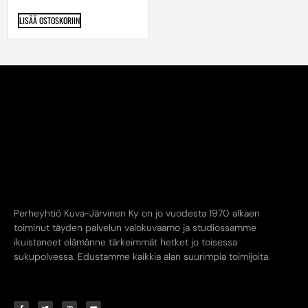
LISÄÄ OSTOSKORIIN
Perheyhtiö Kuva-Järvinen Ky on jo vuodesta 1970 alkaen
toiminut täyden palvelun valokuvaamo ja studiossamme
ikuistaneet elämänne tärkeimmät hetket jo toisessa
sukupolvessa. Edustamme kaikkia alan suurimpia toimijoita.