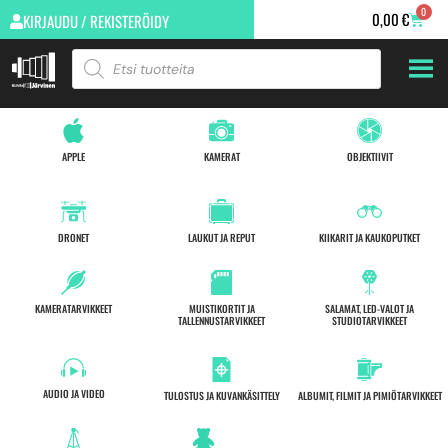
0
0,00
€
KIRJAUDU / REKISTERÖIDY
APPLE
KAMERAT
OBJEKTIIVIT
DRONET
LAUKUT JA REPUT
KIIKARIT JA KAUKOPUTKET
KAMERATARVIKKEET
MUISTIKORTIT JA
SALAMAT, LED-VALOT JA
TALLENNUSTARVIKKEET
STUDIOTARVIKKEET
AUDIO JA VIDEO
TULOSTUS JA KUVANKÄSITTELY
ALBUMIT, FILMIT JA PIMIÖTARVIKKEET