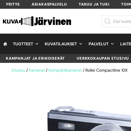
YRITYS
ASIAKASPALVELU
TAKUU JA TUKI
TOI
TUOTTEET
KUVATILAUKSET
PALVELUT
LAIT
KAMPANJAT JA ERIKOISERÄT
VERKKOKAUPAN ETUSIVU
Etusivu
/
Kamerat
/
Kompaktikamerat
/ Rollei Compactline 10X