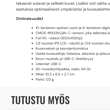
takaavat sulavat ja selkeät kuvat. Lisäksi voit valita 
asetuksia optimaalisesti ympäristösi ja kuvauskoht
Ominaisuudet
10-kertainen optinen zoom ja 6-kertainen digi
CMOS-IMX335LQN-C-sensori, joka tallentaa ku
Full HD -videot (1920x1080p)
2,8 tuuman IPS LCD -näyttö ja 1,58 tuuman et
Kuvanvakain ja kasvojentunnistus
Useita kuvaustiloja: hidastus, aikaviive ja jatku
Kevyt muotoilu ja USB-C-liitettävyys
Liitännät: USB-C
SD-muistikorttipaikka, maks. 64 Gt
Mitat: 10,2 x 6,5 x 2,7 cm
Paino: 123 g
TUTUSTU MYÖS