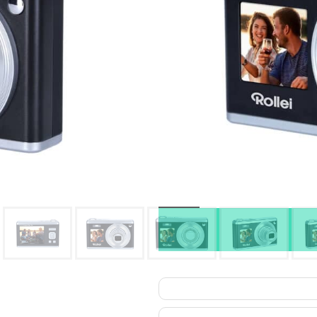
Oma varasto:
Maahantuojan varasto:
149,90
€