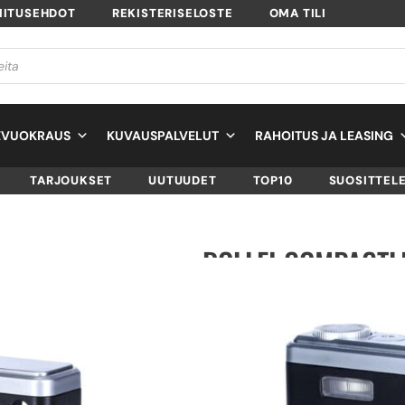
MITUSEHDOT
REKISTERISELOSTE
OMA TILI
EVUOKRAUS
KUVAUSPALVELUT
RAHOITUS JA LEASING
TARJOUKSET
UUTUUDET
TOP10
SUOSITTEL
ROLLEI COMPACTL
SKU
10300
TUOTTEEN SAATAVUUS