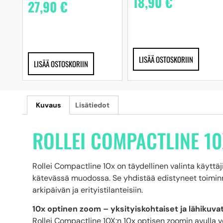
18,90
€
27,90
€
LISÄÄ OSTOSKORIIN
LISÄÄ OSTOSKORIIN
Kuvaus
Lisätiedot
ROLLEI COMPACTLINE 10
Rollei Compactline 10x on täydellinen valinta käyttäj
kätevässä muodossa. Se yhdistää edistyneet toiminn
arkipäivän ja erityistilanteisiin.
10x optinen zoom – yksityiskohtaiset ja lähikuva
Rollei Compactline 10X:n 10x optisen zoomin avulla voi