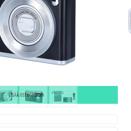
Ei varastossa. (Toimitus 7-9 pv)
Ei varastossa.
LISÄÄ OSTOSKORIIN