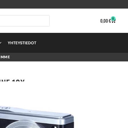
0
0,00
€
YHTEYSTIEDOT
EMME
INE 10X