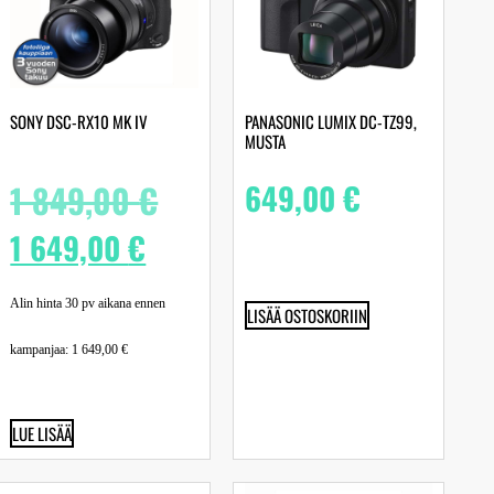
SONY DSC-RX10 MK IV
PANASONIC LUMIX DC-TZ99,
MUSTA
1 849,00
€
649,00
€
1 649,00
€
Alin hinta 30 pv aikana ennen
LISÄÄ OSTOSKORIIN
kampanjaa:
1 649,00
€
LUE LISÄÄ