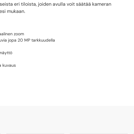
useista eri tiloista, joiden avulla voit säätää kameran
eesi mukaan.
taalinen zoom
via jopa 20 MP tarkkuudella
unäyttö
va kuvaus