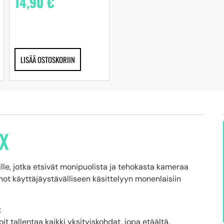
14,90
€
LISÄÄ OSTOSKORIIN
X
ille, jotka etsivät monipuolista ja tehokasta kameraa
ot käyttäjäystävälliseen käsittelyyn monenlaisiin
t
t tallentaa kaikki yksityiskohdat, jopa etäältä.