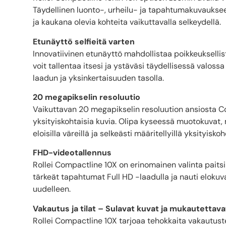
Täydellinen luonto-, urheilu- ja tapahtumakuvauksee
ja kaukana olevia kohteita vaikuttavalla selkeydellä.
Etunäyttö selfieitä varten
Innovatiivinen etunäyttö mahdollistaa poikkeuksellis
voit tallentaa itsesi ja ystäväsi täydellisessä valoss
laadun ja yksinkertaisuuden tasolla.
20 megapikselin resoluutio
Vaikuttavan 20 megapikselin resoluution ansiosta Co
yksityiskohtaisia kuvia. Olipa kyseessä muotokuvat,
eloisilla väreillä ja selkeästi määritellyillä yksityiskohd
FHD-videotallennus
Rollei Compactline 10X on erinomainen valinta paits
tärkeät tapahtumat Full HD -laadulla ja nauti elokuv
uudelleen.
Vakautus ja tilat – Sulavat kuvat ja mukautettav
Rollei Compactline 10X tarjoaa tehokkaita vakautuste