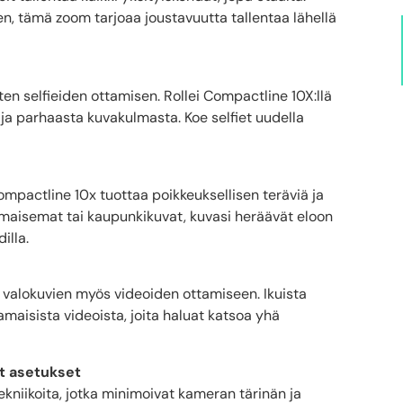
n, tämä zoom tarjoaa joustavuutta tallentaa lähellä
ten selfieiden ottamisen. Rollei Compactline 10X:llä
a ja parhaasta kuvakulmasta. Koe selfiet uudella
mpactline 10x tuottaa poikkeuksellisen teräviä ja
 maisemat tai kaupunkikuvat, kuvasi heräävät eloon
illa.
i valokuvien myös videoiden ottamiseen. Ikuista
amaisista videoista, joita haluat katsoa yhä
at asetukset
kniikoita, jotka minimoivat kameran tärinän ja