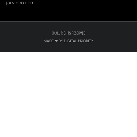
jarvinen.com
© ALL RIGHTS RESERVED
MADE ❤ BY DIGITAL PRIORITY