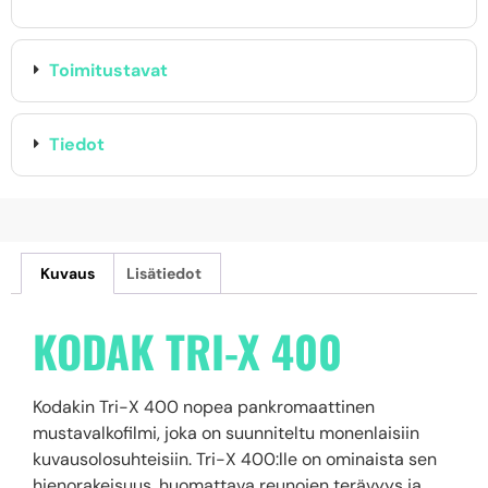
Toimitustavat
Tiedot
Kuvaus
Lisätiedot
KODAK TRI-X 400
Kodakin Tri-X 400 nopea pankromaattinen
mustavalkofilmi, joka on suunniteltu monenlaisiin
kuvausolosuhteisiin. Tri-X 400:lle on ominaista sen
hienorakeisuus, huomattava reunojen terävyys ja