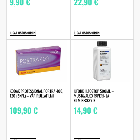
9,90
€
22,90
€
LISÄÄ OSTOSKORIIN
LISÄÄ OSTOSKORIIN
KODAK PROFESSIONAL PORTRA 400,
ILFORD ILFOSTOP 500ML –
120 (5KPL) – VÄRIRULLAFILMI
MUSTAVALKO PAPERI- JA
FILMIKESKEYTE
109,90
€
14,90
€