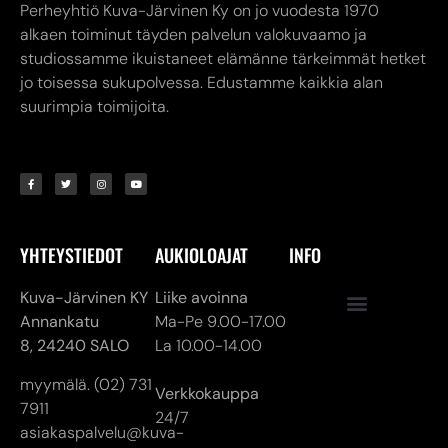
Perheyhtiö Kuva-Järvinen Ky on jo vuodesta 1970
alkaen toiminut täyden palvelun valokuvaamo ja
studiossamme ikuistaneet elämänne tärkeimmät hetket
jo toisessa sukupolvessa. Edustamme kaikkia alan
suurimpia toimijoita.
YHTEYSTIEDOT
AUKIOLOAJAT
INFO
Kuva-Järvinen KY
Liike avoinna
Annankatu
Ma-Pe 9.00-17.00
8,
24240 SALO
La 10.00-14.00
myymälä. (02) 731
Verkkokauppa
7911
24/7
asiakaspalvelu@kuva-