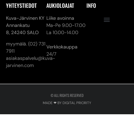
YHTEYSTIEDOT
AUKIOLOAJAT
INFO
Kuva-Järvinen KY
Liike avoinna
Annankatu
Ma-Pe 9.00-17.00
8,
24240 SALO
La 10.00-14.00
myymälä. (02) 731
Verkkokauppa
7911
24/7
asiakaspalvelu@kuva-
jarvinen.com
© ALL RIGHTS RESERVED
MADE ❤ BY DIGITAL PRIORITY