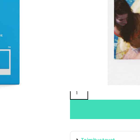
TUOTTEEN SAATAVUUS
Oma varasto:
Maahantuojan varasto:
21,90
€
Toimitustavat