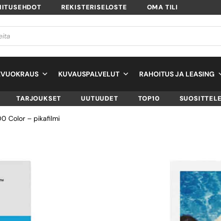
MITUSEHDOT
REKISTERISELOSTE
OMA TILI
EVUOKRAUS
KUVAUSPALVELUT
RAHOITUS JA LEASING
TARJOUKSET
UUTUUDET
TOP10
SUOSITTEL
00 Color – pikafilmi
POLAROID ORIGI
600 COLOR –
PIKAFILMI
SKU
6002