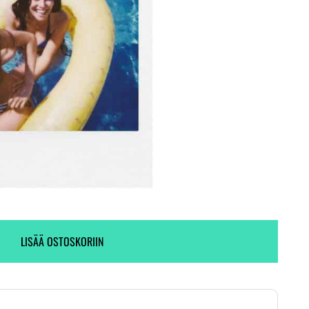
Toimitus heti! (1 kpl varastossa)
Ei varastossa.
LISÄÄ OSTOSKORIIN