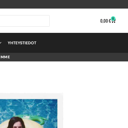
0
0,00
€
YHTEYSTIEDOT
EMME
NALS