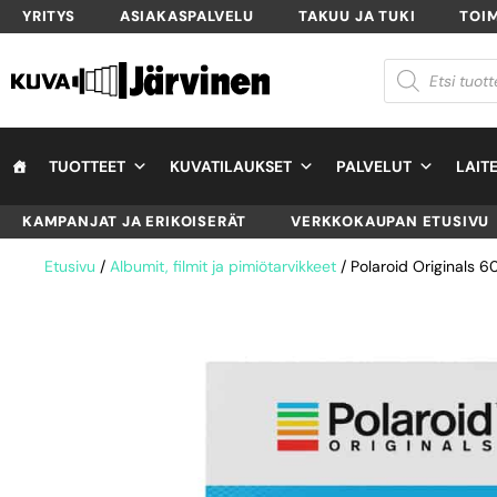
YRITYS
ASIAKASPALVELU
TAKUU JA TUKI
TOI
TUOTTEET
KUVATILAUKSET
PALVELUT
LAIT
KAMPANJAT JA ERIKOISERÄT
VERKKOKAUPAN ETUSIVU
Etusivu
/
Albumit, filmit ja pimiötarvikkeet
/ Polaroid Originals 6