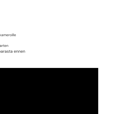
kameroille
varten
parasta ennen