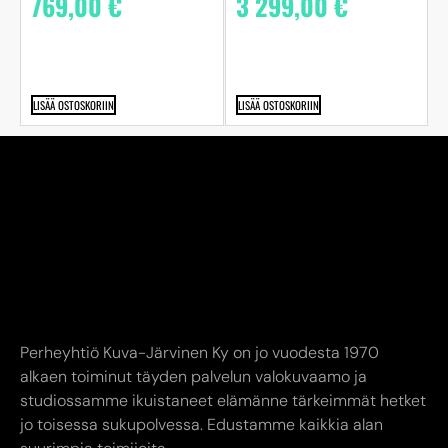
769,00
€
3 299,00
€
LISÄÄ OSTOSKORIIN
LISÄÄ OSTOSKORIIN
Perheyhtiö Kuva-Järvinen Ky on jo vuodesta 1970
alkaen toiminut täyden palvelun valokuvaamo ja
studiossamme ikuistaneet elämänne tärkeimmät hetket
jo toisessa sukupolvessa. Edustamme kaikkia alan
suurimpia toimijoita.