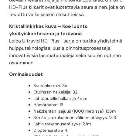
HD-Plus kiikarit ovat luotettavia seuralainen, joka on
testattu vaikeissakin olosuhteissa.
Kristallinkirkas kuva – Koe luonto
yksityiskohtaisena ja terävänä
Leica Ultravid HD-Plus -sarja on tarkka yhdistelmä
huipputeknologiaa, uusia pinnoitusprosesseja,
innovatiivisia lasimateriaaleja sekä suuren optinen
osaaminen.
Ominaisuudet
Suurenkerroin: 8x
Etulinssin halkaisija: 32
Lähtöpupillinhalkaisija 4mm
Hämäräarvo: 16
Näkökentän laajuus (1000 metrissä): 135m
Silmän ja okulaarinen välinen etäisyys: 13.3
Lähin tarkennusetäisyys: 2.1m
Diopterisäätö ± 4