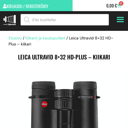
0
0,00
€
KIRJAUDU / REKISTERÖIDY
Etusivu
/
Kiikarit ja kaukoputket
/ Leica Ultravid 8×32 HD-
Plus – kiikari
LEICA ULTRAVID 8×32 HD-PLUS – KIIKARI