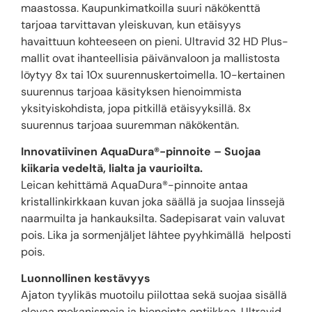
maastossa. Kaupunkimatkoilla suuri näkökenttä
tarjoaa tarvittavan yleiskuvan, kun etäisyys
havaittuun kohteeseen on pieni. Ultravid 32 HD Plus-
mallit ovat ihanteellisia päivänvaloon ja mallistosta
löytyy 8x tai 10x suurennuskertoimella. 10-kertainen
suurennus tarjoaa käsityksen hienoimmista
yksityiskohdista, jopa pitkillä etäisyyksillä. 8x
suurennus tarjoaa suuremman näkökentän.
Innovatiivinen AquaDura®-pinnoite – Suojaa
kiikaria vedeltä, lialta ja vaurioilta.
Leican kehittämä AquaDura®-pinnoite antaa
kristallinkirkkaan kuvan joka säällä ja suojaa linssejä
naarmuilta ja hankauksilta. Sadepisarat vain valuvat
pois. Lika ja sormenjäljet lähtee pyyhkimällä helposti
pois.
Luonnollinen kestävyys
Ajaton tyylikäs muotoilu piilottaa sekä suojaa sisällä
olevaa mekanismeja ja hienointa optiikkaa. Ultravid