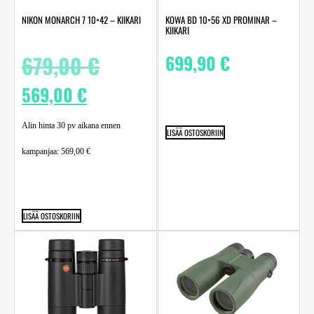
NIKON MONARCH 7 10×42 – KIIKARI
KOWA BD 10×56 XD PROMINAR –
KIIKARI
679,00
€
699,90
€
569,00
€
Alin hinta 30 pv aikana ennen
LISÄÄ OSTOSKORIIN
kampanjaa:
569,00
€
LISÄÄ OSTOSKORIIN