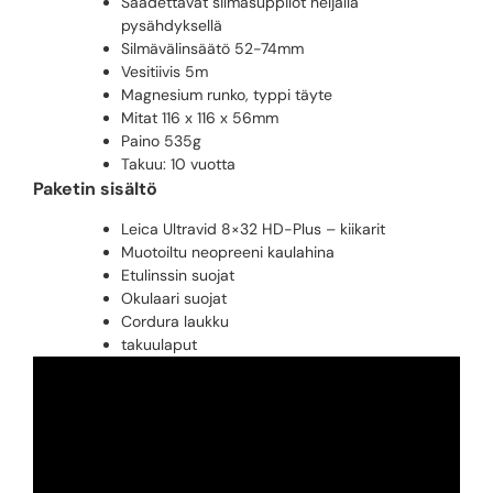
Säädettävät silmäsuppilot neljällä
pysähdyksellä
Silmävälinsäätö 52-74mm
Vesitiivis 5m
Magnesium runko, typpi täyte
Mitat 116 x 116 x 56mm
Paino 535g
Takuu: 10 vuotta
Paketin sisältö
Leica Ultravid 8×32 HD-Plus – kiikarit
Muotoiltu neopreeni kaulahina
Etulinssin suojat
Okulaari suojat
Cordura laukku
takuulaput