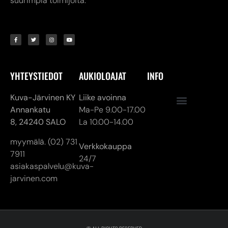
YHTEYSTIEDOT
AUKIOLOAJAT
INFO
Kuva-Järvinen KY
Liike avoinna
Annankatu
Ma-Pe 9.00-17.00
8,
24240 SALO
La 10.00-14.00
myymälä. (02) 731
Verkkokauppa
7911
24/7
asiakaspalvelu@kuva-
jarvinen.com
© ALL RIGHTS RESERVED
MADE ❤ BY DIGITAL PRIORITY