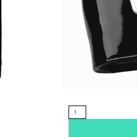
Oma varasto:
Maahantuojan varasto:
1,00
€
19,90
€
Alin hinta 30 pv aikana ennen kampanjaa:
1,00