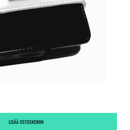
Toimitus heti! (5 kpl varastossa)
Tieto ei ole saatavilla.
€
LISÄÄ OSTOSKORIIN