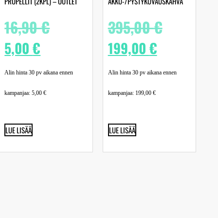
PROPELLIT (2KPL) – OUTLET
AKKU-/PYSTYKUVAUSKAHVA
16,90
€
395,00
€
5,00
€
199,00
€
Alin hinta 30 pv aikana ennen
Alin hinta 30 pv aikana ennen
kampanjaa:
5,00
€
kampanjaa:
199,00
€
LUE LISÄÄ
LUE LISÄÄ