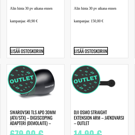
Alin hinta 30 pv aikana ennen
Alin hinta 30 pv aikana ennen
kampanjaa:
49,90
€
kampanjaa:
150,00
€
LISÄÄ OSTOSKORIIN
LISÄÄ OSTOSKORIIN
SWAROVSKI TLS APO 30MM
DJI OSMO STRAIGHT
(ATX/STX) – DIGISCOPING
EXTENSION ARM – JATKOVARSI
ADAPTERI (DEMOLAITE) –
– OUTLET
OUTLET
679,00
€
14,90
€