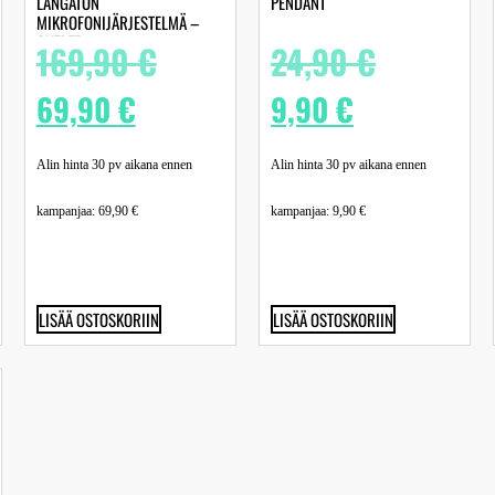
LANGATON
PENDANT
MIKROFONIJÄRJESTELMÄ –
OUTLET
169,90
€
24,90
€
69,90
€
9,90
€
Alin hinta 30 pv aikana ennen
Alin hinta 30 pv aikana ennen
kampanjaa:
69,90
€
kampanjaa:
9,90
€
LISÄÄ OSTOSKORIIN
LISÄÄ OSTOSKORIIN