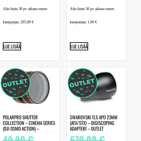
Alin hinta 30 pv aikana ennen
Alin hinta 30 pv aikana ennen
kampanjaa:
295,00
€
kampanjaa:
1,00
€
LUE LISÄÄ
LUE LISÄÄ
POLARPRO SHUTTER
SWAROVSKI TLS APO 23MM
COLLECTION – CINEMA SERIES
(ATX/STX) – DIGISCOPING
(DJI OSMO ACTION) –
ADAPTERI – OUTLET
HARMAASUODIN KIT – OUTLET
49,90
€
679,00
€