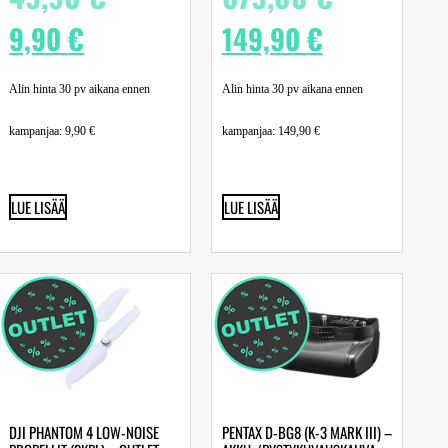
9,90
€
149,90
€
Alin hinta 30 pv aikana ennen
Alin hinta 30 pv aikana ennen
kampanjaa:
9,90
€
kampanjaa:
149,90
€
LUE LISÄÄ
LUE LISÄÄ
DJI PHANTOM 4 LOW-NOISE
PENTAX D-BG8 (K-3 MARK III) –