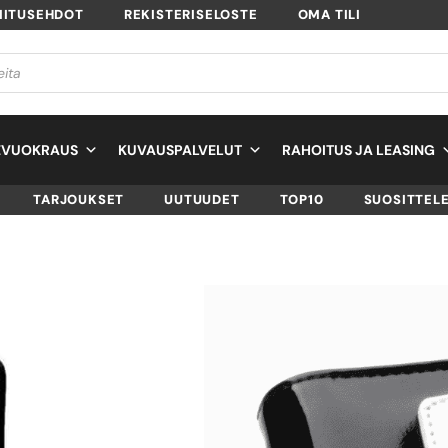
MITUSEHDOT
REKISTERISELOSTE
OMA TILI
EVUOKRAUS
KUVAUSPALVELUT
RAHOITUS JA LEASING
TARJOUKSET
UUTUUDET
TOP10
SUOSITTEL
NIKON CS-S26 –
LAUKKU – OUTLE
SKU
VAECSS26
TUOTTEEN SAATAVUUS