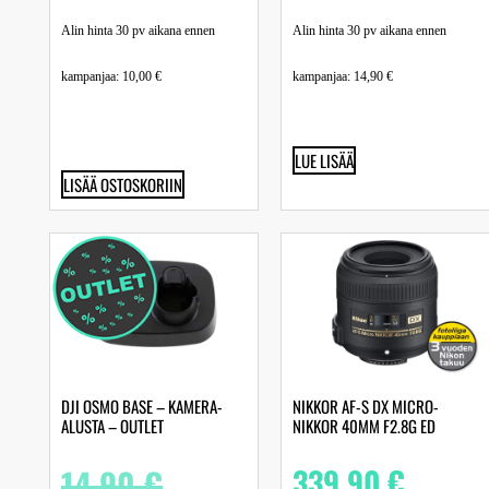
Alin hinta 30 pv aikana ennen
Alin hinta 30 pv aikana ennen
kampanjaa:
10,00
€
kampanjaa:
14,90
€
LUE LISÄÄ
LISÄÄ OSTOSKORIIN
DJI OSMO BASE – KAMERA-
NIKKOR AF-S DX MICRO-
ALUSTA – OUTLET
NIKKOR 40MM F2.8G ED
14,90
€
339,90
€