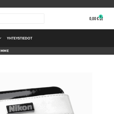
0
0,00
€
YHTEYSTIEDOT
EMME
T