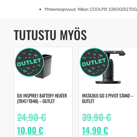
Yhteensopivuus: Nikon COOLPIX S2600/S270
TUTUSTU MYÖS
DJI INSPIRE1 BATTERY HEATER
INSTA360 GO 3 PIVOT STAND –
(TB47/TB48) – OUTLET
OUTLET
24,90
€
39,90
€
10,00
€
14,90
€