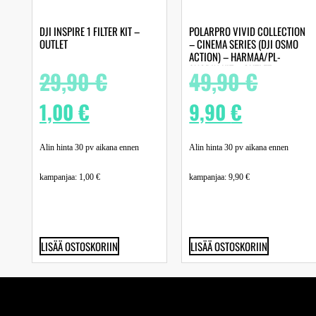
DJI INSPIRE 1 FILTER KIT –
POLARPRO VIVID COLLECTION
OUTLET
– CINEMA SERIES (DJI OSMO
ACTION) – HARMAA/PL-
SUODIN KIT – OUTLET
29,90
€
49,90
€
1,00
€
9,90
€
Alin hinta 30 pv aikana ennen
Alin hinta 30 pv aikana ennen
kampanjaa:
1,00
€
kampanjaa:
9,90
€
LISÄÄ OSTOSKORIIN
LISÄÄ OSTOSKORIIN