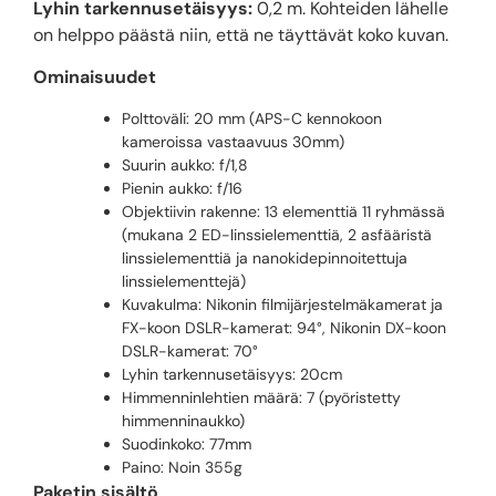
Lyhin tarkennusetäisyys:
0,2 m. Kohteiden lähelle
on helppo päästä niin, että ne täyttävät koko kuvan.
Ominaisuudet
Polttoväli: 20 mm (APS-C kennokoon
kameroissa vastaavuus 30mm)
Suurin aukko: f/1,8
Pienin aukko: f/16
Objektiivin rakenne: 13 elementtiä 11 ryhmässä
(mukana 2 ED-linssielementtiä, 2 asfääristä
linssielementtiä ja nanokidepinnoitettuja
linssielementtejä)
Kuvakulma: Nikonin filmijärjestelmäkamerat ja
FX-koon DSLR-kamerat: 94°, Nikonin DX-koon
DSLR-kamerat: 70°
Lyhin tarkennusetäisyys: 20cm
Himmenninlehtien määrä: 7 (pyöristetty
himmenninaukko)
Suodinkoko: 77mm
Paino: Noin 355g
Paketin sisältö