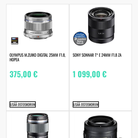
OLYMPUS M.ZUIKO DIGITAL 25MM F1.8,
SONY SONNAR T* E 24MM F1.8 ZA
HOPEA
375,00
€
1 099,00
€
LISÄÄ OSTOSKORIIN
LISÄÄ OSTOSKORIIN