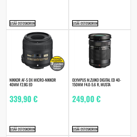
LISÄÄ OSTOSKORIIN
LISÄÄ OSTOSKORIIN
NIKKOR AF-S DX MICRO-NIKKOR
OLYMPUS M.ZUIKO DIGITAL ED 40-
40MM F2.8G ED
150MM F4.0-5.6 R, MUSTA
339,90
€
249,00
€
LISÄÄ OSTOSKORIIN
LISÄÄ OSTOSKORIIN