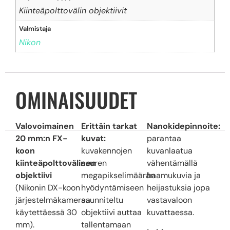
Kiinteäpolttovälin objektiivit
Valmistaja
Nikon
OMINAISUUDET
Valovoimainen
Erittäin tarkat
Nanokidepinnoite:
20 mm:n FX-
kuvat:
parantaa
koon
kuvakennojen
kuvanlaatua
kiinteäpolttovälinen
suuren
vähentämällä
objektiivi
megapikselimäärän
haamukuvia ja
(Nikonin DX-koon
hyödyntämiseen
heijastuksia jopa
järjestelmäkameraa
suunniteltu
vastavaloon
käytettäessä 30
objektiivi auttaa
kuvattaessa.
mm).
tallentamaan