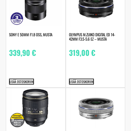
SONY E 50MM F1.8 OSS, MUSTA
OLYMPUS M.ZUIKO DIGITAL ED 14-
42MM F3.5-5.6 EZ – MUSTA
339,90
€
319,00
€
LISÄÄ OSTOSKORIIN
LISÄÄ OSTOSKORIIN