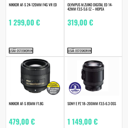
NIKKOR AF-S 24-120MM F4G VR ED
OLYMPUS M.ZUIKO DIGITAL ED 14-
42MM F3.5-5.6 EZ – HOPEA
1 299,00
€
319,00
€
LISÄÄ OSTOSKORIIN
LISÄÄ OSTOSKORIIN
NIKKOR AF-S 85MM F1.8G
SONY E PZ 18–200MM F3.5-6.3 OSS
479,00
€
1 149,00
€