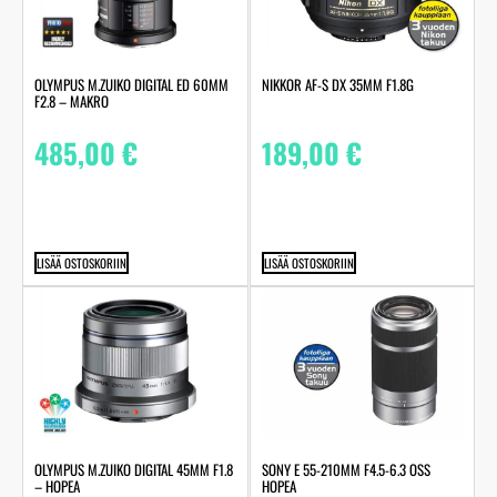
OLYMPUS M.ZUIKO DIGITAL ED 60MM
NIKKOR AF-S DX 35MM F1.8G
F2.8 – MAKRO
485,00
€
189,00
€
LISÄÄ OSTOSKORIIN
LISÄÄ OSTOSKORIIN
OLYMPUS M.ZUIKO DIGITAL 45MM F1.8
SONY E 55-210MM F4.5-6.3 OSS
– HOPEA
HOPEA