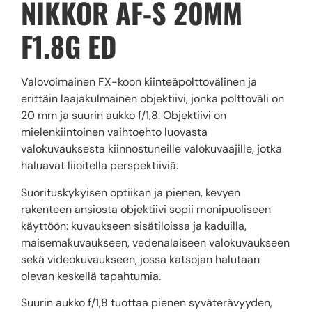
NIKKOR AF-S 20MM
F1.8G ED
Valovoimainen FX-koon kiinteäpolttovälinen ja
erittäin laajakulmainen objektiivi, jonka polttoväli on
20 mm ja suurin aukko f/1,8. Objektiivi on
mielenkiintoinen vaihtoehto luovasta
valokuvauksesta kiinnostuneille valokuvaajille, jotka
haluavat liioitella perspektiiviä.
Suorituskykyisen optiikan ja pienen, kevyen
rakenteen ansiosta objektiivi sopii monipuoliseen
käyttöön: kuvaukseen sisätiloissa ja kaduilla,
maisemakuvaukseen, vedenalaiseen valokuvaukseen
sekä videokuvaukseen, jossa katsojan halutaan
olevan keskellä tapahtumia.
Suurin aukko f/1,8 tuottaa pienen syväterävyyden,