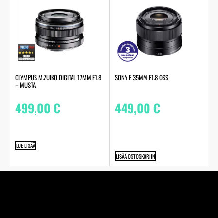
OLYMPUS M.ZUIKO DIGITAL 17MM F1.8
SONY E 35MM F1.8 OSS
– MUSTA
499,00
€
449,00
€
LUE LISÄÄ
LISÄÄ OSTOSKORIIN