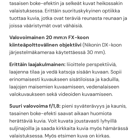
tasaisen boke-efektin ja selkeät kuvat heikossakin
valaistuksessa. Erittäin suorituskykyinen optiikka
tuottaa kuvia, jotka ovat teräviä reunasta reunaan ja
joissa vääristymät ovat vähäisiä.
Valovoimainen 20 mm:n FX-koon
kiinteäpolttovälinen objektiivi
(Nikonin DX-koon
järjestelmäkameraa käytettäessä 30 mm).
Erittäin laajakulmainen:
liioittele perspektiiviä,
laajenna tilaa ja vedä katsoja sisään kuvaan. Sopii
erinomaisesti kuvaukseen sisätiloissa ja kaduilla,
laajojen maisemien kuvaamiseen, vedenalaiseen
valokuvaukseen sekä videoiden kuvaamiseen.
Suuri valovoima f/1,8:
pieni syväterävyys ja kaunis,
tasainen boke-efekti saavat aikaan huomiota
herättäviä kuvia. Voit kuvata joustavasti lyhyillä
suljinajoilla ja saada kirkkaita kuvia myös hämärässä
valaistuksessa. Myös etsimen kuva on kirkas.