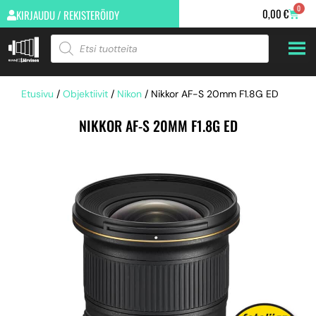
0
0,00
€
KIRJAUDU / REKISTERÖIDY
Etusivu
/
Objektiivit
/
Nikon
/ Nikkor AF-S 20mm F1.8G ED
NIKKOR AF-S 20MM F1.8G ED