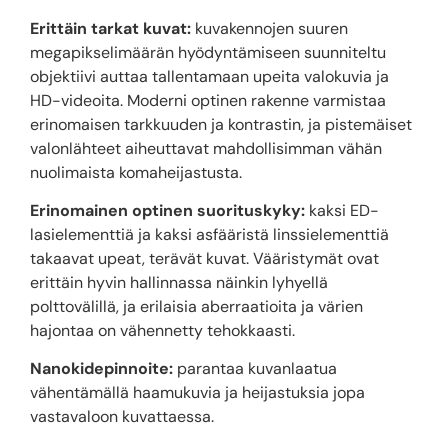
Erittäin tarkat kuvat:
kuvakennojen suuren
megapikselimäärän hyödyntämiseen suunniteltu
objektiivi auttaa tallentamaan upeita valokuvia ja
HD-videoita. Moderni optinen rakenne varmistaa
erinomaisen tarkkuuden ja kontrastin, ja pistemäiset
valonlähteet aiheuttavat mahdollisimman vähän
nuolimaista komaheijastusta.
Erinomainen optinen suorituskyky:
kaksi ED-
lasielementtiä ja kaksi asfääristä linssielementtiä
takaavat upeat, terävät kuvat. Vääristymät ovat
erittäin hyvin hallinnassa näinkin lyhyellä
polttovälillä, ja erilaisia aberraatioita ja värien
hajontaa on vähennetty tehokkaasti.
Nanokidepinnoite:
parantaa kuvanlaatua
vähentämällä haamukuvia ja heijastuksia jopa
vastavaloon kuvattaessa.