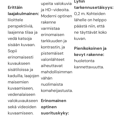
Lyhin
upeita valokuvia
Erittäin
tarkennusetäisyys:
ja HD-videoita.
laajakulmainen:
0,2 m. Kohteiden
Moderni optinen
liioittele
lähelle on helppo
rakenne
perspektiiviä,
päästä niin, että
varmistaa
laajenna tilaa ja
ne täyttävät koko
erinomaisen
vedä katsoja
kuvan.
tarkkuuden ja
sisään kuvaan.
kontrastin, ja
Pienikokoinen ja
Sopii
pistemäiset
kevyt rakenne:
erinomaisesti
valonlähteet
huoletonta
kuvaukseen
aiheuttavat
kannettavuutta.
sisätiloissa ja
mahdollisimman
kaduilla, laajojen
vähän
maisemien
nuolimaista
kuvaamiseen,
komaheijastusta.
vedenalaiseen
valokuvaukseen
Erinomainen
sekä videoiden
optinen
kuvaamiseen.
suorituskyky: