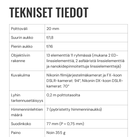
TEKNISET TIEDOT
Polttoväli
20 mm
Suurin aukko
f/1,8
Pienin aukko
f/16
Objektiivin
13 elementtiä 11 ryhmässä (mukana 2 ED-
rakenne
linssielementtiä, 2 asfääristä linssielementtiä
ja nanokidepinnoitettuja linssielementtejä)
Kuvakulma
Nikonin filmijärjestelmäkamerat ja FX-koon
DSLR-kamerat: 94°, Nikonin DX-koon DSLR-
kamerat: 70°
Lyhin
0,2 m polttotasolta
tarkennusetäisyys
Himmenninlehtien
7 (pyöristetty himmenninaukko)
määrä
Suodinkoko
77 mm (P = 0,75 mm)
Paino
Noin 355 g