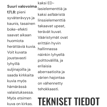
kaksi ED-
Suuri valovoima
lasielementtiä ja
f/1,8:
pieni
kaksi asfääristä
syväterävyys ja
linssielementtiä
kaunis, tasainen
takaavat upeat,
boke-efekti
terävät kuvat.
saavat aikaan
Vääristymät ovat
huomiota
erittäin hyvin
herättäviä kuvia.
hallinnassa
Voit kuvata
näinkin lyhyellä
joustavasti
polttovälillä, ja
lyhyillä
erilaisia
suljinajoilla ja
aberraatioita ja
saada kirkkaita
värien hajontaa
kuvia myös
on vähennetty
hämärässä
tehokkaasti.
valaistuksessa.
TEKNISET TIEDOT
Myös etsimen
kuva on kirkas.