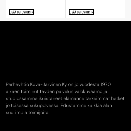
LISÄÄ OSTOSKORIIN
LISÄÄ OSTOSKORIIN
Perheyhtiö Kuva-Järvinen Ky on jo vuodesta 1970
alkaen toiminut täyden palvelun valokuvaamo ja
studiossamme ikuistaneet elämänne tärkeimmät hetket
jo toisessa sukupolvessa. Edustamme kaikkia alan
suurimpia toimijoita.