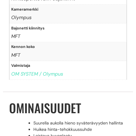
Kameramerkki
Olympus
Bajonetti kiinnitys
MFT
Kennon koko
MFT
Valmistaja
OM SYSTEM / Olympus
OMINAISUUDET
Suurella aukolla hieno syväterävyyden hallinta
Huikea hinta-tehokkuussuhde
Loistava kuvanlaatu