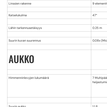
Linssien rakenne
9 elementt
Katselukulma
47°
Lähin tarkennusetäisyys
0.25 m
Suurin kuvan suurennus
0.08x (Mic
AUKKO
Himmenninlevyjen lukumäärä
7 Multipää
heijastumi
Suurin aukko
1:1.8