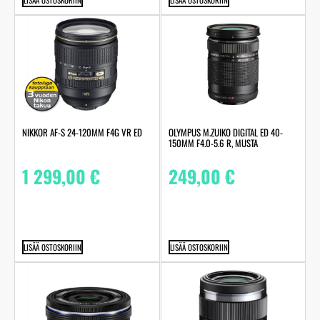
NIKKOR AF-S 24-120MM F4G VR ED
OLYMPUS M.ZUIKO DIGITAL ED 40-
150MM F4.0-5.6 R, MUSTA
1 299,00
€
249,00
€
LISÄÄ OSTOSKORIIN
LISÄÄ OSTOSKORIIN