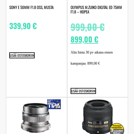
SONY E 50MM F1.8 OSS, MUSTA
OLYMPUS M.ZUIKO DIGITAL ED 75MM
F1.8 – HOPEA
339,90
€
999,00
€
899,00
€
Alin hinta 30 pv aikana ennen
LISÄÄ OSTOSKORIIN
kampanjaa:
899,00
€
LISÄÄ OSTOSKORIIN