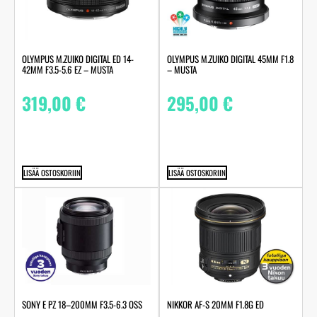
OLYMPUS M.ZUIKO DIGITAL ED 14-
OLYMPUS M.ZUIKO DIGITAL 45MM F1.8
42MM F3.5-5.6 EZ – MUSTA
– MUSTA
319,00
€
295,00
€
LISÄÄ OSTOSKORIIN
LISÄÄ OSTOSKORIIN
SONY E PZ 18–200MM F3.5-6.3 OSS
NIKKOR AF-S 20MM F1.8G ED