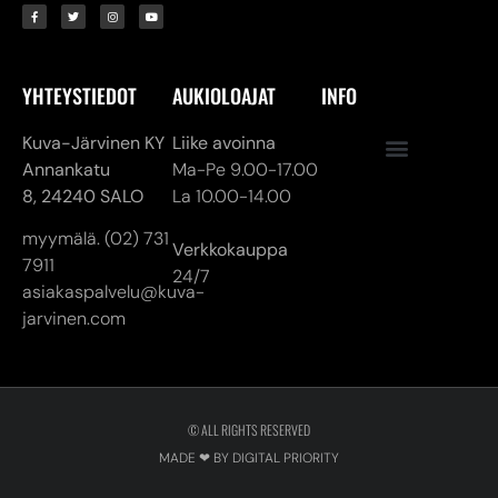
YHTEYSTIEDOT
AUKIOLOAJAT
INFO
Kuva-Järvinen KY
Liike avoinna
Annankatu
Ma-Pe 9.00-17.00
8,
24240 SALO
La 10.00-14.00
myymälä. (02) 731
Verkkokauppa
7911
24/7
asiakaspalvelu@kuva-
jarvinen.com
© ALL RIGHTS RESERVED
MADE ❤ BY DIGITAL PRIORITY