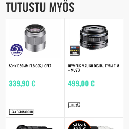
TUTUSTU MYÖS
SONY E 50MM F1.8 OSS, HOPEA
OLYMPUS M.ZUIKO DIGITAL 17MM F1.8
– MUSTA
339,90
€
499,00
€
LUE LISÄÄ
LISÄÄ OSTOSKORIIN