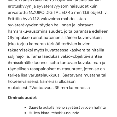
erotuskyvyn ja syväterävyysominaisuudet kuin
arvostettu M.ZUIKO DIGITAL ED 45 mm 1:1.8 objektiivi.
Erittäin hyvä 1:1.8 valovoima mahdollistaa
syväterävyyden täyden hallinnan ja loistavat
hämäräkuvausominaisuudet, joita parantaa edelleen
Olympuksen ainutlaatuinen sisäinen kuvanvakain,
joka torjuu kameran tärinää terävien kuvien
takaamiseksi myös kuvattaessa käsivaralta hitailla
suljinajoilla. Tämä laadukas vakio-objektiivi antaa
ihmissilmälle luonnolliselta tuntuvan kuvakulman ja
täydellisen tasapainoiset mittasuhteet, joten se on
tärkeä lisä varustelaukkuusi. Saatavana mustana tai
hopeanvärisenä, kamerasi ulkoasun
mukaisesti.*Vastaavuus 35 mm kamerassa
Ominaisuudet
Suurella aukolla hieno syväterävyyden hallinta
Huikea hinta-tehokkuussuhde