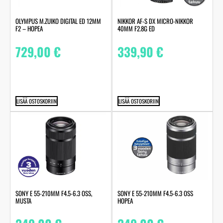
OLYMPUS M.ZUIKO DIGITAL ED 12MM
NIKKOR AF-S DX MICRO-NIKKOR
F2 – HOPEA
40MM F2.8G ED
729,00
€
339,90
€
LISÄÄ OSTOSKORIIN
LISÄÄ OSTOSKORIIN
SONY E 55-210MM F4.5-6.3 OSS,
SONY E 55-210MM F4.5-6.3 OSS
MUSTA
HOPEA