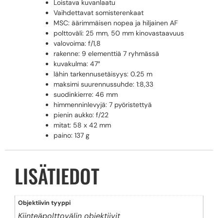
Loistava kuvanlaatu
Vaihdettavat somisterenkaat
MSC: äärimmäisen nopea ja hiljainen AF
polttoväli: 25 mm, 50 mm kinovastaavuus
valovoima: f/1,8
rakenne: 9 elementtiä 7 ryhmässä
kuvakulma: 47°
lähin tarkennusetäisyys: 0.25 m
maksimi suurennussuhde: 1:8,33
suodinkierre: 46 mm
himmenninlevyjä: 7 pyöristettyä
pienin aukko: f/22
mitat: 58 x 42 mm
paino: 137 g
LISÄTIEDOT
Objektiivin tyyppi
Kiinteäpolttovälin objektiivit