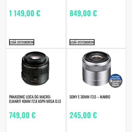
1 149,00
€
849,00
€
LISÄÄ OSTOSKORIIN
LISÄÄ OSTOSKORIIN
PANASONIC LEICA DG MACRO-
SONY E 30MM F3.5 – MAKRO
ELMARIT 45MM F2.8 ASPH MEGA O.I.S
749,00
€
245,00
€