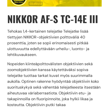
NIKKOR AF-S TC-14E III
Tehokas 1,4-kertainen telejatke Telejatke lisää
tiettyjen NIKKOR-objektiivien polttoväliä 40
prosenttia, joten se sopii erinomaisesti pitkää
ulottuvuutta edellyttävään urheilu-, luonto- ja
lehtikuvaukseen.
Nopeiden kiinteäpolttovälisten objektiivien sekä
zoomobjektiivien kanssa käytettäväksi sopiva
telejatke tuottaa tarkat kuvat myös suurimmalla
aukolla. Optinen rakenne hyödyntää objektiivin koko
suorituskykyä sekä vähentää telejatkeesta itsestään
aiheutuvaa väriaberraatiota. Objektiivin etu- ja
takapinnoilla on fluoripinnoite, joka hylkii likaa ja
kosteutta. Objektiivin putki takaa