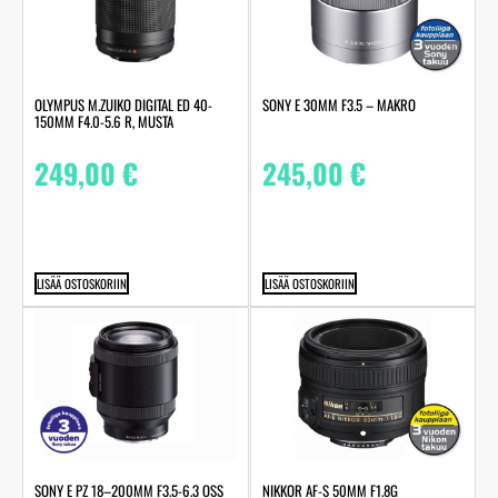
OLYMPUS M.ZUIKO DIGITAL ED 40-
SONY E 30MM F3.5 – MAKRO
150MM F4.0-5.6 R, MUSTA
249,00
€
245,00
€
LISÄÄ OSTOSKORIIN
LISÄÄ OSTOSKORIIN
SONY E PZ 18–200MM F3.5-6.3 OSS
NIKKOR AF-S 50MM F1.8G