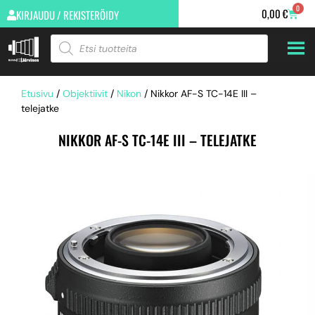
0
0,00
€
KIRJAUDU / REKISTERÖIDY
Etusivu
/
Objektiivit
/
Nikon
/ Nikkor AF-S TC-14E III –
telejatke
NIKKOR AF-S TC-14E III – TELEJATKE