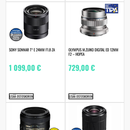
SONY SONNAR T* E 24MM F1.8 ZA
OLYMPUS M.ZUIKO DIGITAL ED 12MM
F2 – HOPEA
1 099,00
€
729,00
€
LISÄÄ OSTOSKORIIN
LISÄÄ OSTOSKORIIN