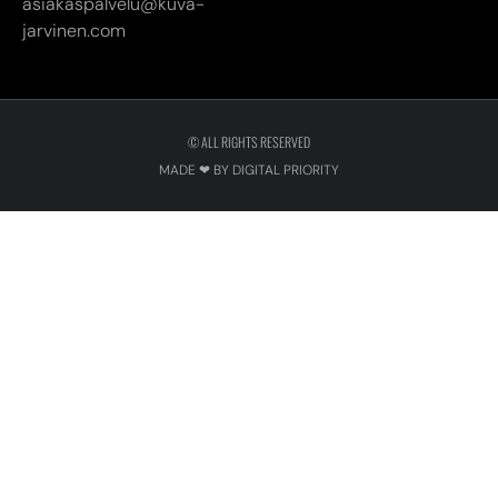
asiakaspalvelu@kuva-
jarvinen.com
© ALL RIGHTS RESERVED
MADE ❤ BY DIGITAL PRIORITY