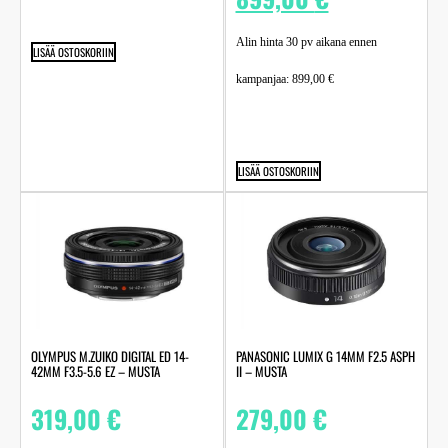
Alin hinta 30 pv aikana ennen
LISÄÄ OSTOSKORIIN
kampanjaa:
899,00
€
LISÄÄ OSTOSKORIIN
OLYMPUS M.ZUIKO DIGITAL ED 14-
PANASONIC LUMIX G 14MM F2.5 ASPH
42MM F3.5-5.6 EZ – MUSTA
II – MUSTA
319,00
€
279,00
€