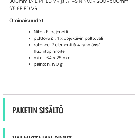
300mm f/4E PF ED VR ja AF-S NIKKOR 200–500mm
f/5.6E ED VR.
Ominaisuudet
Nikon F-bajonetti
polttoväli: 1,4 x objektiivin polttoväli
rakenne: 7 elementtiä 4 ryhmässä,
fluoriittipinnoite
mitat: 64 x 25 mm
paino: n. 190 g
PAKETIN SISÄLTÖ