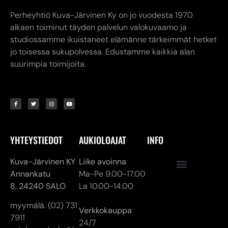
Perheyhtiö Kuva-Järvinen Ky on jo vuodesta 1970
alkaen toiminut täyden palvelun valokuvaamo ja
studiossamme ikuistaneet elämänne tärkeimmät hetket
jo toisessa sukupolvessa. Edustamme kaikkia alan
suurimpia toimijoita.
YHTEYSTIEDOT
AUKIOLOAJAT
INFO
Kuva-Järvinen KY
Liike avoinna
Annankatu
Ma-Pe 9.00-17.00
8,
24240 SALO
La 10.00-14.00
myymälä. (02) 731
Verkkokauppa
7911
24/7