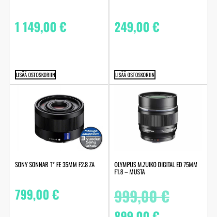
1 149,00
€
249,00
€
LISÄÄ OSTOSKORIIN
LISÄÄ OSTOSKORIIN
SONY SONNAR T* FE 35MM F2.8 ZA
OLYMPUS M.ZUIKO DIGITAL ED 75MM
F1.8 – MUSTA
799,00
€
999,00
€
899,00
€