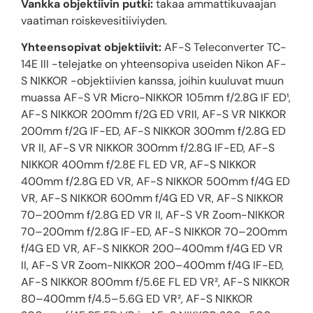
Vankka objektiivin putki:
takaa ammattikuvaajan
vaatiman roiskevesitiiviyden.
Yhteensopivat objektiivit:
AF-S Teleconverter TC-
14E III -telejatke on yhteensopiva useiden Nikon AF-
S NIKKOR -objektiivien kanssa, joihin kuuluvat muun
muassa AF-S VR Micro-NIKKOR 105mm f/2.8G IF ED¹,
AF-S NIKKOR 200mm f/2G ED VRII, AF-S VR NIKKOR
200mm f/2G IF-ED, AF-S NIKKOR 300mm f/2.8G ED
VR II, AF-S VR NIKKOR 300mm f/2.8G IF-ED, AF-S
NIKKOR 400mm f/2.8E FL ED VR, AF-S NIKKOR
400mm f/2.8G ED VR, AF-S NIKKOR 500mm f/4G ED
VR, AF-S NIKKOR 600mm f/4G ED VR, AF-S NIKKOR
70–200mm f/2.8G ED VR II, AF-S VR Zoom-NIKKOR
70–200mm f/2.8G IF-ED, AF-S NIKKOR 70–200mm
f/4G ED VR, AF-S NIKKOR 200–400mm f/4G ED VR
II, AF-S VR Zoom-NIKKOR 200–400mm f/4G IF-ED,
AF-S NIKKOR 800mm f/5.6E FL ED VR², AF-S NIKKOR
80–400mm f/4.5–5.6G ED VR², AF-S NIKKOR