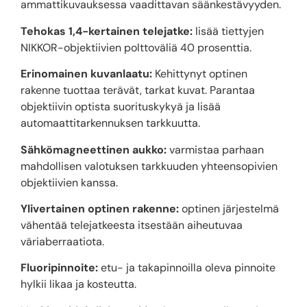
ammattikuvauksessa vaadittavan säänkestävyyden.
Tehokas 1,4-kertainen telejatke:
lisää tiettyjen
NIKKOR-objektiivien polttoväliä 40 prosenttia.
Erinomainen kuvanlaatu:
Kehittynyt optinen
rakenne tuottaa terävät, tarkat kuvat. Parantaa
objektiivin optista suorituskykyä ja lisää
automaattitarkennuksen tarkkuutta.
Sähkömagneettinen aukko:
varmistaa parhaan
mahdollisen valotuksen tarkkuuden yhteensopivien
objektiivien kanssa.
Ylivertainen optinen rakenne:
optinen järjestelmä
vähentää telejatkeesta itsestään aiheutuvaa
väriaberraatiota.
Fluoripinnoite:
etu- ja takapinnoilla oleva pinnoite
hylkii likaa ja kosteutta.