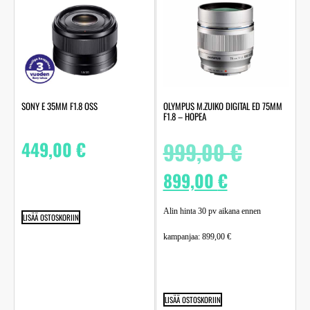
SONY E 35MM F1.8 OSS
OLYMPUS M.ZUIKO DIGITAL ED 75MM
F1.8 – HOPEA
449,00
€
999,00
€
899,00
€
Alin hinta 30 pv aikana ennen
LISÄÄ OSTOSKORIIN
kampanjaa:
899,00
€
LISÄÄ OSTOSKORIIN